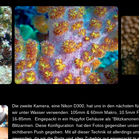
Die zweite Kamera, eine Nikon D300, hat uns in den nächsten fün
wir unter Wasser verwenden: 105mm & 60mm Makro, 10.5mm Fis
16-85mm. Eingepackt in ein Hugyfot Gehäuse als “Blitzkanonen”
Blitzarmen. Diese Konfiguration hat den Fotos gegenüber unse
sichtbaren Push gegeben. Mit all dieser Technik ist allerdings 
geworden, da wir die Ports und alles Zubehör gut eingepackt in 