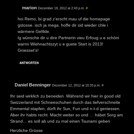
marion
Dezember 19, 2012 at 2:43 p.m.
#
hoi Remo, bi grad z’erscht mau uf die homepage
gstosse. isch ja mega. hoffe dir sid wieder chle i
wärmere Gefilde.
Ig wünsche dir u dire Partnerin vieu Erfoug u e schöni
warmi Wiehnachtszyt u e guete Start is 2013!
Gniesset’s!
ANTWORTEN
Daniel Benninger
Dezember 12, 2012 at 10:33 p.m.
#
Ihr seid wirklich zu beneiden. Während wir hier in good old
Swizzerland mit Schneeschuhen durch das tiefverschneite
Emmental stapfen, dürft ihr Sun, Fun und n-t-d geniessen.
Aber ihr habts recht. Macht weiter so und … häbet Sorg am
Strand… es soll ab und zu mal einen Tsunami geben
Herzliche Grüsse