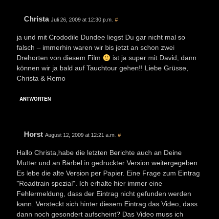
Christa
Juli 26, 2009 at 12:30 p.m.
#
ja und mit Crododile Dundee liegst Du gar nicht mal so
falsch – immerhin waren wir bis jetzt an schon zwei
Drehorten von diesem Film
ist ja super mit David, dann
können wir ja bald auf Tauchtour gehen!! Liebe Grüsse,
Christa & Remo
ANTWORTEN
Horst
August 12, 2009 at 12:21 a.m.
#
Hallo Christa,habe die letzten Berichte auch an Deine
Mutter und an Bärbel in gedruckter Version weitergegeben.
Es lebe die alte Version per Papier. Eine Frage zum Eintrag
"Roadtrain spezial". Ich erhalte hier immer eine
Fehlermeldung, dass der Eintrag nicht gefunden werden
kann. Versteckt sich hinter diesem Eintrag das Video, dass
dann noch gesondert aufscheint? Das Video muss ich