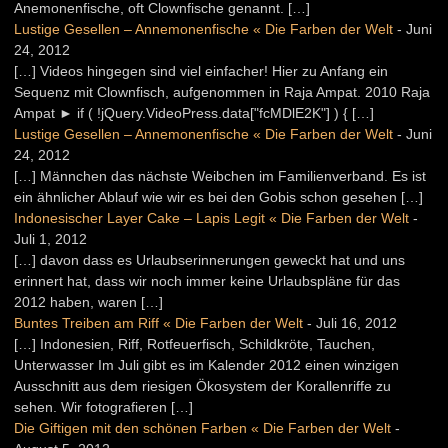
Anemonenfische, oft Clownfische genannt. […]
Lustige Gesellen – Annemonenfische « Die Farben der Welt
-
Juni
24, 2012
[…] Videos hingegen sind viel einfacher! Hier zu Anfang ein
Sequenz mit Clownfisch, aufgenommen in Raja Ampat. 2010 Raja
Ampat ► if ( !jQuery.VideoPress.data["fcMDlE2K"] ) { […]
Lustige Gesellen – Annemonenfische « Die Farben der Welt
-
Juni
24, 2012
[…] Männchen das nächste Weibchen im Familienverband. Es ist
ein ähnlicher Ablauf wie wir es bei den Gobis schon gesehen […]
Indonesischer Layer Cake – Lapis Legit « Die Farben der Welt
-
Juli 1, 2012
[…] davon dass es Urlaubserinnerungen geweckt hat und uns
erinnert hat, dass wir noch immer keine Urlaubspläne für das
2012 haben, waren […]
Buntes Treiben am Riff « Die Farben der Welt
-
Juli 16, 2012
[…] Indonesien, Riff, Rotfeuerfisch, Schildkröte, Tauchen,
Unterwasser Im Juli gibt es im Kalender 2012 einen winzigen
Ausschnitt aus dem riesigen Ökosystem der Korallenriffe zu
sehen. Wir fotografieren […]
Die Giftigen mit den schönen Farben « Die Farben der Welt
-