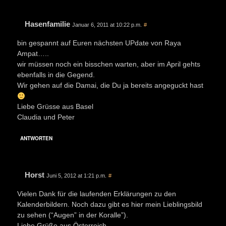
Hasenfamilie
Januar 6, 2011 at 10:22 p.m.
#
bin gespannt auf Euren nächsten UPdate von Raya
Ampat…..
wir müssen noch ein bisschen warten, aber im April gehts
ebenfalls in die Gegend.
Wir gehen auf die Damai, die Du ja bereits angeguckt hast
Liebe Grüsse aus Basel
Claudia und Peter
ANTWORTEN
Horst
Juni 5, 2012 at 1:21 p.m.
#
Vielen Dank für die laufenden Erklärungen zu den
Kalenderbildern. Noch dazu gibt es hier mein Lieblingsbild
zu sehen (“Augen” in der Koralle”).
Liebe Grüße aus Österreich