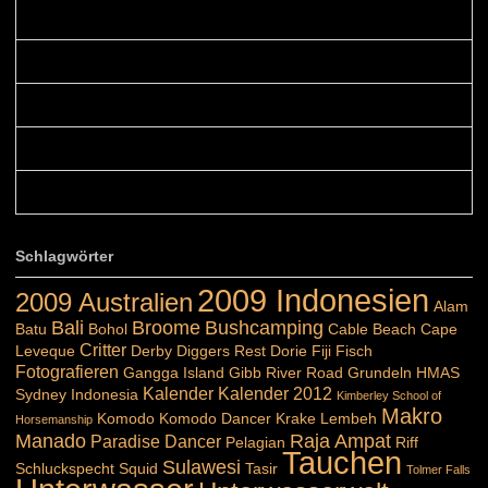
Colours: Danke! Heute ist der richtige Tag um die Urlaubser...
Blüemli: Schöni HP! Gruess vo näbedranne :-)...
Colours: Hallo Belinda, danke :-)! Eigentlich ist das hier ...
Belinda: Schöner post:)...
Colours: Danke :-) die reiche UW Welt tut auch ein übriges...
Schlagwörter
2009 Indonesien
2009 Australien
Alam
Bali
Broome
Bushcamping
Batu
Bohol
Cable Beach
Cape
Critter
Leveque
Derby
Diggers Rest
Dorie
Fiji
Fisch
Fotografieren
Gangga Island
Gibb River Road
Grundeln
HMAS
Kalender
Kalender 2012
Sydney
Indonesia
Kimberley School of
Makro
Komodo
Komodo Dancer
Krake
Lembeh
Horsemanship
Manado
Raja Ampat
Paradise Dancer
Pelagian
Riff
Tauchen
Sulawesi
Schluckspecht
Squid
Tasir
Tolmer Falls