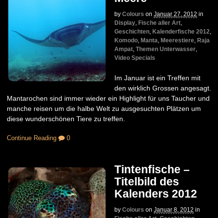
by
Colours
on
Januar 27, 2012
in
Display
,
Fische aller Art
,
Geschichten
,
Kalenderfische 2012
,
Komodo
,
Manta
,
Meerestiere
,
Raja
Ampat
,
Themen Unterwasser
,
Video Specials
Im Januar ist ein Treffen mit
den wirklich Grossen angesagt.
Mantarochen sind immer wieder ein Highlight für uns Taucher und
manche reisen um die halbe Welt zu ausgesuchten Plätzen um
diese wunderschönen Tiere zu treffen.
Continue Reading
0
Tintenfische –
Titelbild des
Kalenders 2012
by
Colours
on
Januar 8, 2012
in