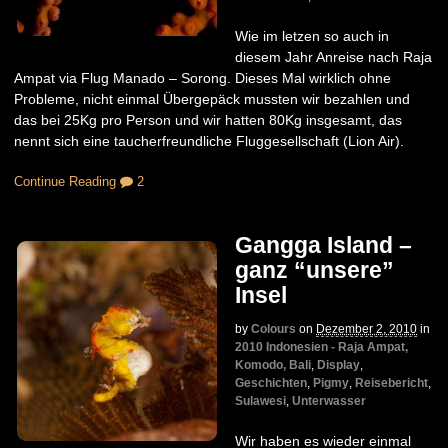
Wie im letzen so auch in
diesem Jahr Anreise nach Raja
Ampat via Flug Manado – Sorong. Dieses Mal wirklich ohne
Probleme, nicht einmal Übergepäck mussten wir bezahlen und
das bei 25Kg pro Person und wir hatten 80Kg insgesamt, das
nennt sich eine taucherfreundliche Fluggesellschaft (Lion Air).
Continue Reading
2
Gangga Island –
ganz “unsere”
Insel
by
Colours
on
Dezember 2, 2010
in
2010 Indonesien - Raja Ampat,
Komodo, Bali
,
Display
,
Geschichten
,
Pigmy
,
Reisebericht
,
Sulawesi
,
Unterwasser
Wir haben es wieder einmal