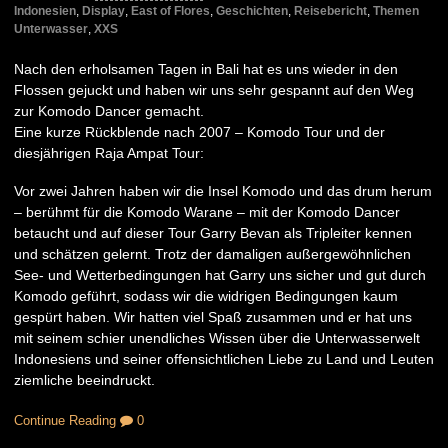
Indonesien
,
Display
,
East of Flores
,
Geschichten
,
Reisebericht
,
Themen
Unterwasser
,
XXS
Nach den erholsamen Tagen in Bali hat es uns wieder in den
Flossen gejuckt und haben wir uns sehr gespannt auf den Weg
zur Komodo Dancer gemacht.
Eine kurze Rückblende nach 2007 – Komodo Tour und der
diesjährigen Raja Ampat Tour:
Vor zwei Jahren haben wir die Insel Komodo und das drum herum
– berühmt für die Komodo Warane – mit der Komodo Dancer
betaucht und auf dieser Tour Garry Bevan als Tripleiter kennen
und schätzen gelernt. Trotz der damaligen außergewöhnlichen
See- und Wetterbedingungen hat Garry uns sicher und gut durch
Komodo geführt, sodass wir die widrigen Bedingungen kaum
gespürt haben. Wir hatten viel Spaß zusammen und er hat uns
mit seinem schier unendliches Wissen über die Unterwasserwelt
Indonesiens und seiner offensichtlichen Liebe zu Land und Leuten
ziemliche beeindruckt.
Continue Reading
0