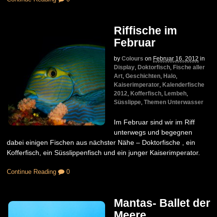
Riffische im
Februar
by
Colours
on
Februar 16, 2012
in
Display
,
Doktorfisch
,
Fische aller
Art
,
Geschichten
,
Halo
,
Kaiserimperator
,
Kalenderfische
2012
,
Kofferfisch
,
Lembeh
,
Süsslippe
,
Themen Unterwasser
Im Februar sind wir im Riff
unterwegs und begegnen
dabei einigen Fischen aus nächster Nähe – Doktorfische , ein
Kofferfisch, ein Süsslippenfisch und ein junger Kaiserimperator.
Continue Reading
0
Mantas- Ballet der
Meere