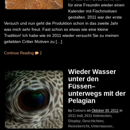
für eine Freundin wieder einen
Kalender mit Fischmotiven
gestalten. 2011 war der erste
Versuch und nun geht die Produktion schon in das zweite Jahr
was mich sehr freut. Fast schon so etwas wie eine kleine
Tradition! Ich habe wie im 2011 wieder versucht Sie zu meinen
geliebten Critter Motiven zu […]
Continue Reading
2
Wieder Wasser
unter den
Füssen–
unterwegs mit der
Pelagian
by
Colours
on
Oktober 30, 2011
in
2011 Indi
,
2011 Indonesien
,
Display
,
Geschichten
,
Reisebericht
,
Unterwasser
,