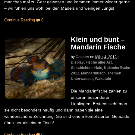
manches mal zu Gast gewesen und kommen immer wieder gerne
– wir fühlen uns wohl bei den Mädels und wenigen Jungs!
Continue Reading
0
Klein und bunt –
Mandarin Fische
by
Colours
on
März 4, 2012
in
Display
,
Fische aller Art
,
Geschichten
,
Halo
,
Kalenderfische
2012
,
Mandarinfisch
,
Themen
Unterwasser
,
Wakatobi
Die Mandarinfische zählen zu
unseren besonderen
Lieblingen. Erstens sieht man
sie nicht besonders häufig und dann haben sie eine
wunderschöne Zeichnung. Sie sind einem komplizierten Gemälde
ähnlicher als einem Fisch!
Continue Reading
0