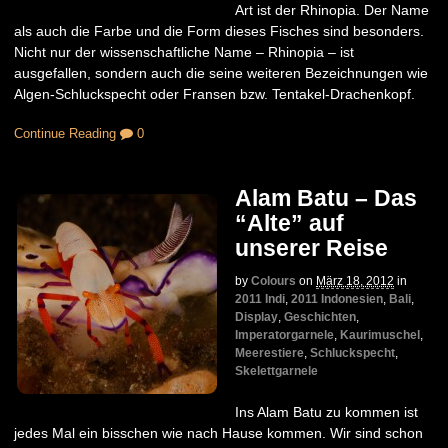
Art ist der Rhinopia. Der Name
als auch die Farbe und die Form dieses Fisches sind besonders.
Nicht nur der wissenschaftliche Name – Rhinopia – ist
ausgefallen, sondern auch die seine weiteren Bezeichnungen wie
Algen-Schluckspecht oder Fransen bzw. Tentakel-Drachenkopf.
Continue Reading
0
Alam Batu – Das
“Alte” auf
unserer Reise
by
Colours
on
März 18, 2012
in
2011 Indi
,
2011 Indonesien
,
Bali
,
Display
,
Geschichten
,
Imperatorgarnele
,
Kaurimuschel
,
Meerestiere
,
Schluckspecht
,
Skelettgarnele
Ins Alam Batu zu kommen ist
jedes Mal ein bisschen wie nach Hause kommen. Wir sind schon