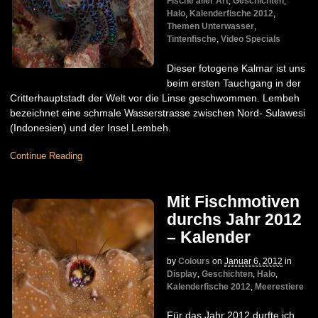
Fische aller Art
,
Geschichten
,
Halo
,
Kalenderfische 2012
,
Themen Unterwasser
,
Tintenfische
,
Video Specials
Dieser fotogene Kalmar ist uns
beim ersten Tauchgang in der
Critterhauptstadt der Welt vor die Linse geschwommen. Lembeh
bezeichnet eine schmale Wasserstrasse zwischen Nord- Sulawesi
(Indonesien) und der Insel Lembeh.
Continue Reading
Mit Fischmotiven
durchs Jahr 2012
– Kalender
by
Colours
on
Januar 6, 2012
in
Display
,
Geschichten
,
Halo
,
Kalenderfische 2012
,
Meerestiere
Für das Jahr 2012 durfte ich