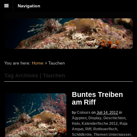
Navigation
You are here:
Home
>
Tauchen
Tag Archives | Tauchen
Buntes Treiben
am Riff
by
Colours
on
Juli 14, 2012
in
Ägypten
,
Display
,
Geschichten
,
Halo
,
Kalenderfische 2012
,
Raja
Ampat
,
Riff
,
Rotfeuerfisch
,
Schildkröte
,
Themen Unterwasser
,