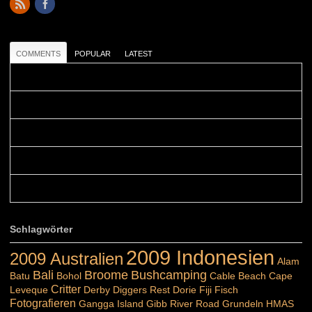
COMMENTS
POPULAR
LATEST
Colours: Danke! Heute ist der richtige Tag um die Urlaubser...
Blüemli: Schöni HP! Gruess vo näbedranne :-)...
Colours: Hallo Belinda, danke :-)! Eigentlich ist das hier ...
Belinda: Schöner post:)...
Colours: Danke :-) die reiche UW Welt tut auch ein übriges...
Schlagwörter
2009 Indonesien
2009 Australien
Alam
Bali
Broome
Bushcamping
Batu
Bohol
Cable Beach
Cape
Critter
Leveque
Derby
Diggers Rest
Dorie
Fiji
Fisch
Fotografieren
Gangga Island
Gibb River Road
Grundeln
HMAS