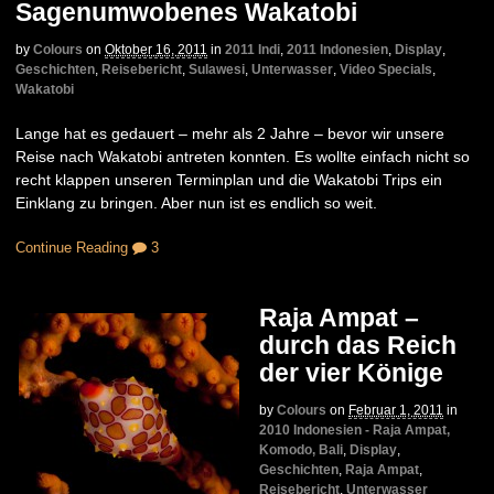
Sagenumwobenes Wakatobi
by
Colours
on
Oktober 16, 2011
in
2011 Indi
,
2011 Indonesien
,
Display
,
Geschichten
,
Reisebericht
,
Sulawesi
,
Unterwasser
,
Video Specials
,
Wakatobi
Lange hat es gedauert – mehr als 2 Jahre – bevor wir unsere
Reise nach Wakatobi antreten konnten. Es wollte einfach nicht so
recht klappen unseren Terminplan und die Wakatobi Trips ein
Einklang zu bringen. Aber nun ist es endlich so weit.
Continue Reading
3
Raja Ampat –
durch das Reich
der vier Könige
by
Colours
on
Februar 1, 2011
in
2010 Indonesien - Raja Ampat,
Komodo, Bali
,
Display
,
Geschichten
,
Raja Ampat
,
Reisebericht
,
Unterwasser