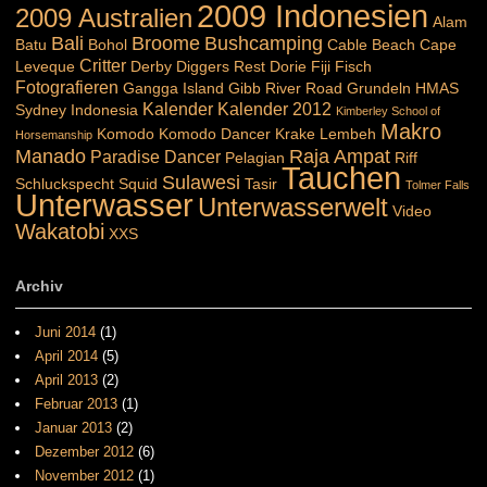
2009 Indonesien
2009 Australien
Alam
Bali
Broome
Bushcamping
Batu
Bohol
Cable Beach
Cape
Critter
Leveque
Derby
Diggers Rest
Dorie
Fiji
Fisch
Fotografieren
Gangga Island
Gibb River Road
Grundeln
HMAS
Kalender
Kalender 2012
Sydney
Indonesia
Kimberley School of
Makro
Komodo
Komodo Dancer
Krake
Lembeh
Horsemanship
Manado
Raja Ampat
Paradise Dancer
Pelagian
Riff
Tauchen
Sulawesi
Schluckspecht
Squid
Tasir
Tolmer Falls
Unterwasser
Unterwasserwelt
Video
Wakatobi
XXS
Archiv
Juni 2014
(1)
April 2014
(5)
April 2013
(2)
Februar 2013
(1)
Januar 2013
(2)
Dezember 2012
(6)
November 2012
(1)