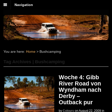
Navigation
You are here:
Home
>
Bushcamping
Tag Archives | Bushcamping
Woche 4: Gibb
River Road von
Wyndham nach
Derby –
Outback pur
by
Colours
on
August 22, 2009
in