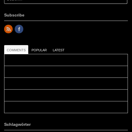
Subscribe
COMMENTS
POPULAR
LATEST
Colours: Danke! Heute ist der richtige Tag um die Urlaubser...
Blüemli: Schöni HP! Gruess vo näbedranne :-)...
Colours: Hallo Belinda, danke :-)! Eigentlich ist das hier ...
Belinda: Schöner post:)...
Colours: Danke :-) die reiche UW Welt tut auch ein übriges...
Schlagwörter