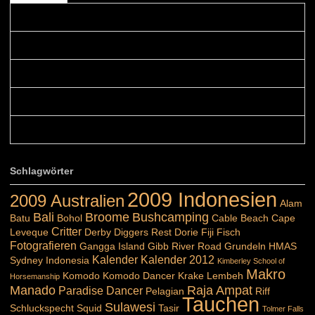
Colours: Danke! Heute ist der richtige Tag um die Urlaubser...
Blüemli: Schöni HP! Gruess vo näbedranne :-)...
Colours: Hallo Belinda, danke :-)! Eigentlich ist das hier ...
Belinda: Schöner post:)...
Colours: Danke :-) die reiche UW Welt tut auch ein übriges...
Schlagwörter
2009 Indonesien
2009 Australien
Alam
Bali
Broome
Bushcamping
Batu
Bohol
Cable Beach
Cape
Critter
Leveque
Derby
Diggers Rest
Dorie
Fiji
Fisch
Fotografieren
Gangga Island
Gibb River Road
Grundeln
HMAS
Kalender
Kalender 2012
Sydney
Indonesia
Kimberley School of
Makro
Komodo
Komodo Dancer
Krake
Lembeh
Horsemanship
Manado
Raja Ampat
Paradise Dancer
Pelagian
Riff
Tauchen
Sulawesi
Schluckspecht
Squid
Tasir
Tolmer Falls