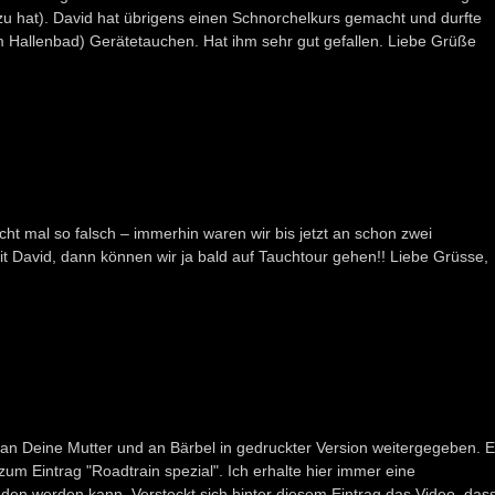
zu hat). David hat übrigens einen Schnorchelkurs gemacht und durfte
m Hallenbad) Gerätetauchen. Hat ihm sehr gut gefallen. Liebe Grüße
cht mal so falsch – immerhin waren wir bis jetzt an schon zwei
mit David, dann können wir ja bald auf Tauchtour gehen!! Liebe Grüsse,
h an Deine Mutter und an Bärbel in gedruckter Version weitergegeben. 
 zum Eintrag "Roadtrain spezial". Ich erhalte hier immer eine
den werden kann. Versteckt sich hinter diesem Eintrag das Video, das