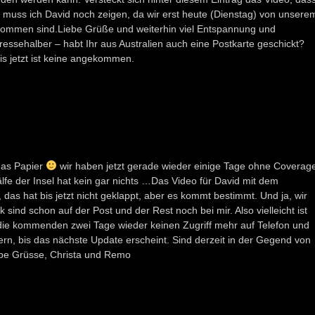
muss ich David noch zeigen, da wir erst heute (Dienstag) von unsere
kommen sind.Liebe Grüße und weiterhin viel Entspannung und
ressehalber – habt Ihr aus Australien auch eine Postkarte geschickt?
is jetzt ist keine angekommen.
 das Papier
wir haben jetzt gerade wieder einige Tage ohne Coverag
fe der Insel hat kein gar nichts …Das Video für David mit dem
s hat bis jetzt nicht geklappt, aber es kommt bestimmt. Und ja, wir
sind schon auf der Post und der Rest noch bei mir. Also vielleicht ist
n die kommenden zwei Tage wieder keinen Zugriff mehr auf Telefon und
uern, bis das nächste Update erscheint. Sind derzeit in der Gegend von
be Grüsse, Christa und Remo