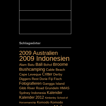
Colours: Hallo Belinda, danke :-)!
Eigentlich ist das hier ...
Belinda: Schöner post:)...
Colours: Danke :-) die reiche UW
Welt tut auch ein übriges...
Schlagwörter
2009 Australien
2009 Indonesien
Bali
Broome
Alam Batu
Bohol
Bushcamping
Cable Beach
Critter
Cape Leveque
Derby
Diggers Rest
Dorie
Fiji
Fisch
Fotografieren
Gangga Island
Gibb River Road
Grundeln
HMAS
Kalender
Sydney
Indonesia
Kalender 2012
Kimberley School of
Komodo
Komodo
Horsemanship