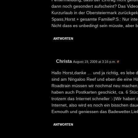
dann noch gesondert aufscheint? Das Video 
Kurzurlaub in der Obersteiermark zurückge
Spass,Horst + gesamte FamilieP.S.: Nur inte
Nicht dass es unbedingt sein müsste, aber b
ANTWORTEN
Christa
August 19, 2009 at 3:16 p.m.
#
Hallo Horst,danke … und ja richtig, es lebe
sind am Ningaloo Reef und eben die eine Häl
Roadtrain müssen wir nochmal neu machen, da
haben auch Postkarten geschickt, ca. 6 Stück 
trotzem das Internet schneller :-)Wir habe
Internet, also wird es noch ein bisschen da
Exmouth und geniessen das Badewetter.Lie
ANTWORTEN