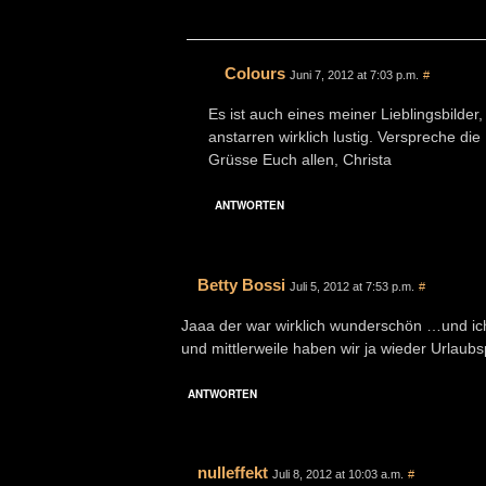
Colours
Juni 7, 2012 at 7:03 p.m.
#
Es ist auch eines meiner Lieblingsbilder
anstarren wirklich lustig. Verspreche d
Grüsse Euch allen, Christa
ANTWORTEN
Betty Bossi
Juli 5, 2012 at 7:53 p.m.
#
Jaaa der war wirklich wunderschön …und ic
und mittlerweile haben wir ja wieder Urlaubs
ANTWORTEN
nulleffekt
Juli 8, 2012 at 10:03 a.m.
#