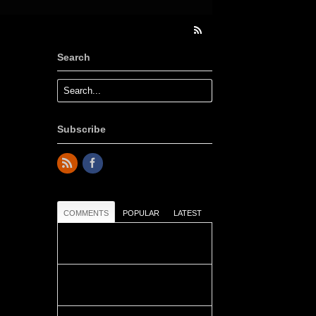
Search
Subscribe
COMMENTS
POPULAR
LATEST
Colours: Danke! Heute ist der
richtige Tag um die Urlaubser...
Blüemli: Schöni HP! Gruess vo
näbedranne :-)...