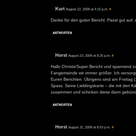
Kurt
August 22, 2009 at 4:15 p.m.
#
Danke für den guten Bericht. Passt gut auf
ANTWORTEN
Horst
August 23, 2009 at 8:25 p.m.
#
Hallo Christa!Super Bericht und spannend z
Fangemeinde wir immer größer. Ich versorg
Euren Berichten. Übrigens sind am Freitag (21
Spass. Seine Lieblingskarte – die mit den K
zusammen und schicken diese dann gebündel
ANTWORTEN
Horst
August 31, 2009 at 8:53 p.m.
#