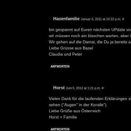
Hasenfamilie
Januar 6, 2011 at 10:22 p.m.
#
bin gespannt auf Euren nächsten UPdate v
wir müssen noch ein bisschen warten, aber i
Wir gehen auf die Damai, die Du ja bereits
Liebe Grüsse aus Basel
Claudia und Peter
ANTWORTEN
Horst
Juni 5, 2012 at 1:21 p.m.
#
Vielen Dank für die laufenden Erklärungen z
sehen (“Augen” in der Koralle”).
Liebe Grüße aus Österreich
Horst + Familie
ANTWORTEN