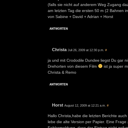
(falls sie nicht auf anderem Weg Zugang da
am letzten Tag die ersten 50 m (2 Bahnen i
von Sabine + David + Adrian + Horst
ANTWORTEN
Christa
Juli 26, 2009 at 12:30 p.m.
#
ja und mit Crododile Dundee liegst Du gar ni
Drehorten von diesem Film
ist ja super 
Christa & Remo
ANTWORTEN
Horst
August 12, 2009 at 12:21 a.m.
#
Hallo Christa,habe die letzten Berichte auc
lebe die alte Version per Papier. Eine Frage
Fehlermeldung, dass der Eintrag nicht gefun