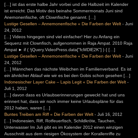
[…] ist das erste halbe Jahr vorbei und die Halbzeit im Kalender
ist erreicht. Das Motiv des beinahe Sommermonats Juni sind
Anemonenfische, oft Clownfische genannt. […]
Lustige Gesellen – Annemonenfische « Die Farben der Welt
-
Juni
24, 2012
[…] Videos hingegen sind viel einfacher! Hier zu Anfang ein
Sequenz mit Clownfisch, aufgenommen in Raja Ampat. 2010 Raja
Ampat ► if ( !jQuery.VideoPress.data["fcMDlE2K"] ) { […]
Lustige Gesellen – Annemonenfische « Die Farben der Welt
-
Juni
24, 2012
[…] Männchen das nächste Weibchen im Familienverband. Es ist
ein ähnlicher Ablauf wie wir es bei den Gobis schon gesehen […]
Indonesischer Layer Cake – Lapis Legit « Die Farben der Welt
-
Juli 1, 2012
[…] davon dass es Urlaubserinnerungen geweckt hat und uns
erinnert hat, dass wir noch immer keine Urlaubspläne für das
2012 haben, waren […]
Buntes Treiben am Riff « Die Farben der Welt
-
Juli 16, 2012
[…] Indonesien, Riff, Rotfeuerfisch, Schildkröte, Tauchen,
Unterwasser Im Juli gibt es im Kalender 2012 einen winzigen
Ausschnitt aus dem riesigen Ökosystem der Korallenriffe zu