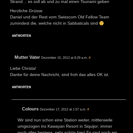
Strand… es soll ab und zu mal einen Tsunami geben
Herzliche Grüsse
Daniel und der Rest vom Swisscom Old Fellow Team
zumindest die, welche nicht in Sabbaticals sind
ANTWORTEN
Mutter Vater
Dezember 15, 2012 at 8:29 a.m.
#
Liebe Christa!
Danke für deine Nachricht, sind froh das alles OK ist.
ANTWORTEN
Colours
Dezember 17, 2012 at 1:57 a.m.
#
Wir sind nun schon eine Station weiter, mittlerweile
umgezogen ins Kawayan Resort in Siquijor; immer
noch alles bestens, sehr schön hier! Es sind noch ein