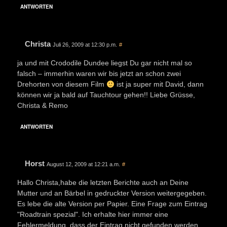
ANTWORTEN
Christa
Juli 26, 2009 at 12:30 p.m.
#
ja und mit Crododile Dundee liegst Du gar nicht mal so
falsch – immerhin waren wir bis jetzt an schon zwei
Drehorten von diesem Film
ist ja super mit David, dann
können wir ja bald auf Tauchtour gehen!! Liebe Grüsse,
Christa & Remo
ANTWORTEN
Horst
August 12, 2009 at 12:21 a.m.
#
Hallo Christa,habe die letzten Berichte auch an Deine
Mutter und an Bärbel in gedruckter Version weitergegeben.
Es lebe die alte Version per Papier. Eine Frage zum Eintrag
"Roadtrain spezial". Ich erhalte hier immer eine
Fehlermeldung, dass der Eintrag nicht gefunden werden