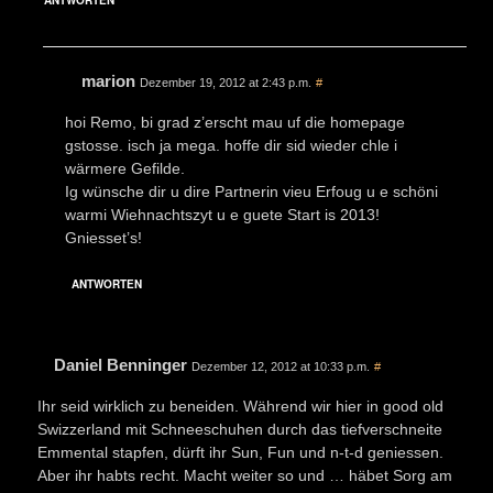
ANTWORTEN
marion
Dezember 19, 2012 at 2:43 p.m.
#
hoi Remo, bi grad z’erscht mau uf die homepage
gstosse. isch ja mega. hoffe dir sid wieder chle i
wärmere Gefilde.
Ig wünsche dir u dire Partnerin vieu Erfoug u e schöni
warmi Wiehnachtszyt u e guete Start is 2013!
Gniesset’s!
ANTWORTEN
Daniel Benninger
Dezember 12, 2012 at 10:33 p.m.
#
Ihr seid wirklich zu beneiden. Während wir hier in good old
Swizzerland mit Schneeschuhen durch das tiefverschneite
Emmental stapfen, dürft ihr Sun, Fun und n-t-d geniessen.
Aber ihr habts recht. Macht weiter so und … häbet Sorg am