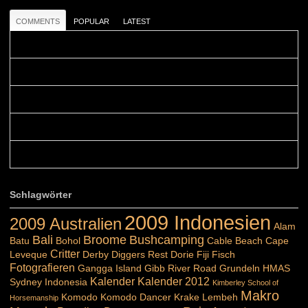
COMMENTS
POPULAR
LATEST
Colours: Danke! Heute ist der richtige Tag um die Urlaubser...
Blüemli: Schöni HP! Gruess vo näbedranne :-)...
Colours: Hallo Belinda, danke :-)! Eigentlich ist das hier ...
Belinda: Schöner post:)...
Colours: Danke :-) die reiche UW Welt tut auch ein übriges...
Schlagwörter
2009 Indonesien
2009 Australien
Alam
Bali
Broome
Bushcamping
Batu
Bohol
Cable Beach
Cape
Critter
Leveque
Derby
Diggers Rest
Dorie
Fiji
Fisch
Fotografieren
Gangga Island
Gibb River Road
Grundeln
HMAS
Kalender
Kalender 2012
Sydney
Indonesia
Kimberley School of
Makro
Komodo
Komodo Dancer
Krake
Lembeh
Horsemanship