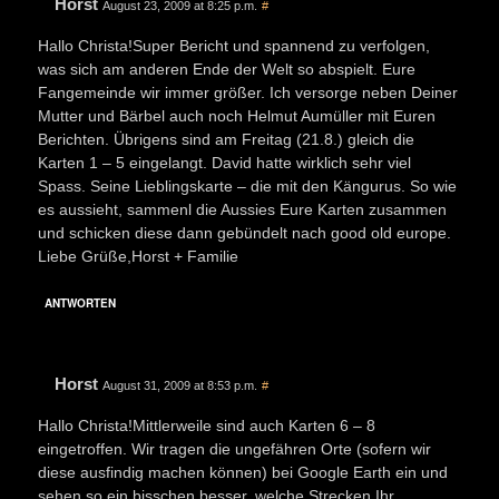
Horst
August 23, 2009 at 8:25 p.m.
#
Hallo Christa!Super Bericht und spannend zu verfolgen,
was sich am anderen Ende der Welt so abspielt. Eure
Fangemeinde wir immer größer. Ich versorge neben Deiner
Mutter und Bärbel auch noch Helmut Aumüller mit Euren
Berichten. Übrigens sind am Freitag (21.8.) gleich die
Karten 1 – 5 eingelangt. David hatte wirklich sehr viel
Spass. Seine Lieblingskarte – die mit den Kängurus. So wie
es aussieht, sammenl die Aussies Eure Karten zusammen
und schicken diese dann gebündelt nach good old europe.
Liebe Grüße,Horst + Familie
ANTWORTEN
Horst
August 31, 2009 at 8:53 p.m.
#
Hallo Christa!Mittlerweile sind auch Karten 6 – 8
eingetroffen. Wir tragen die ungefähren Orte (sofern wir
diese ausfindig machen können) bei Google Earth ein und
sehen so ein bisschen besser, welche Strecken Ihr