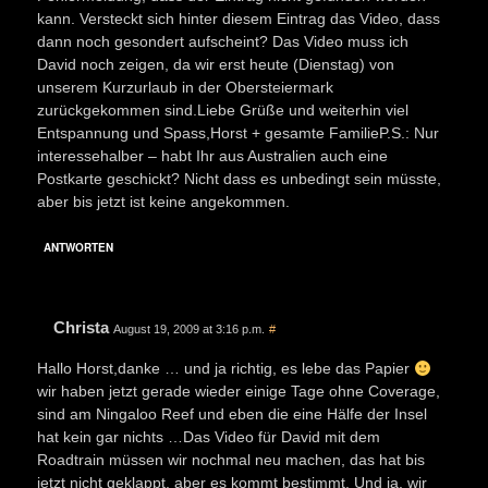
kann. Versteckt sich hinter diesem Eintrag das Video, dass
dann noch gesondert aufscheint? Das Video muss ich
David noch zeigen, da wir erst heute (Dienstag) von
unserem Kurzurlaub in der Obersteiermark
zurückgekommen sind.Liebe Grüße und weiterhin viel
Entspannung und Spass,Horst + gesamte FamilieP.S.: Nur
interessehalber – habt Ihr aus Australien auch eine
Postkarte geschickt? Nicht dass es unbedingt sein müsste,
aber bis jetzt ist keine angekommen.
ANTWORTEN
Christa
August 19, 2009 at 3:16 p.m.
#
Hallo Horst,danke … und ja richtig, es lebe das Papier
wir haben jetzt gerade wieder einige Tage ohne Coverage,
sind am Ningaloo Reef und eben die eine Hälfe der Insel
hat kein gar nichts …Das Video für David mit dem
Roadtrain müssen wir nochmal neu machen, das hat bis
jetzt nicht geklappt, aber es kommt bestimmt. Und ja, wir