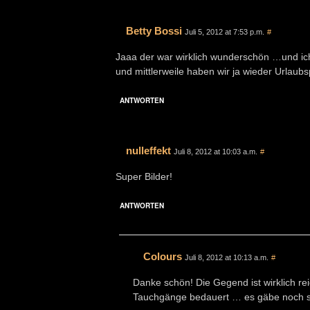
Betty Bossi
Juli 5, 2012 at 7:53 p.m.
#
Jaaa der war wirklich wunderschön …und ic
und mittlerweile haben wir ja wieder Urlaubs
ANTWORTEN
nulleffekt
Juli 8, 2012 at 10:03 a.m.
#
Super Bilder!
ANTWORTEN
Colours
Juli 8, 2012 at 10:13 a.m.
#
Danke schön! Die Gegend ist wirklich r
Tauchgänge bedauert … es gäbe noch s