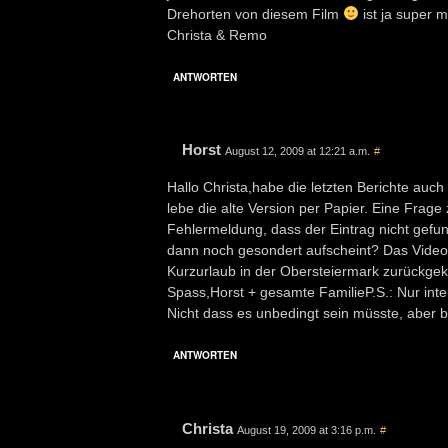
Drehorten von diesem Film
ist ja super 
Christa & Remo
ANTWORTEN
Horst
August 12, 2009 at 12:21 a.m.
#
Hallo Christa,habe die letzten Berichte auc
lebe die alte Version per Papier. Eine Frage
Fehlermeldung, dass der Eintrag nicht gefun
dann noch gesondert aufscheint? Das Video 
Kurzurlaub in der Obersteiermark zurückge
Spass,Horst + gesamte FamilieP.S.: Nur inte
Nicht dass es unbedingt sein müsste, aber b
ANTWORTEN
Christa
August 19, 2009 at 3:16 p.m.
#