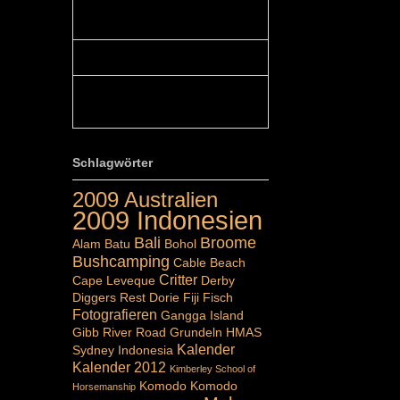
Colours: Hallo Belinda, danke :-)!
Eigentlich ist das hier ...
Belinda: Schöner post:)...
Colours: Danke :-) die reiche UW
Welt tut auch ein übriges...
Schlagwörter
2009 Australien
2009 Indonesien
Bali
Broome
Alam Batu
Bohol
Bushcamping
Cable Beach
Critter
Cape Leveque
Derby
Diggers Rest
Dorie
Fiji
Fisch
Fotografieren
Gangga Island
Gibb River Road
Grundeln
HMAS
Kalender
Sydney
Indonesia
Kalender 2012
Kimberley School of
Komodo
Komodo
Horsemanship