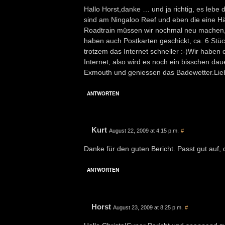
Hallo Horst,danke … und ja richtig, es lebe
sind am Ningaloo Reef und eben die eine Häl
Roadtrain müssen wir nochmal neu machen, da
haben auch Postkarten geschickt, ca. 6 Stück 
trotzem das Internet schneller :-)Wir habe
Internet, also wird es noch ein bisschen da
Exmouth und geniessen das Badewetter.Lie
ANTWORTEN
Kurt
August 22, 2009 at 4:15 p.m.
#
Danke für den guten Bericht. Passt gut auf
ANTWORTEN
Horst
August 23, 2009 at 8:25 p.m.
#