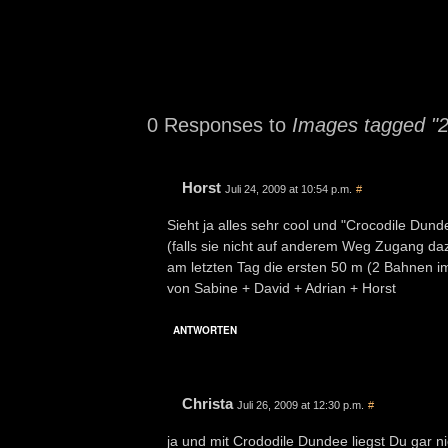
0 Responses to
Images tagged "
Horst
Juli 24, 2009 at 10:54 p.m.
#
Sieht ja alles sehr cool und "Crocodile Du
(falls sie nicht auf anderem Weg Zugang da
am letzten Tag die ersten 50 m (2 Bahnen i
von Sabine + David + Adrian + Horst
ANTWORTEN
Christa
Juli 26, 2009 at 12:30 p.m.
#
ja und mit Crododile Dundee liegst Du gar ni