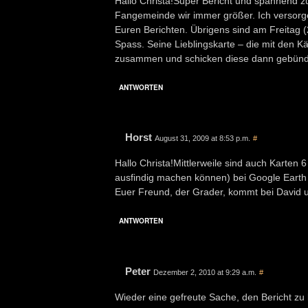
Hallo Christa!Super Bericht und spannend z
Fangemeinde wir immer größer. Ich versorg
Euren Berichten. Übrigens sind am Freitag (21
Spass. Seine Lieblingskarte – die mit den K
zusammen und schicken diese dann gebündel
ANTWORTEN
Horst
August 31, 2009 at 8:53 p.m.
#
Hallo Christa!Mittlerweile sind auch Karten 6
ausfindig machen können) bei Google Earth 
Euer Freund, der Grader, kommt bei David u
ANTWORTEN
Peter
Dezember 2, 2010 at 9:29 a.m.
#
Wieder eine gefreute Sache, den Bericht zu