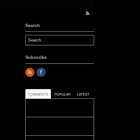
Search
Subscribe
COMMENTS
POPULAR
LATEST
Colours: Danke! Heute ist der
richtige Tag um die Urlaubser...
Blüemli: Schöni HP! Gruess vo
näbedranne :-)...