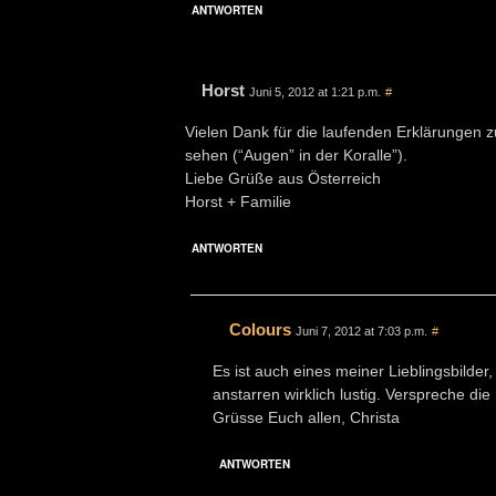
ANTWORTEN
Horst
Juni 5, 2012 at 1:21 p.m.
#
Vielen Dank für die laufenden Erklärungen z
sehen (“Augen” in der Koralle”).
Liebe Grüße aus Österreich
Horst + Familie
ANTWORTEN
Colours
Juni 7, 2012 at 7:03 p.m.
#
Es ist auch eines meiner Lieblingsbilder
anstarren wirklich lustig. Verspreche d
Grüsse Euch allen, Christa
ANTWORTEN