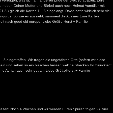
u verfolgen, was sich am anderen Ende der Welt so abspielt. Eure
e neben Deiner Mutter und Bärbel auch noch Helmut Aumüller mit
.8.) gleich die Karten 1 – 5 eingelangt. David hatte wirklich sehr viel
ängurus. So wie es aussieht, sammenl die Aussies Eure Karten
t nach good old europe. Liebe Grüße,Horst + Familie
 – 8 eingetroffen. Wir tragen die ungefähren Orte (sofern wir diese
ein und sehen so ein bisschen besser, welche Strecken Ihr zurücklegt.
nd Adrian auch sehr gut an. Liebe GrüßeHorst + Familie
 lesen! Noch 4 Wochen und wir werden Euren Spuren folgen :-). Viel