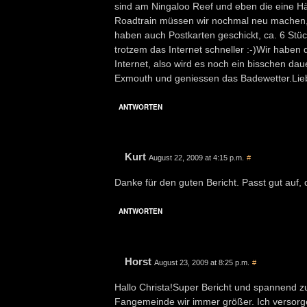
sind am Ningaloo Reef und eben die eine Häl
Roadtrain müssen wir nochmal neu machen, da
haben auch Postkarten geschickt, ca. 6 Stück 
trotzem das Internet schneller :-)Wir habe
Internet, also wird es noch ein bisschen da
Exmouth und geniessen das Badewetter.Lie
ANTWORTEN
Kurt
August 22, 2009 at 4:15 p.m.
#
Danke für den guten Bericht. Passt gut auf
ANTWORTEN
Horst
August 23, 2009 at 8:25 p.m.
#
Hallo Christa!Super Bericht und spannend z
Fangemeinde wir immer größer. Ich versorg