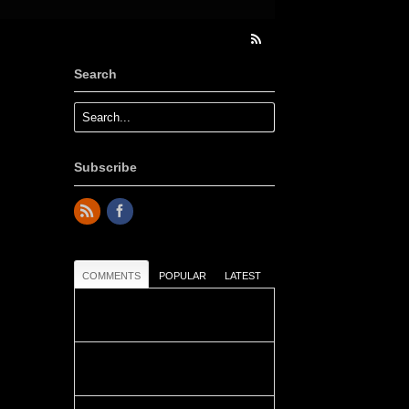
Search
Subscribe
COMMENTS
POPULAR
LATEST
Colours: Danke! Heute ist der
richtige Tag um die Urlaubser...
Blüemli: Schöni HP! Gruess vo
näbedranne :-)...