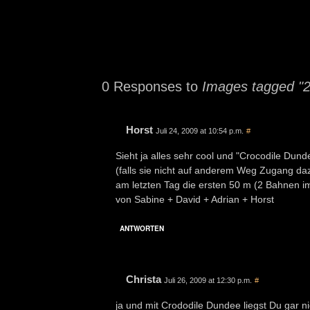
0 Responses to
Images tagged "
Horst
Juli 24, 2009 at 10:54 p.m.
#
Sieht ja alles sehr cool und "Crocodile Du
(falls sie nicht auf anderem Weg Zugang da
am letzten Tag die ersten 50 m (2 Bahnen i
von Sabine + David + Adrian + Horst
ANTWORTEN
Christa
Juli 26, 2009 at 12:30 p.m.
#
ja und mit Crododile Dundee liegst Du gar ni