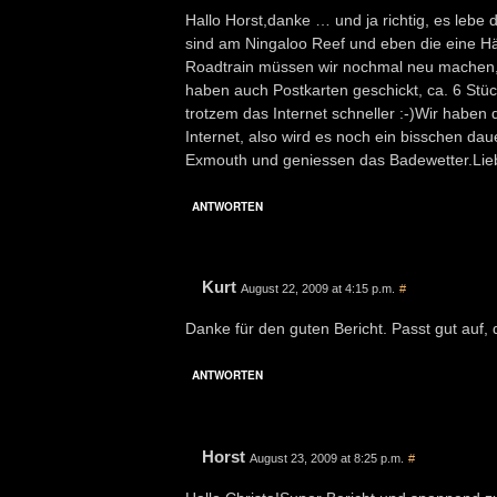
Hallo Horst,danke … und ja richtig, es lebe
sind am Ningaloo Reef und eben die eine Häl
Roadtrain müssen wir nochmal neu machen, da
haben auch Postkarten geschickt, ca. 6 Stück 
trotzem das Internet schneller :-)Wir habe
Internet, also wird es noch ein bisschen da
Exmouth und geniessen das Badewetter.Lie
ANTWORTEN
Kurt
August 22, 2009 at 4:15 p.m.
#
Danke für den guten Bericht. Passt gut auf
ANTWORTEN
Horst
August 23, 2009 at 8:25 p.m.
#