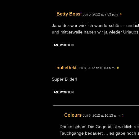
Betty Bossi
Juli 5, 2012 at 7:53 p.m.
#
Jaaa der war wirklich wunderschön …und ic
und mittlerweile haben wir ja wieder Urlaubs
ANTWORTEN
nulleffekt
Juli 8, 2012 at 10:03 a.m.
#
Super Bilder!
ANTWORTEN
Colours
Juli 8, 2012 at 10:13 a.m.
#
Danke schön! Die Gegend ist wirklich r
Tauchgänge bedauert … es gäbe noch s