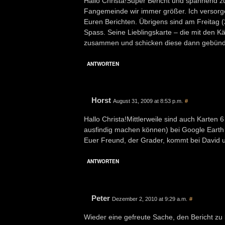
Hallo Christa!Super Bericht und spannend z
Fangemeinde wir immer größer. Ich versorg
Euren Berichten. Übrigens sind am Freitag (21
Spass. Seine Lieblingskarte – die mit den K
zusammen und schicken diese dann gebündel
ANTWORTEN
Horst
August 31, 2009 at 8:53 p.m.
#
Hallo Christa!Mittlerweile sind auch Karten 6
ausfindig machen können) bei Google Earth 
Euer Freund, der Grader, kommt bei David u
ANTWORTEN
Peter
Dezember 2, 2010 at 9:29 a.m.
#
Wieder eine gefreute Sache, den Bericht zu