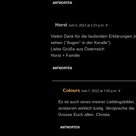
ANTWORTEN
Horst
Juni 5, 2012 at 1:21 p.m.
#
Vielen Dank für die laufenden Erklärungen z
sehen (“Augen” in der Koralle”).
Liebe Grüße aus Österreich
Horst + Familie
ANTWORTEN
Colours
Juni 7, 2012 at 7:03 p.m.
#
Es ist auch eines meiner Lieblingsbilder
anstarren wirklich lustig. Verspreche d
Grüsse Euch allen, Christa
ANTWORTEN