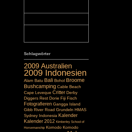
Colours: Hallo Belinda, danke :-)!
Eigentlich ist das hier ...
Belinda: Schöner post:)...
Colours: Danke :-) die reiche UW
Welt tut auch ein übriges...
Schlagwörter
2009 Australien
2009 Indonesien
Bali
Broome
Alam Batu
Bohol
Bushcamping
Cable Beach
Critter
Cape Leveque
Derby
Diggers Rest
Dorie
Fiji
Fisch
Fotografieren
Gangga Island
Gibb River Road
Grundeln
HMAS
Kalender
Sydney
Indonesia
Kalender 2012
Kimberley School of
Komodo
Komodo
Horsemanship