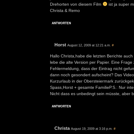
Drehorten von diesem Film
ist ja super 
Christa & Remo
ANTWORTEN
Horst
August 12, 2009 at 12:21 a.m.
#
Hallo Christa,habe die letzten Berichte auc
lebe die alte Version per Papier. Eine Frage
Fehlermeldung, dass der Eintrag nicht gefun
dann noch gesondert aufscheint? Das Video 
Kurzurlaub in der Obersteiermark zurückge
Spass,Horst + gesamte FamilieP.S.: Nur inte
Nicht dass es unbedingt sein müsste, aber b
ANTWORTEN
Christa
August 19, 2009 at 3:16 p.m.
#