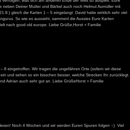
u verfolgen, was sich am anderen Ende der Welt so abspielt. Eure
e neben Deiner Mutter und Bärbel auch noch Helmut Aumüller mit
.8.) gleich die Karten 1 – 5 eingelangt. David hatte wirklich sehr viel
ängurus. So wie es aussieht, sammenl die Aussies Eure Karten
t nach good old europe. Liebe Grüße,Horst + Familie
 – 8 eingetroffen. Wir tragen die ungefähren Orte (sofern wir diese
ein und sehen so ein bisschen besser, welche Strecken Ihr zurücklegt.
nd Adrian auch sehr gut an. Liebe GrüßeHorst + Familie
 lesen! Noch 4 Wochen und wir werden Euren Spuren folgen :-). Viel