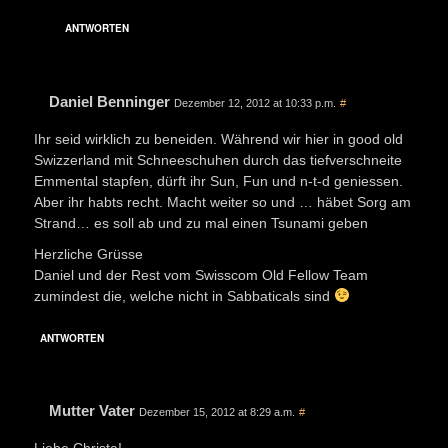
ANTWORTEN
Daniel Benninger
Dezember 12, 2012 at 10:33 p.m.
#
Ihr seid wirklich zu beneiden. Während wir hier in good old
Swizzerland mit Schneeschuhen durch das tiefverschneite
Emmental stapfen, dürft ihr Sun, Fun und n-t-d geniessen.
Aber ihr habts recht. Macht weiter so und … häbet Sorg am
Strand… es soll ab und zu mal einen Tsunami geben
Herzliche Grüsse
Daniel und der Rest vom Swisscom Old Fellow Team
zumindest die, welche nicht in Sabbaticals sind
ANTWORTEN
Mutter Vater
Dezember 15, 2012 at 8:29 a.m.
#
Liebe Christa!