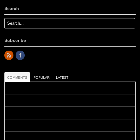
Search
Subscribe
COMMENTS
POPULAR
LATEST
Colours: Danke! Heute ist der richtige Tag um die Urlaubser...
Blüemli: Schöni HP! Gruess vo näbedranne :-)...
Colours: Hallo Belinda, danke :-)! Eigentlich ist das hier ...
Belinda: Schöner post:)...
Colours: Danke :-) die reiche UW Welt tut auch ein übriges...