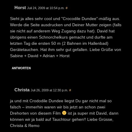
Horst
Juli 24, 2009 at 10:54 p.m.
#
Sieht ja alles sehr cool und "Crocodile Dundee"-mäßig aus.
Werde die Seite ausdrucken und Deiner Mutter zeigen (falls
sie nicht auf anderem Weg Zugang dazu hat). David hat
übrigens einen Schnorchelkurs gemacht und durfte am
letzten Tag die ersten 50 m (2 Bahnen im Hallenbad)
Gerätetauchen. Hat ihm sehr gut gefallen. Liebe Grüße von
Sabine + David + Adrian + Horst
ANTWORTEN
Christa
Juli 26, 2009 at 12:30 p.m.
#
ja und mit Crododile Dundee liegst Du gar nicht mal so
falsch – immerhin waren wir bis jetzt an schon zwei
Drehorten von diesem Film
ist ja super mit David, dann
können wir ja bald auf Tauchtour gehen!! Liebe Grüsse,
Christa & Remo