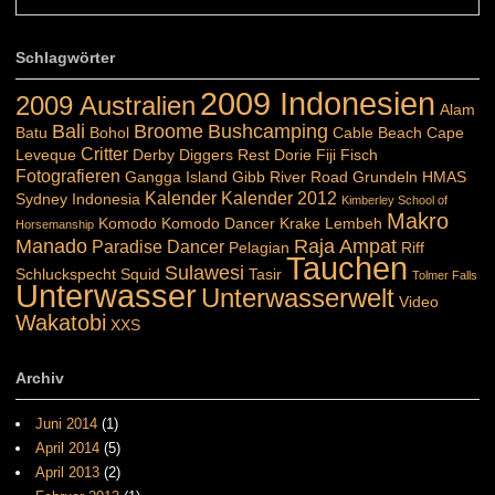
Schlagwörter
2009 Indonesien
2009 Australien
Alam
Bali
Broome
Bushcamping
Batu
Bohol
Cable Beach
Cape
Critter
Leveque
Derby
Diggers Rest
Dorie
Fiji
Fisch
Fotografieren
Gangga Island
Gibb River Road
Grundeln
HMAS
Kalender
Kalender 2012
Sydney
Indonesia
Kimberley School of
Makro
Komodo
Komodo Dancer
Krake
Lembeh
Horsemanship
Manado
Raja Ampat
Paradise Dancer
Pelagian
Riff
Tauchen
Sulawesi
Schluckspecht
Squid
Tasir
Tolmer Falls
Unterwasser
Unterwasserwelt
Video
Wakatobi
XXS
Archiv
Juni 2014
(1)
April 2014
(5)
April 2013
(2)