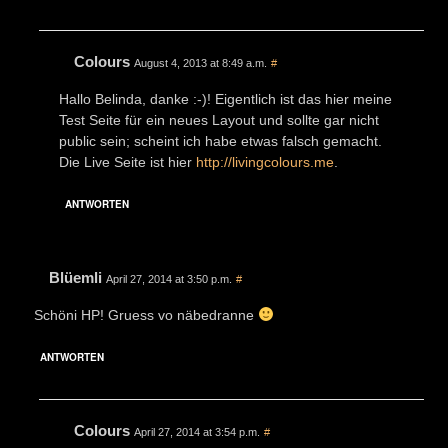
Colours
August 4, 2013 at 8:49 a.m.
#
Hallo Belinda, danke :-)! Eigentlich ist das hier meine
Test Seite für ein neues Layout und sollte gar nicht
public sein; scheint ich habe etwas falsch gemacht.
Die Live Seite ist hier
http://livingcolours.me
.
ANTWORTEN
Blüemli
April 27, 2014 at 3:50 p.m.
#
Schöni HP! Gruess vo näbedranne
ANTWORTEN
Colours
April 27, 2014 at 3:54 p.m.
#