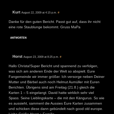
Kurt
August 22, 2009 at 4:15 p.m.
#
Danke für den guten Bericht. Passt gut auf, dass ihr nicht
eine rote Staublunge bekommt. Gruss MaPa
ANTWORTEN
Horst
August 23, 2009 at 8:25 p.m.
#
Hallo Christa!Super Bericht und spannend zu verfolgen,
was sich am anderen Ende der Welt so abspielt. Eure
Fangemeinde wir immer größer. Ich versorge neben Deiner
Mutter und Bärbel auch noch Helmut Aumüller mit Euren
Berichten. Übrigens sind am Freitag (21.8.) gleich die
Karten 1 – 5 eingelangt. David hatte wirklich sehr viel
Spass. Seine Lieblingskarte – die mit den Kängurus. So wie
es aussieht, sammenl die Aussies Eure Karten zusammen
und schicken diese dann gebündelt nach good old europe.
Liebe Grüße,Horst + Familie