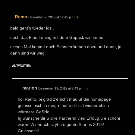
Remo
Dezember 7, 2012 at 12:45 p.m.
#
bald geht’s wieder los..
noch das Fine Tuning mit dem Gepäck wie immer
dieses Mal kommt noch Schneeräumen dazu und dann, ja
dann sind wir weg
ANTWORTEN
marion
Dezember 19, 2012 at 2:43 p.m.
#
hoi Remo, bi grad z’erscht mau uf die homepage
gstosse. isch ja mega. hoffe dir sid wieder chle i
wärmere Gefilde.
Ig wünsche dir u dire Partnerin vieu Erfoug u e schöni
warmi Wiehnachtszyt u e guete Start is 2013!
Gniesset’s!