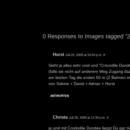
0 Responses to
Images tagged "
Horst
Juli 24, 2009 at 10:54 p.m.
#
Sieht ja alles sehr cool und "Crocodile Du
(falls sie nicht auf anderem Weg Zugang da
am letzten Tag die ersten 50 m (2 Bahnen i
von Sabine + David + Adrian + Horst
ANTWORTEN
Christa
Juli 26, 2009 at 12:30 p.m.
#
ja und mit Crododile Dundee liegst Du gar ni