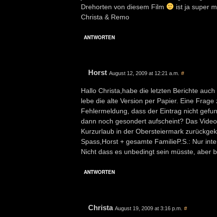
Drehorten von diesem Film
ist ja super 
Christa & Remo
ANTWORTEN
Horst
August 12, 2009 at 12:21 a.m.
#
Hallo Christa,habe die letzten Berichte auc
lebe die alte Version per Papier. Eine Frage
Fehlermeldung, dass der Eintrag nicht gefun
dann noch gesondert aufscheint? Das Video 
Kurzurlaub in der Obersteiermark zurückge
Spass,Horst + gesamte FamilieP.S.: Nur inte
Nicht dass es unbedingt sein müsste, aber b
ANTWORTEN
Christa
August 19, 2009 at 3:16 p.m.
#