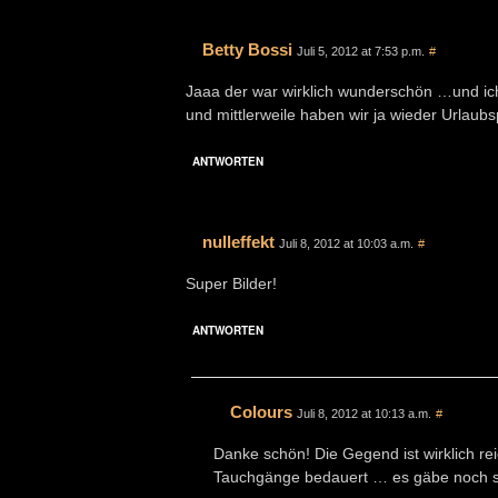
Betty Bossi
Juli 5, 2012 at 7:53 p.m.
#
Jaaa der war wirklich wunderschön …und ic
und mittlerweile haben wir ja wieder Urlaubs
ANTWORTEN
nulleffekt
Juli 8, 2012 at 10:03 a.m.
#
Super Bilder!
ANTWORTEN
Colours
Juli 8, 2012 at 10:13 a.m.
#
Danke schön! Die Gegend ist wirklich r
Tauchgänge bedauert … es gäbe noch s