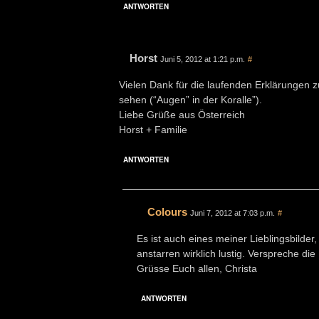
ANTWORTEN
Horst
Juni 5, 2012 at 1:21 p.m.
#
Vielen Dank für die laufenden Erklärungen z
sehen (“Augen” in der Koralle”).
Liebe Grüße aus Österreich
Horst + Familie
ANTWORTEN
Colours
Juni 7, 2012 at 7:03 p.m.
#
Es ist auch eines meiner Lieblingsbilder
anstarren wirklich lustig. Verspreche d
Grüsse Euch allen, Christa
ANTWORTEN