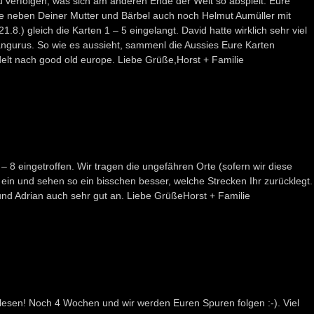
u verfolgen, was sich am anderen Ende der Welt so abspielt. Eure
e neben Deiner Mutter und Bärbel auch noch Helmut Aumüller mit
.8.) gleich die Karten 1 – 5 eingelangt. David hatte wirklich sehr viel
ängurus. So wie es aussieht, sammenl die Aussies Eure Karten
t nach good old europe. Liebe Grüße,Horst + Familie
 – 8 eingetroffen. Wir tragen die ungefähren Orte (sofern wir diese
ein und sehen so ein bisschen besser, welche Strecken Ihr zurücklegt.
nd Adrian auch sehr gut an. Liebe GrüßeHorst + Familie
 lesen! Noch 4 Wochen und wir werden Euren Spuren folgen :-). Viel