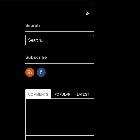
Search
Subscribe
COMMENTS
POPULAR
LATEST
Colours: Danke! Heute ist der
richtige Tag um die Urlaubser...
Blüemli: Schöni HP! Gruess vo
näbedranne :-)...