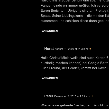
Hallo Christa!Super Bericht und spannend z
Fangemeinde wir immer größer. Ich versorg
Euren Berichten. Übrigens sind am Freitag (21
Spass. Seine Lieblingskarte – die mit den K
zusammen und schicken diese dann gebündel
ANTWORTEN
Horst
August 31, 2009 at 8:53 p.m.
#
Hallo Christa!Mittlerweile sind auch Karten 6
ausfindig machen können) bei Google Earth 
Euer Freund, der Grader, kommt bei David u
ANTWORTEN
Peter
Dezember 2, 2010 at 9:29 a.m.
#
Wieder eine gefreute Sache, den Bericht zu