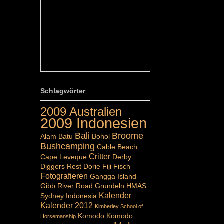
Colours: Hallo Belinda, danke :-)!
Eigentlich ist das hier ...
Belinda: Schöner post:)...
Colours: Danke :-) die reiche UW
Welt tut auch ein übriges...
Schlagwörter
2009 Australien
2009 Indonesien
Bali
Broome
Alam Batu
Bohol
Bushcamping
Cable Beach
Critter
Cape Leveque
Derby
Diggers Rest
Dorie
Fiji
Fisch
Fotografieren
Gangga Island
Gibb River Road
Grundeln
HMAS
Kalender
Sydney
Indonesia
Kalender 2012
Kimberley School of
Komodo
Komodo
Horsemanship