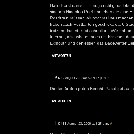
Hallo Horst,danke … und ja richtig, es lebe
sind am Ningaloo Reef und eben die eine Häl
Roadtrain müssen wir nochmal neu machen, da
haben auch Postkarten geschickt, ca. 6 Stück 
trotzem das Internet schneller :-)Wir habe
Internet, also wird es noch ein bisschen da
Exmouth und geniessen das Badewetter.Lie
ANTWORTEN
Kurt
August 22, 2009 at 4:15 p.m.
#
Danke für den guten Bericht. Passt gut auf
ANTWORTEN
Horst
August 23, 2009 at 8:25 p.m.
#