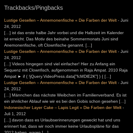
Trackbacks/Pingbacks
Lustige Gesellen – Annemonenfische « Die Farben der Welt
-
Juni
24, 2012
[…] ist das erste halbe Jahr vorbei und die Halbzeit im Kalender
ist erreicht. Das Motiv des beinahe Sommermonats Juni sind
Anemonenfische, oft Clownfische genannt. […]
Lustige Gesellen – Annemonenfische « Die Farben der Welt
-
Juni
24, 2012
[…] Videos hingegen sind viel einfacher! Hier zu Anfang ein
Sequenz mit Clownfisch, aufgenommen in Raja Ampat. 2010 Raja
Ampat ► if ( !jQuery.VideoPress.data["fcMDlE2K"] ) { […]
Lustige Gesellen – Annemonenfische « Die Farben der Welt
-
Juni
24, 2012
[…] Männchen das nächste Weibchen im Familienverband. Es ist
ein ähnlicher Ablauf wie wir es bei den Gobis schon gesehen […]
Indonesischer Layer Cake – Lapis Legit « Die Farben der Welt
-
Juli 1, 2012
[…] davon dass es Urlaubserinnerungen geweckt hat und uns
erinnert hat, dass wir noch immer keine Urlaubspläne für das
2012 haben, waren […]