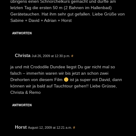
übrigens einen Schnorchelkurs gemacht und durfte am
letzten Tag die ersten 50 m (2 Bahnen im Hallenbad)
Gerätetauchen. Hat ihm sehr gut gefallen. Liebe Grüße von
Sabine + David + Adrian + Horst
ANTWORTEN
Christa
Juli 26, 2009 at 12:30 p.m.
#
ja und mit Crododile Dundee liegst Du gar nicht mal so
falsch – immerhin waren wir bis jetzt an schon zwei
Drehorten von diesem Film
ist ja super mit David, dann
können wir ja bald auf Tauchtour gehen!! Liebe Grüsse,
Christa & Remo
ANTWORTEN
Horst
August 12, 2009 at 12:21 a.m.
#