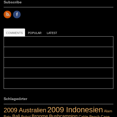
Subscribe
COMMENTS
POPULAR
LATEST
Colours: Danke! Heute ist der richtige Tag um die Urlaubser...
Blüemli: Schöni HP! Gruess vo näbedranne :-)...
Colours: Hallo Belinda, danke :-)! Eigentlich ist das hier ...
Belinda: Schöner post:)...
Colours: Danke :-) die reiche UW Welt tut auch ein übriges...
Schlagwörter
2009 Indonesien
2009 Australien
Alam
Bali
Broome
Bushcamping
Batu
Bohol
Cable Beach
Cape