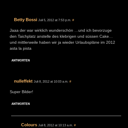
Betty Bossi
Juli 5, 2012 at 7:53 p.m.
#
Jaaa der war wirklich wunderschön …und ich bevorzuge
den Taichplatz anstelle des klebrigen und süssen Cake…
und mittlerweile haben wir ja wieder Urlaubspläne im 2012
asta la pista
ANTWORTEN
nulleffekt
Juli 8, 2012 at 10:03 a.m.
#
Super Bilder!
ANTWORTEN
Colours
Juli 8, 2012 at 10:13 a.m.
#