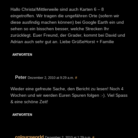
Hallo Christa!Mittlerweile sind auch Karten 6 – 8
eingetroffen. Wir tragen die ungefähren Orte (sofern wir
diese ausfindig machen können) bei Google Earth ein und
sehen so ein bisschen besser, welche Strecken Ihr
zurücklegt. Euer Freund, der Grader, kommt bei David und
Adrian auch sehr gut an. Liebe GrüßeHorst + Familie
ANTWORTEN
Peter
Dezember 2, 2010 at 9:29 a.m.
#
Wieder eine gefreute Sache, den Bericht zu lesen! Noch 4
Wochen und wir werden Euren Spuren folgen :-). Viel Spass
& eine schöne Zeit!
ANTWORTEN
coloursworld
Dezember 2, 2010 at 1:29 p.m.
#