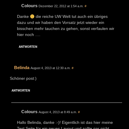
Colours
Dezember 22, 2012 at 1:54 a.m.
#
Danke
die reiche UW Welt tut auch ein übriges
dazu und wir haben den Vorsatz jetzt wieder ein
bisschen mehr tauchen zu gehen, sonst verfaulen wir
hier noch ….
ANTWORTEN
Belinda
August 4, 2013 at 12:30 a.m.
#
Schöner post:)
ANTWORTEN
Colours
August 4, 2013 at 8:49 a.m.
#
Hallo Belinda, danke :-)! Eigentlich ist das hier meine
Test Seite für ein neues Layout und sollte gar nicht