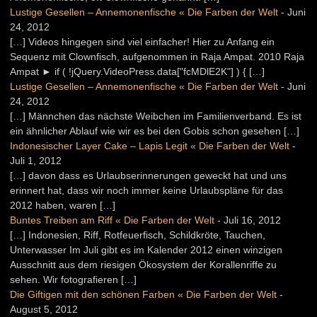
Lustige Gesellen – Annemonenfische « Die Farben der Welt
-
Juni
24, 2012
[…] Videos hingegen sind viel einfacher! Hier zu Anfang ein
Sequenz mit Clownfisch, aufgenommen in Raja Ampat. 2010 Raja
Ampat ► if ( !jQuery.VideoPress.data["fcMDlE2K"] ) { […]
Lustige Gesellen – Annemonenfische « Die Farben der Welt
-
Juni
24, 2012
[…] Männchen das nächste Weibchen im Familienverband. Es ist
ein ähnlicher Ablauf wie wir es bei den Gobis schon gesehen […]
Indonesischer Layer Cake – Lapis Legit « Die Farben der Welt
-
Juli 1, 2012
[…] davon dass es Urlaubserinnerungen geweckt hat und uns
erinnert hat, dass wir noch immer keine Urlaubspläne für das
2012 haben, waren […]
Buntes Treiben am Riff « Die Farben der Welt
-
Juli 16, 2012
[…] Indonesien, Riff, Rotfeuerfisch, Schildkröte, Tauchen,
Unterwasser Im Juli gibt es im Kalender 2012 einen winzigen
Ausschnitt aus dem riesigen Ökosystem der Korallenriffe zu
sehen. Wir fotografieren […]
Die Giftigen mit den schönen Farben « Die Farben der Welt
-
August 5, 2012