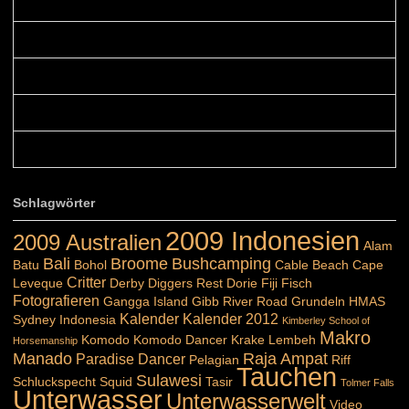
Colours: Danke! Heute ist der richtige Tag um die Urlaubser...
Blüemli: Schöni HP! Gruess vo näbedranne :-)...
Colours: Hallo Belinda, danke :-)! Eigentlich ist das hier ...
Belinda: Schöner post:)...
Colours: Danke :-) die reiche UW Welt tut auch ein übriges...
Schlagwörter
2009 Indonesien
2009 Australien
Alam
Bali
Broome
Bushcamping
Batu
Bohol
Cable Beach
Cape
Critter
Leveque
Derby
Diggers Rest
Dorie
Fiji
Fisch
Fotografieren
Gangga Island
Gibb River Road
Grundeln
HMAS
Kalender
Kalender 2012
Sydney
Indonesia
Kimberley School of
Makro
Komodo
Komodo Dancer
Krake
Lembeh
Horsemanship
Manado
Raja Ampat
Paradise Dancer
Pelagian
Riff
Tauchen
Sulawesi
Schluckspecht
Squid
Tasir
Tolmer Falls
Unterwasser
Unterwasserwelt
Video