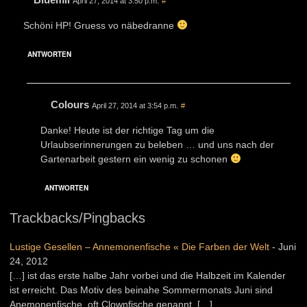
April 27, 2014 at 3:50 p.m.
#
Schöni HP! Gruess vo näbedranne
ANTWORTEN
Colours
April 27, 2014 at 3:54 p.m.
#
Danke! Heute ist der richtige Tag um die
Urlaubserinnerungen zu beleben … und uns nach der
Gartenarbeit gestern ein wenig zu schonen
ANTWORTEN
Trackbacks/Pingbacks
Lustige Gesellen – Annemonenfische « Die Farben der Welt
-
Juni
24, 2012
[…] ist das erste halbe Jahr vorbei und die Halbzeit im Kalender
ist erreicht. Das Motiv des beinahe Sommermonats Juni sind
Anemonenfische, oft Clownfische genannt. […]