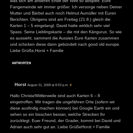
was sich am anderen Ende der Welt so abspielt. Eure
Fangemeinde wir immer größer. Ich versorge neben Deiner
Mutter und Bärbel auch noch Helmut Aumüller mit Euren
Berichten. Übrigens sind am Freitag (21.8.) gleich die
Karten 1 – 5 eingelangt. David hatte wirklich sehr viel
Spass. Seine Lieblingskarte – die mit den Kängurus. So wie
es aussieht, sammenl die Aussies Eure Karten zusammen
und schicken diese dann gebündelt nach good old europe.
Liebe Grüße,Horst + Familie
ANTWORTEN
Horst
August 31, 2009 at 8:53 p.m.
#
Hallo Christa!Mittlerweile sind auch Karten 6 – 8
eingetroffen. Wir tragen die ungefähren Orte (sofern wir
diese ausfindig machen können) bei Google Earth ein und
sehen so ein bisschen besser, welche Strecken Ihr
zurücklegt. Euer Freund, der Grader, kommt bei David und
Adrian auch sehr gut an. Liebe GrüßeHorst + Familie