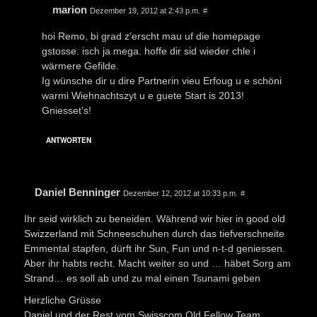
marion
Dezember 19, 2012 at 2:43 p.m.
#
hoi Remo, bi grad z’erscht mau uf die homepage
gstosse. isch ja mega. hoffe dir sid wieder chle i
wärmere Gefilde.
Ig wünsche dir u dire Partnerin vieu Erfoug u e schöni
warmi Wiehnachtszyt u e guete Start is 2013!
Gniesset’s!
ANTWORTEN
Daniel Benninger
Dezember 12, 2012 at 10:33 p.m.
#
Ihr seid wirklich zu beneiden. Während wir hier in good old
Swizzerland mit Schneeschuhen durch das tiefverschneite
Emmental stapfen, dürft ihr Sun, Fun und n-t-d geniessen.
Aber ihr habts recht. Macht weiter so und … häbet Sorg am
Strand… es soll ab und zu mal einen Tsunami geben
Herzliche Grüsse
Daniel und der Rest vom Swisscom Old Fellow Team