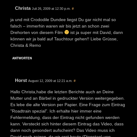
Christa
Juli 26, 2009 at 12:30 p.m.
#
ja und mit Crododile Dundee liegst Du gar nicht mal so
falsch – immerhin waren wir bis jetzt an schon zwei
Drehorten von diesem Film
ist ja super mit David, dann
können wir ja bald auf Tauchtour gehen!! Liebe Grüsse,
Christa & Remo
ANTWORTEN
Horst
August 12, 2009 at 12:21 a.m.
#
Hallo Christa,habe die letzten Berichte auch an Deine
Mutter und an Bärbel in gedruckter Version weitergegeben.
Es lebe die alte Version per Papier. Eine Frage zum Eintrag
"Roadtrain spezial". Ich erhalte hier immer eine
Fehlermeldung, dass der Eintrag nicht gefunden werden
kann. Versteckt sich hinter diesem Eintrag das Video, dass
dann noch gesondert aufscheint? Das Video muss ich
David noch zeigen, da wir erst heute (Dienstag) von