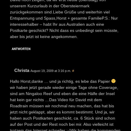
unserem Kurzurlaub in der Obersteiermark
zurückgekommen sind.Liebe Grüße und weiterhin viel
Entspannung und Spass,Horst + gesamte FamilieP.S.: Nur
interessehalber – habt Ihr aus Australien auch eine
Postkarte geschickt? Nicht dass es unbedingt sein müsste,
aber bis jetzt ist keine angekommen.
ANTWORTEN
Christa
August 19, 2009 at 3:16 p.m.
#
Hallo Horst,danke … und ja richtig, es lebe das Papier
wir haben jetzt gerade wieder einige Tage ohne Coverage,
sind am Ningaloo Reef und eben die eine Hälfe der Insel
hat kein gar nichts …Das Video für David mit dem
Roadtrain müssen wir nochmal neu machen, das hat bis
jetzt nicht geklappt, aber es kommt bestimmt. Und ja, wir
haben auch Postkarten geschickt, ca. 6 Stück sind schon
auf der Post und der Rest noch bei mir. Also vielleicht ist
trotzem das Internet schneller :-)Wir haben die kommenden