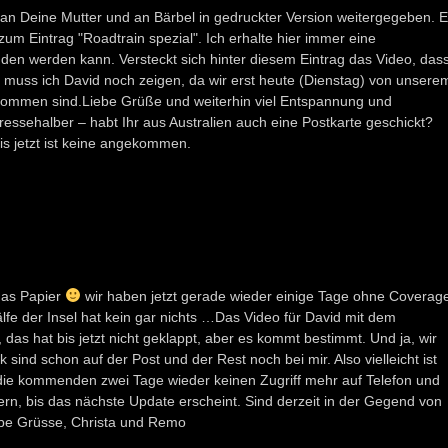
h an Deine Mutter und an Bärbel in gedruckter Version weitergegeben. 
 zum Eintrag "Roadtrain spezial". Ich erhalte hier immer eine
den werden kann. Versteckt sich hinter diesem Eintrag das Video, das
muss ich David noch zeigen, da wir erst heute (Dienstag) von unsere
kommen sind.Liebe Grüße und weiterhin viel Entspannung und
ressehalber – habt Ihr aus Australien auch eine Postkarte geschickt?
is jetzt ist keine angekommen.
 das Papier
wir haben jetzt gerade wieder einige Tage ohne Coverag
fe der Insel hat kein gar nichts …Das Video für David mit dem
s hat bis jetzt nicht geklappt, aber es kommt bestimmt. Und ja, wir
sind schon auf der Post und der Rest noch bei mir. Also vielleicht ist
n die kommenden zwei Tage wieder keinen Zugriff mehr auf Telefon und
uern, bis das nächste Update erscheint. Sind derzeit in der Gegend von
be Grüsse, Christa und Remo