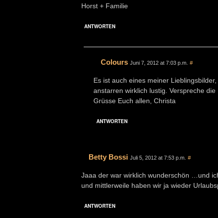
Horst + Familie
ANTWORTEN
Colours
Juni 7, 2012 at 7:03 p.m.
#
Es ist auch eines meiner Lieblingsbilder
anstarren wirklich lustig. Verspreche d
Grüsse Euch allen, Christa
ANTWORTEN
Betty Bossi
Juli 5, 2012 at 7:53 p.m.
#
Jaaa der war wirklich wunderschön …und ic
und mittlerweile haben wir ja wieder Urlaubs
ANTWORTEN