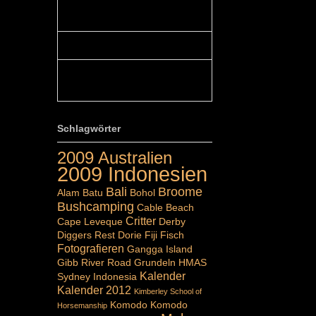
Colours: Hallo Belinda, danke :-)!
Eigentlich ist das hier ...
Belinda: Schöner post:)...
Colours: Danke :-) die reiche UW
Welt tut auch ein übriges...
Schlagwörter
2009 Australien
2009 Indonesien
Bali
Broome
Alam Batu
Bohol
Bushcamping
Cable Beach
Critter
Cape Leveque
Derby
Diggers Rest
Dorie
Fiji
Fisch
Fotografieren
Gangga Island
Gibb River Road
Grundeln
HMAS
Kalender
Sydney
Indonesia
Kalender 2012
Kimberley School of
Komodo
Komodo
Horsemanship