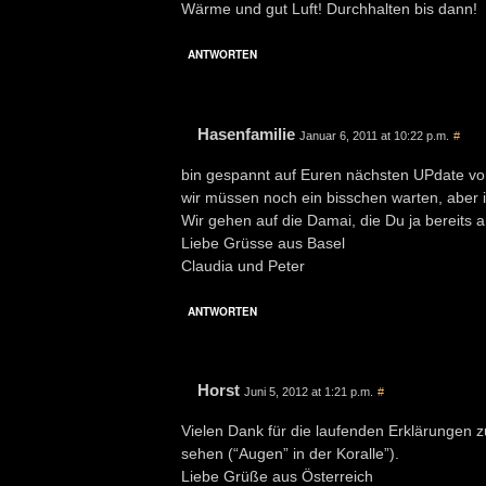
Wärme und gut Luft! Durchhalten bis dann!
ANTWORTEN
Hasenfamilie
Januar 6, 2011 at 10:22 p.m.
#
bin gespannt auf Euren nächsten UPdate v
wir müssen noch ein bisschen warten, aber i
Wir gehen auf die Damai, die Du ja bereits
Liebe Grüsse aus Basel
Claudia und Peter
ANTWORTEN
Horst
Juni 5, 2012 at 1:21 p.m.
#
Vielen Dank für die laufenden Erklärungen z
sehen (“Augen” in der Koralle”).
Liebe Grüße aus Österreich