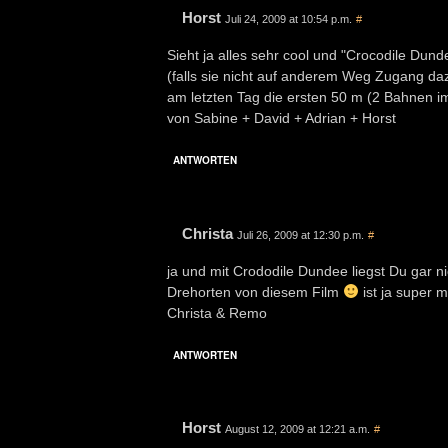
Horst
Juli 24, 2009 at 10:54 p.m.
#
Sieht ja alles sehr cool und "Crocodile Du
(falls sie nicht auf anderem Weg Zugang da
am letzten Tag die ersten 50 m (2 Bahnen i
von Sabine + David + Adrian + Horst
ANTWORTEN
Christa
Juli 26, 2009 at 12:30 p.m.
#
ja und mit Crododile Dundee liegst Du gar ni
Drehorten von diesem Film
ist ja super 
Christa & Remo
ANTWORTEN
Horst
August 12, 2009 at 12:21 a.m.
#