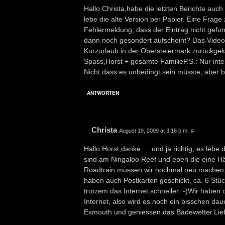
Hallo Christa,habe die letzten Berichte auc
lebe die alte Version per Papier. Eine Frage
Fehlermeldung, dass der Eintrag nicht gefun
dann noch gesondert aufscheint? Das Video 
Kurzurlaub in der Obersteiermark zurückge
Spass,Horst + gesamte FamilieP.S.: Nur inte
Nicht dass es unbedingt sein müsste, aber b
ANTWORTEN
Christa
August 19, 2009 at 3:16 p.m.
#
Hallo Horst,danke … und ja richtig, es lebe
sind am Ningaloo Reef und eben die eine Häl
Roadtrain müssen wir nochmal neu machen, da
haben auch Postkarten geschickt, ca. 6 Stück 
trotzem das Internet schneller :-)Wir habe
Internet, also wird es noch ein bisschen da
Exmouth und geniessen das Badewetter.Lie