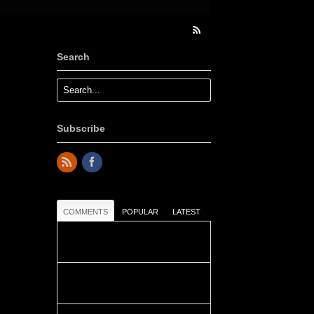
Search
Subscribe
COMMENTS
POPULAR
LATEST
Colours: Danke! Heute ist der
richtige Tag um die Urlaubser...
Blüemli: Schöni HP! Gruess vo
näbedranne :-)...