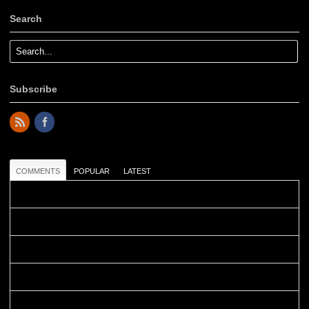
Search
Subscribe
COMMENTS
POPULAR
LATEST
Colours: Danke! Heute ist der richtige Tag um die Urlaubser...
Blüemli: Schöni HP! Gruess vo näbedranne :-)...
Colours: Hallo Belinda, danke :-)! Eigentlich ist das hier ...
Belinda: Schöner post:)...
Colours: Danke :-) die reiche UW Welt tut auch ein übriges...