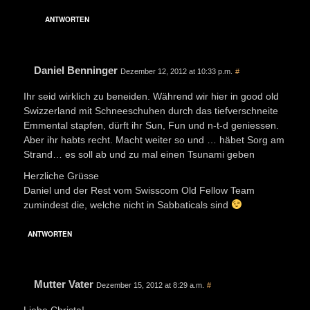
ANTWORTEN
Daniel Benninger
Dezember 12, 2012 at 10:33 p.m.
#
Ihr seid wirklich zu beneiden. Während wir hier in good old
Swizzerland mit Schneeschuhen durch das tiefverschneite
Emmental stapfen, dürft ihr Sun, Fun und n-t-d geniessen.
Aber ihr habts recht. Macht weiter so und … häbet Sorg am
Strand… es soll ab und zu mal einen Tsunami geben
Herzliche Grüsse
Daniel und der Rest vom Swisscom Old Fellow Team
zumindest die, welche nicht in Sabbaticals sind
ANTWORTEN
Mutter Vater
Dezember 15, 2012 at 8:29 a.m.
#
Liebe Christa!