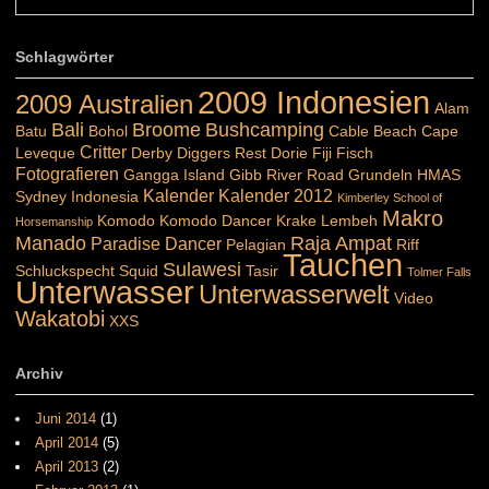
Schlagwörter
2009 Indonesien
2009 Australien
Alam
Bali
Broome
Bushcamping
Batu
Bohol
Cable Beach
Cape
Critter
Leveque
Derby
Diggers Rest
Dorie
Fiji
Fisch
Fotografieren
Gangga Island
Gibb River Road
Grundeln
HMAS
Kalender
Kalender 2012
Sydney
Indonesia
Kimberley School of
Makro
Komodo
Komodo Dancer
Krake
Lembeh
Horsemanship
Manado
Raja Ampat
Paradise Dancer
Pelagian
Riff
Tauchen
Sulawesi
Schluckspecht
Squid
Tasir
Tolmer Falls
Unterwasser
Unterwasserwelt
Video
Wakatobi
XXS
Archiv
Juni 2014
(1)
April 2014
(5)
April 2013
(2)