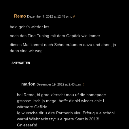
Remo
Dezember 7, 2012 at 12:45 p.m.
#
bald geht’s wieder los..
noch das Fine Tuning mit dem Gepäck wie immer
dieses Mal kommt noch Schneeräumen dazu und dann, ja
dann sind wir weg
ANTWORTEN
marion
Dezember 19, 2012 at 2:43 p.m.
#
hoi Remo, bi grad z’erscht mau uf die homepage
gstosse. isch ja mega. hoffe dir sid wieder chle i
wärmere Gefilde.
Ig wünsche dir u dire Partnerin vieu Erfoug u e schöni
warmi Wiehnachtszyt u e guete Start is 2013!
Gniesset’s!