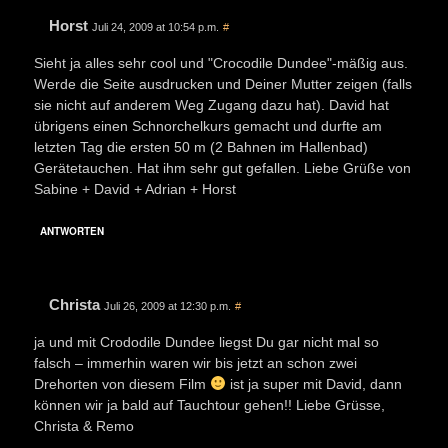
Horst
Juli 24, 2009 at 10:54 p.m.
#
Sieht ja alles sehr cool und "Crocodile Dundee"-mäßig aus.
Werde die Seite ausdrucken und Deiner Mutter zeigen (falls
sie nicht auf anderem Weg Zugang dazu hat). David hat
übrigens einen Schnorchelkurs gemacht und durfte am
letzten Tag die ersten 50 m (2 Bahnen im Hallenbad)
Gerätetauchen. Hat ihm sehr gut gefallen. Liebe Grüße von
Sabine + David + Adrian + Horst
ANTWORTEN
Christa
Juli 26, 2009 at 12:30 p.m.
#
ja und mit Crododile Dundee liegst Du gar nicht mal so
falsch – immerhin waren wir bis jetzt an schon zwei
Drehorten von diesem Film
ist ja super mit David, dann
können wir ja bald auf Tauchtour gehen!! Liebe Grüsse,
Christa & Remo