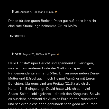
Kurt
August 22, 2009 at 4:15 p.m.
#
Danke für den guten Bericht. Passt gut auf, dass ihr nicht
eine rote Staublunge bekommt. Gruss MaPa
ANTWORTEN
Horst
August 23, 2009 at 8:25 p.m.
#
Hallo Christa!Super Bericht und spannend zu verfolgen,
was sich am anderen Ende der Welt so abspielt. Eure
Fangemeinde wir immer größer. Ich versorge neben Deiner
Mutter und Bärbel auch noch Helmut Aumüller mit Euren
Berichten. Übrigens sind am Freitag (21.8.) gleich die
Karten 1 – 5 eingelangt. David hatte wirklich sehr viel
Spass. Seine Lieblingskarte – die mit den Kängurus. So wie
es aussieht, sammenl die Aussies Eure Karten zusammen
und schicken diese dann gebündelt nach good old europe.
Liebe Grüße,Horst + Familie