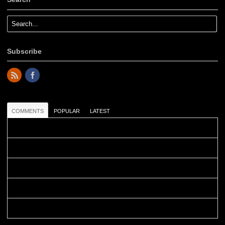
Subscribe
COMMENTS
POPULAR
LATEST
Colours: Danke! Heute ist der richtige Tag um die Urlaubser...
Blüemli: Schöni HP! Gruess vo näbedranne :-)...
Colours: Hallo Belinda, danke :-)! Eigentlich ist das hier ...
Belinda: Schöner post:)...
Colours: Danke :-) die reiche UW Welt tut auch ein übriges...