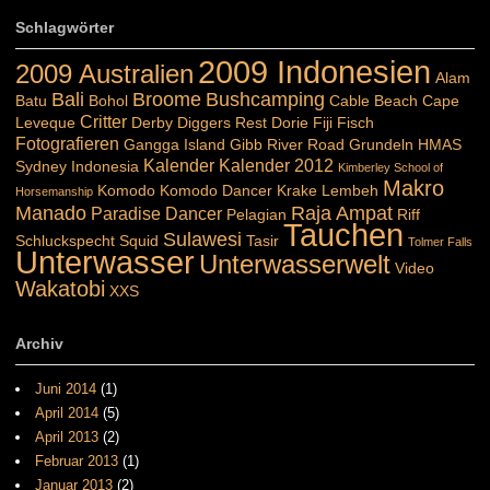
Schlagwörter
2009 Indonesien
2009 Australien
Alam
Bali
Broome
Bushcamping
Batu
Bohol
Cable Beach
Cape
Critter
Leveque
Derby
Diggers Rest
Dorie
Fiji
Fisch
Fotografieren
Gangga Island
Gibb River Road
Grundeln
HMAS
Kalender
Kalender 2012
Sydney
Indonesia
Kimberley School of
Makro
Komodo
Komodo Dancer
Krake
Lembeh
Horsemanship
Manado
Raja Ampat
Paradise Dancer
Pelagian
Riff
Tauchen
Sulawesi
Schluckspecht
Squid
Tasir
Tolmer Falls
Unterwasser
Unterwasserwelt
Video
Wakatobi
XXS
Archiv
Juni 2014
(1)
April 2014
(5)
April 2013
(2)
Februar 2013
(1)
Januar 2013
(2)