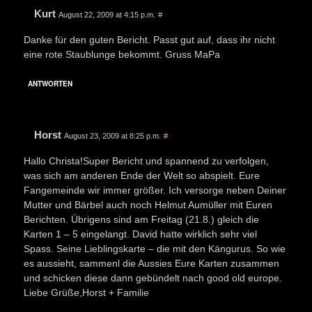
Kurt
August 22, 2009 at 4:15 p.m.
#
Danke für den guten Bericht. Passt gut auf, dass ihr nicht
eine rote Staublunge bekommt. Gruss MaPa
ANTWORTEN
Horst
August 23, 2009 at 8:25 p.m.
#
Hallo Christa!Super Bericht und spannend zu verfolgen,
was sich am anderen Ende der Welt so abspielt. Eure
Fangemeinde wir immer größer. Ich versorge neben Deiner
Mutter und Bärbel auch noch Helmut Aumüller mit Euren
Berichten. Übrigens sind am Freitag (21.8.) gleich die
Karten 1 – 5 eingelangt. David hatte wirklich sehr viel
Spass. Seine Lieblingskarte – die mit den Kängurus. So wie
es aussieht, sammenl die Aussies Eure Karten zusammen
und schicken diese dann gebündelt nach good old europe.
Liebe Grüße,Horst + Familie