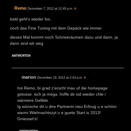
Remo
Dezember 7, 2012 at 12:45 p.m.
#
bald geht’s wieder los..
noch das Fine Tuning mit dem Gepäck wie immer
dieses Mal kommt noch Schneeräumen dazu und dann, ja
dann sind wir weg
ANTWORTEN
marion
Dezember 19, 2012 at 2:43 p.m.
#
hoi Remo, bi grad z’erscht mau uf die homepage
gstosse. isch ja mega. hoffe dir sid wieder chle i
wärmere Gefilde.
Ig wünsche dir u dire Partnerin vieu Erfoug u e schöni
warmi Wiehnachtszyt u e guete Start is 2013!
Gniesset’s!