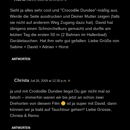
Sieht ja alles sehr cool und "Crocodile Dundee"-mäßig aus.
Werde die Seite ausdrucken und Deiner Mutter zeigen (falls
sie nicht auf anderem Weg Zugang dazu hat). David hat
übrigens einen Schnorchelkurs gemacht und durfte am
letzten Tag die ersten 50 m (2 Bahnen im Hallenbad)
Gerätetauchen. Hat ihm sehr gut gefallen. Liebe Grüße von
Sabine + David + Adrian + Horst
ANTWORTEN
Christa
Juli 26, 2009 at 12:30 p.m.
#
ja und mit Crododile Dundee liegst Du gar nicht mal so
falsch – immerhin waren wir bis jetzt an schon zwei
Drehorten von diesem Film
ist ja super mit David, dann
können wir ja bald auf Tauchtour gehen!! Liebe Grüsse,
Christa & Remo
ANTWORTEN