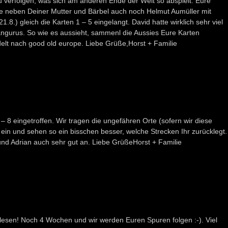
u verfolgen, was sich am anderen Ende der Welt so abspielt. Eure
e neben Deiner Mutter und Bärbel auch noch Helmut Aumüller mit
.8.) gleich die Karten 1 – 5 eingelangt. David hatte wirklich sehr viel
ängurus. So wie es aussieht, sammenl die Aussies Eure Karten
t nach good old europe. Liebe Grüße,Horst + Familie
 – 8 eingetroffen. Wir tragen die ungefähren Orte (sofern wir diese
ein und sehen so ein bisschen besser, welche Strecken Ihr zurücklegt.
nd Adrian auch sehr gut an. Liebe GrüßeHorst + Familie
 lesen! Noch 4 Wochen und wir werden Euren Spuren folgen :-). Viel