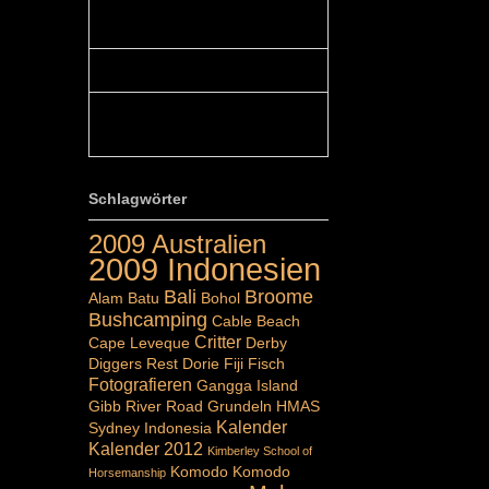
Colours: Hallo Belinda, danke :-)!
Eigentlich ist das hier ...
Belinda: Schöner post:)...
Colours: Danke :-) die reiche UW
Welt tut auch ein übriges...
Schlagwörter
2009 Australien
2009 Indonesien
Bali
Broome
Alam Batu
Bohol
Bushcamping
Cable Beach
Critter
Cape Leveque
Derby
Diggers Rest
Dorie
Fiji
Fisch
Fotografieren
Gangga Island
Gibb River Road
Grundeln
HMAS
Kalender
Sydney
Indonesia
Kalender 2012
Kimberley School of
Komodo
Komodo
Horsemanship