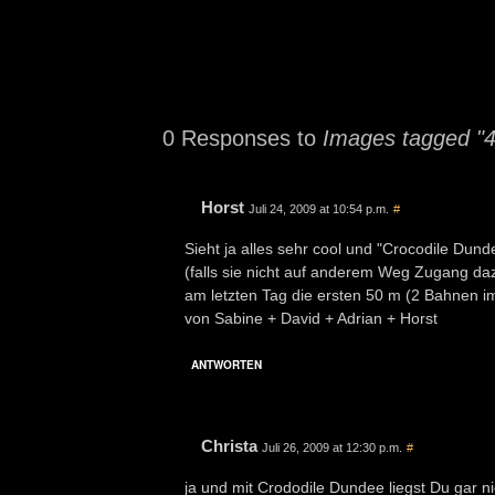
0 Responses to
Images tagged "
Horst
Juli 24, 2009 at 10:54 p.m.
#
Sieht ja alles sehr cool und "Crocodile Du
(falls sie nicht auf anderem Weg Zugang da
am letzten Tag die ersten 50 m (2 Bahnen i
von Sabine + David + Adrian + Horst
ANTWORTEN
Christa
Juli 26, 2009 at 12:30 p.m.
#
ja und mit Crododile Dundee liegst Du gar ni