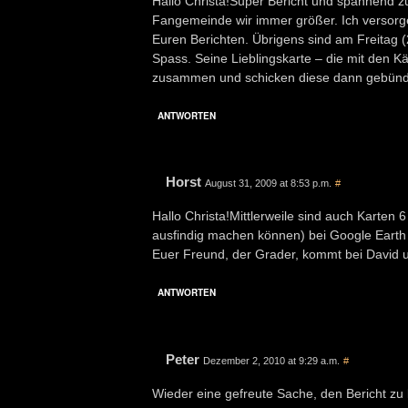
Hallo Christa!Super Bericht und spannend z
Fangemeinde wir immer größer. Ich versorg
Euren Berichten. Übrigens sind am Freitag (21
Spass. Seine Lieblingskarte – die mit den K
zusammen und schicken diese dann gebündel
ANTWORTEN
Horst
August 31, 2009 at 8:53 p.m.
#
Hallo Christa!Mittlerweile sind auch Karten 6
ausfindig machen können) bei Google Earth 
Euer Freund, der Grader, kommt bei David u
ANTWORTEN
Peter
Dezember 2, 2010 at 9:29 a.m.
#
Wieder eine gefreute Sache, den Bericht zu