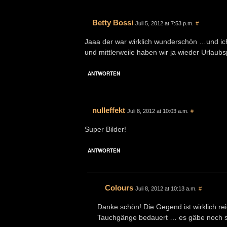
Betty Bossi
Juli 5, 2012 at 7:53 p.m.
#
Jaaa der war wirklich wunderschön …und ic
und mittlerweile haben wir ja wieder Urlaubs
ANTWORTEN
nulleffekt
Juli 8, 2012 at 10:03 a.m.
#
Super Bilder!
ANTWORTEN
Colours
Juli 8, 2012 at 10:13 a.m.
#
Danke schön! Die Gegend ist wirklich r
Tauchgänge bedauert … es gäbe noch s