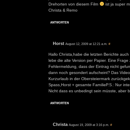
Drehorten von diesem Film
ist ja super 
Christa & Remo
ANTWORTEN
Horst
August 12, 2009 at 12:21 a.m.
#
Hallo Christa,habe die letzten Berichte auc
lebe die alte Version per Papier. Eine Frage
Fehlermeldung, dass der Eintrag nicht gefun
dann noch gesondert aufscheint? Das Video 
Kurzurlaub in der Obersteiermark zurückge
Spass,Horst + gesamte FamilieP.S.: Nur inte
Nicht dass es unbedingt sein müsste, aber b
ANTWORTEN
Christa
August 19, 2009 at 3:16 p.m.
#