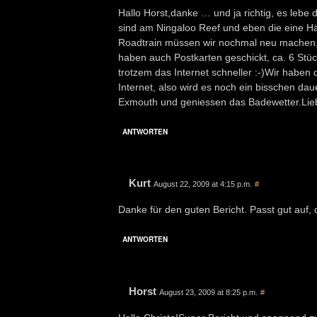
Hallo Horst,danke … und ja richtig, es lebe
sind am Ningaloo Reef und eben die eine Häl
Roadtrain müssen wir nochmal neu machen, da
haben auch Postkarten geschickt, ca. 6 Stück 
trotzem das Internet schneller :-)Wir habe
Internet, also wird es noch ein bisschen da
Exmouth und geniessen das Badewetter.Lie
ANTWORTEN
Kurt
August 22, 2009 at 4:15 p.m.
#
Danke für den guten Bericht. Passt gut auf
ANTWORTEN
Horst
August 23, 2009 at 8:25 p.m.
#