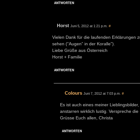
ANTWORTEN
Horst
Juni 5, 2012 at 1:21 p.m.
#
Vielen Dank für die laufenden Erklärungen z
sehen (“Augen” in der Koralle”).
Liebe Grüße aus Österreich
Horst + Familie
ANTWORTEN
Colours
Juni 7, 2012 at 7:03 p.m.
#
Es ist auch eines meiner Lieblingsbilder
anstarren wirklich lustig. Verspreche d
Grüsse Euch allen, Christa
ANTWORTEN