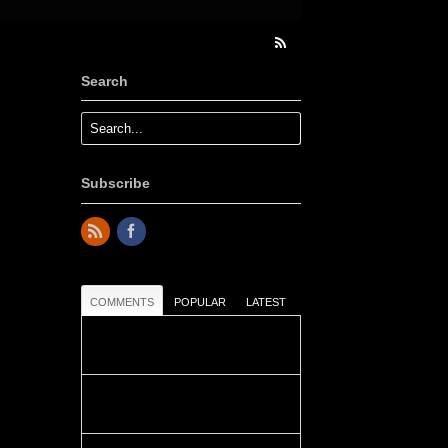
Search
Subscribe
COMMENTS
POPULAR
LATEST
Colours: Danke! Heute ist der
richtige Tag um die Urlaubser...
Blüemli: Schöni HP! Gruess vo
näbedranne :-)...