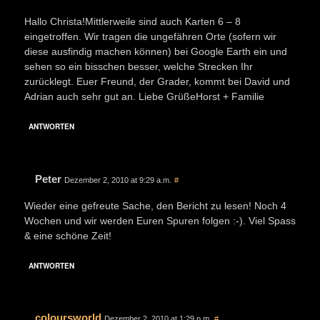
Hallo Christa!Mittlerweile sind auch Karten 6 – 8
eingetroffen. Wir tragen die ungefähren Orte (sofern wir
diese ausfindig machen können) bei Google Earth ein und
sehen so ein bisschen besser, welche Strecken Ihr
zurücklegt. Euer Freund, der Grader, kommt bei David und
Adrian auch sehr gut an. Liebe GrüßeHorst + Familie
ANTWORTEN
Peter
Dezember 2, 2010 at 9:29 a.m.
#
Wieder eine gefreute Sache, den Bericht zu lesen! Noch 4
Wochen und wir werden Euren Spuren folgen :-). Viel Spass
& eine schöne Zeit!
ANTWORTEN
coloursworld
Dezember 2, 2010 at 1:29 p.m.
#