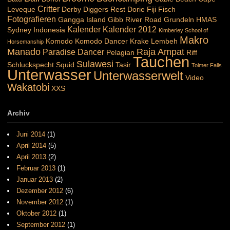
Critter
Leveque
Derby
Diggers Rest
Dorie
Fiji
Fisch
Fotografieren
Gangga Island
Gibb River Road
Grundeln
HMAS
Kalender
Kalender 2012
Sydney
Indonesia
Kimberley School of
Makro
Komodo
Komodo Dancer
Krake
Lembeh
Horsemanship
Manado
Raja Ampat
Paradise Dancer
Pelagian
Riff
Tauchen
Sulawesi
Schluckspecht
Squid
Tasir
Tolmer Falls
Unterwasser
Unterwasserwelt
Video
Wakatobi
XXS
Archiv
Juni 2014
(1)
April 2014
(5)
April 2013
(2)
Februar 2013
(1)
Januar 2013
(2)
Dezember 2012
(6)
November 2012
(1)
Oktober 2012
(1)
September 2012
(1)