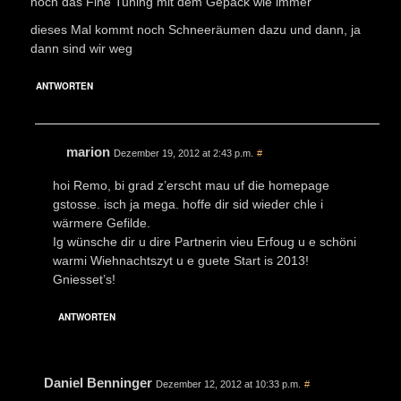
noch das Fine Tuning mit dem Gepäck wie immer
dieses Mal kommt noch Schneeräumen dazu und dann, ja
dann sind wir weg
ANTWORTEN
marion
Dezember 19, 2012 at 2:43 p.m.
#
hoi Remo, bi grad z’erscht mau uf die homepage
gstosse. isch ja mega. hoffe dir sid wieder chle i
wärmere Gefilde.
Ig wünsche dir u dire Partnerin vieu Erfoug u e schöni
warmi Wiehnachtszyt u e guete Start is 2013!
Gniesset’s!
ANTWORTEN
Daniel Benninger
Dezember 12, 2012 at 10:33 p.m.
#