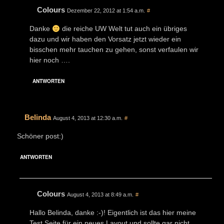
Colours
Dezember 22, 2012 at 1:54 a.m.
#
Danke
die reiche UW Welt tut auch ein übriges
dazu und wir haben den Vorsatz jetzt wieder ein
bisschen mehr tauchen zu gehen, sonst verfaulen wir
hier noch ….
ANTWORTEN
Belinda
August 4, 2013 at 12:30 a.m.
#
Schöner post:)
ANTWORTEN
Colours
August 4, 2013 at 8:49 a.m.
#
Hallo Belinda, danke :-)! Eigentlich ist das hier meine
Test Seite für ein neues Layout und sollte gar nicht