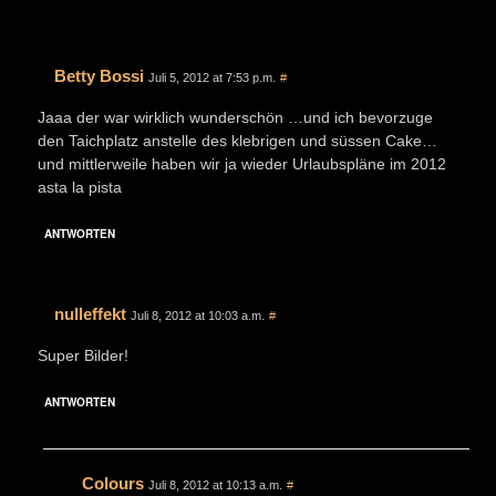
Betty Bossi
Juli 5, 2012 at 7:53 p.m.
#
Jaaa der war wirklich wunderschön …und ich bevorzuge
den Taichplatz anstelle des klebrigen und süssen Cake…
und mittlerweile haben wir ja wieder Urlaubspläne im 2012
asta la pista
ANTWORTEN
nulleffekt
Juli 8, 2012 at 10:03 a.m.
#
Super Bilder!
ANTWORTEN
Colours
Juli 8, 2012 at 10:13 a.m.
#