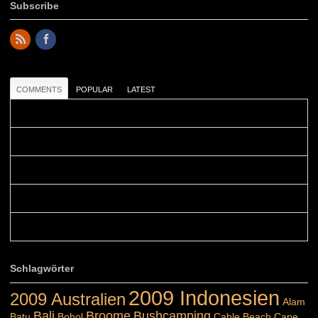
Subscribe
COMMENTS
POPULAR
LATEST
Colours: Danke! Heute ist der richtige Tag um die Urlaubser...
Blüemli: Schöni HP! Gruess vo näbedranne :-)...
Colours: Hallo Belinda, danke :-)! Eigentlich ist das hier ...
Belinda: Schöner post:)...
Colours: Danke :-) die reiche UW Welt tut auch ein übriges...
Schlagwörter
2009 Indonesien
2009 Australien
Alam
Bali
Broome
Bushcamping
Batu
Bohol
Cable Beach
Cape