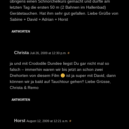
übrigens einen Schnorchelkurs gemacht und durfte am
letzten Tag die ersten 50 m (2 Bahnen im Hallenbad)
Gerätetauchen. Hat ihm sehr gut gefallen. Liebe Grüße von
Sabine + David + Adrian + Horst
ANTWORTEN
Christa
Juli 26, 2009 at 12:30 p.m.
#
ja und mit Crododile Dundee liegst Du gar nicht mal so
falsch – immerhin waren wir bis jetzt an schon zwei
Drehorten von diesem Film
ist ja super mit David, dann
können wir ja bald auf Tauchtour gehen!! Liebe Grüsse,
Christa & Remo
ANTWORTEN
Horst
August 12, 2009 at 12:21 a.m.
#