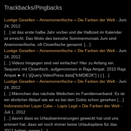
Trackbacks/Pingbacks
Lustige Gesellen – Annemonenfische « Die Farben der Welt
-
Juni
24, 2012
[…] ist das erste halbe Jahr vorbei und die Halbzeit im Kalender
ist erreicht. Das Motiv des beinahe Sommermonats Juni sind
Anemonenfische, oft Clownfische genannt. […]
Lustige Gesellen – Annemonenfische « Die Farben der Welt
-
Juni
24, 2012
[…] Videos hingegen sind viel einfacher! Hier zu Anfang ein
Sequenz mit Clownfisch, aufgenommen in Raja Ampat. 2010 Raja
Ampat ► if ( !jQuery.VideoPress.data["fcMDlE2K"] ) { […]
Lustige Gesellen – Annemonenfische « Die Farben der Welt
-
Juni
24, 2012
[…] Männchen das nächste Weibchen im Familienverband. Es ist
ein ähnlicher Ablauf wie wir es bei den Gobis schon gesehen […]
Indonesischer Layer Cake – Lapis Legit « Die Farben der Welt
-
Juli 1, 2012
[…] davon dass es Urlaubserinnerungen geweckt hat und uns
erinnert hat, dass wir noch immer keine Urlaubspläne für das
2012 haben, waren […]