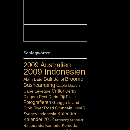
Colours: Hallo Belinda, danke :-)!
Eigentlich ist das hier ...
Belinda: Schöner post:)...
Colours: Danke :-) die reiche UW
Welt tut auch ein übriges...
Schlagwörter
2009 Australien
2009 Indonesien
Bali
Broome
Alam Batu
Bohol
Bushcamping
Cable Beach
Critter
Cape Leveque
Derby
Diggers Rest
Dorie
Fiji
Fisch
Fotografieren
Gangga Island
Gibb River Road
Grundeln
HMAS
Kalender
Sydney
Indonesia
Kalender 2012
Kimberley School of
Komodo
Komodo
Horsemanship