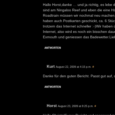
Hallo Horst,danke … und ja richtig, es lebe
sind am Ningaloo Reef und eben die eine Häl
Roadtrain müssen wir nochmal neu machen, da
haben auch Postkarten geschickt, ca. 6 Stück 
trotzem das Internet schneller :-)Wir habe
Internet, also wird es noch ein bisschen da
Exmouth und geniessen das Badewetter.Lie
ANTWORTEN
Kurt
August 22, 2009 at 4:15 p.m.
#
Danke für den guten Bericht. Passt gut auf
ANTWORTEN
Horst
August 23, 2009 at 8:25 p.m.
#