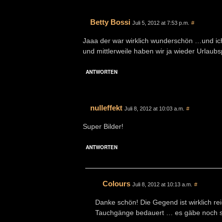
Betty Bossi
Juli 5, 2012 at 7:53 p.m.
#
Jaaa der war wirklich wunderschön …und ic
und mittlerweile haben wir ja wieder Urlaubs
ANTWORTEN
nulleffekt
Juli 8, 2012 at 10:03 a.m.
#
Super Bilder!
ANTWORTEN
Colours
Juli 8, 2012 at 10:13 a.m.
#
Danke schön! Die Gegend ist wirklich r
Tauchgänge bedauert … es gäbe noch s