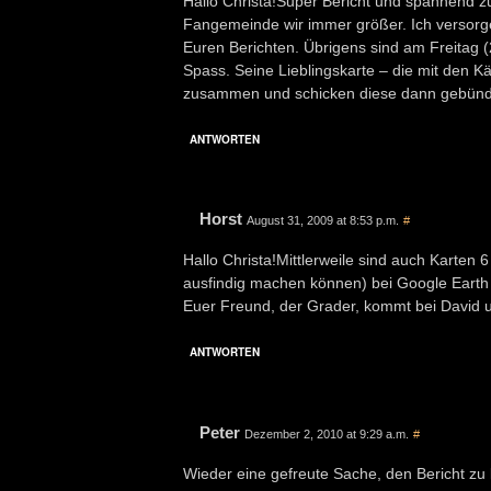
Hallo Christa!Super Bericht und spannend z
Fangemeinde wir immer größer. Ich versorg
Euren Berichten. Übrigens sind am Freitag (21
Spass. Seine Lieblingskarte – die mit den K
zusammen und schicken diese dann gebündel
ANTWORTEN
Horst
August 31, 2009 at 8:53 p.m.
#
Hallo Christa!Mittlerweile sind auch Karten 6
ausfindig machen können) bei Google Earth 
Euer Freund, der Grader, kommt bei David u
ANTWORTEN
Peter
Dezember 2, 2010 at 9:29 a.m.
#
Wieder eine gefreute Sache, den Bericht zu