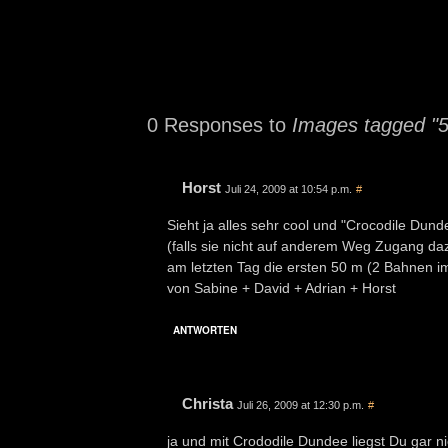
0 Responses to
Images tagged "
Horst
Juli 24, 2009 at 10:54 p.m.
#
Sieht ja alles sehr cool und "Crocodile Du
(falls sie nicht auf anderem Weg Zugang da
am letzten Tag die ersten 50 m (2 Bahnen i
von Sabine + David + Adrian + Horst
ANTWORTEN
Christa
Juli 26, 2009 at 12:30 p.m.
#
ja und mit Crododile Dundee liegst Du gar ni