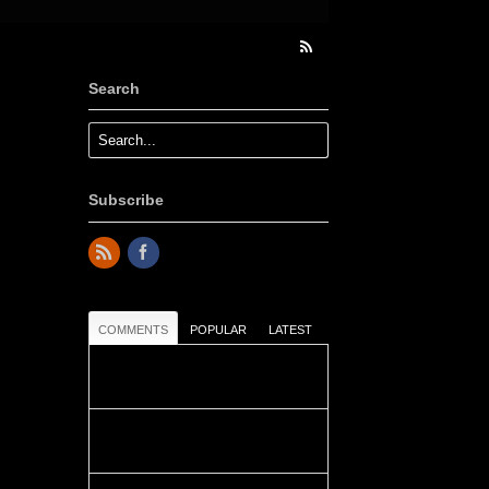
Search
Subscribe
COMMENTS
POPULAR
LATEST
Colours: Danke! Heute ist der
richtige Tag um die Urlaubser...
Blüemli: Schöni HP! Gruess vo
näbedranne :-)...