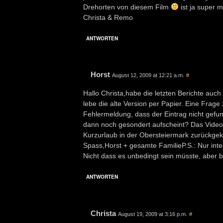
Drehorten von diesem Film
ist ja super 
Christa & Remo
ANTWORTEN
Horst
August 12, 2009 at 12:21 a.m.
#
Hallo Christa,habe die letzten Berichte auc
lebe die alte Version per Papier. Eine Frage
Fehlermeldung, dass der Eintrag nicht gefun
dann noch gesondert aufscheint? Das Video 
Kurzurlaub in der Obersteiermark zurückge
Spass,Horst + gesamte FamilieP.S.: Nur inte
Nicht dass es unbedingt sein müsste, aber b
ANTWORTEN
Christa
August 19, 2009 at 3:16 p.m.
#