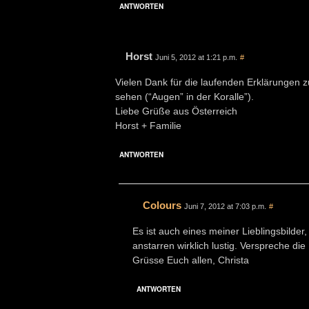
ANTWORTEN
Horst
Juni 5, 2012 at 1:21 p.m.
#
Vielen Dank für die laufenden Erklärungen z
sehen (“Augen” in der Koralle”).
Liebe Grüße aus Österreich
Horst + Familie
ANTWORTEN
Colours
Juni 7, 2012 at 7:03 p.m.
#
Es ist auch eines meiner Lieblingsbilder
anstarren wirklich lustig. Verspreche d
Grüsse Euch allen, Christa
ANTWORTEN