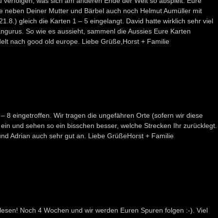
u verfolgen, was sich am anderen Ende der Welt so abspielt. Eure
e neben Deiner Mutter und Bärbel auch noch Helmut Aumüller mit
.8.) gleich die Karten 1 – 5 eingelangt. David hatte wirklich sehr viel
ängurus. So wie es aussieht, sammenl die Aussies Eure Karten
t nach good old europe. Liebe Grüße,Horst + Familie
 – 8 eingetroffen. Wir tragen die ungefähren Orte (sofern wir diese
ein und sehen so ein bisschen besser, welche Strecken Ihr zurücklegt.
nd Adrian auch sehr gut an. Liebe GrüßeHorst + Familie
 lesen! Noch 4 Wochen und wir werden Euren Spuren folgen :-). Viel