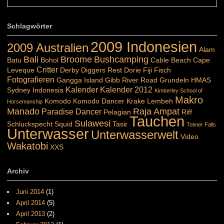
Schlagwörter
2009 Indonesien
2009 Australien
Alam
Bali
Broome
Bushcamping
Batu
Bohol
Cable Beach
Cape
Critter
Leveque
Derby
Diggers Rest
Dorie
Fiji
Fisch
Fotografieren
Gangga Island
Gibb River Road
Grundeln
HMAS
Kalender
Kalender 2012
Sydney
Indonesia
Kimberley School of
Makro
Komodo
Komodo Dancer
Krake
Lembeh
Horsemanship
Manado
Raja Ampat
Paradise Dancer
Pelagian
Riff
Tauchen
Sulawesi
Schluckspecht
Squid
Tasir
Tolmer Falls
Unterwasser
Unterwasserwelt
Video
Wakatobi
XXS
Archiv
Juni 2014
(1)
April 2014
(5)
April 2013
(2)