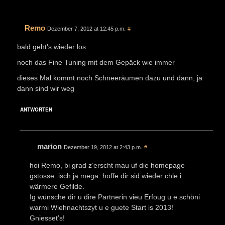
Remo
Dezember 7, 2012 at 12:45 p.m.
#
bald geht’s wieder los..
noch das Fine Tuning mit dem Gepäck wie immer
dieses Mal kommt noch Schneeräumen dazu und dann, ja
dann sind wir weg
ANTWORTEN
marion
Dezember 19, 2012 at 2:43 p.m.
#
hoi Remo, bi grad z’erscht mau uf die homepage
gstosse. isch ja mega. hoffe dir sid wieder chle i
wärmere Gefilde.
Ig wünsche dir u dire Partnerin vieu Erfoug u e schöni
warmi Wiehnachtszyt u e guete Start is 2013!
Gniesset’s!