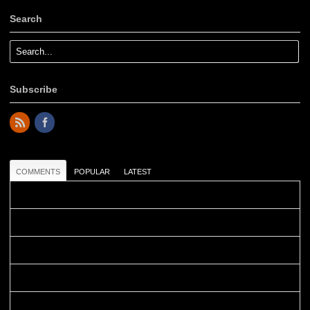
Search
Subscribe
COMMENTS
POPULAR
LATEST
Colours: Danke! Heute ist der richtige Tag um die Urlaubser...
Blüemli: Schöni HP! Gruess vo näbedranne :-)...
Colours: Hallo Belinda, danke :-)! Eigentlich ist das hier ...
Belinda: Schöner post:)...
Colours: Danke :-) die reiche UW Welt tut auch ein übriges...