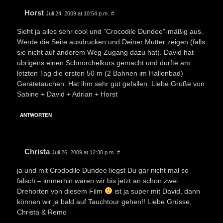
Horst
Juli 24, 2009 at 10:54 p.m.
#
Sieht ja alles sehr cool und "Crocodile Dundee"-mäßig aus.
Werde die Seite ausdrucken und Deiner Mutter zeigen (falls
sie nicht auf anderem Weg Zugang dazu hat). David hat
übrigens einen Schnorchelkurs gemacht und durfte am
letzten Tag die ersten 50 m (2 Bahnen im Hallenbad)
Gerätetauchen. Hat ihm sehr gut gefallen. Liebe Grüße von
Sabine + David + Adrian + Horst
ANTWORTEN
Christa
Juli 26, 2009 at 12:30 p.m.
#
ja und mit Crododile Dundee liegst Du gar nicht mal so
falsch – immerhin waren wir bis jetzt an schon zwei
Drehorten von diesem Film
ist ja super mit David, dann
können wir ja bald auf Tauchtour gehen!! Liebe Grüsse,
Christa & Remo