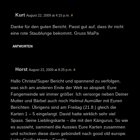
Kurt
August 22, 2009 at 4:15 p.m.
#
Danke für den guten Bericht. Passt gut auf, dass ihr nicht
eine rote Staublunge bekommt. Gruss MaPa
ANTWORTEN
Horst
August 23, 2009 at 8:25 p.m.
#
Hallo Christa!Super Bericht und spannend zu verfolgen,
was sich am anderen Ende der Welt so abspielt. Eure
Fangemeinde wir immer größer. Ich versorge neben Deiner
Mutter und Bärbel auch noch Helmut Aumüller mit Euren
Berichten. Übrigens sind am Freitag (21.8.) gleich die
Karten 1 – 5 eingelangt. David hatte wirklich sehr viel
Spass. Seine Lieblingskarte – die mit den Kängurus. So wie
es aussieht, sammenl die Aussies Eure Karten zusammen
und schicken diese dann gebündelt nach good old europe.
Liebe Grüße,Horst + Familie