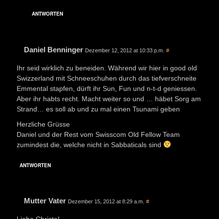
ANTWORTEN
Daniel Benninger
Dezember 12, 2012 at 10:33 p.m.
#
Ihr seid wirklich zu beneiden. Während wir hier in good old
Swizzerland mit Schneeschuhen durch das tiefverschneite
Emmental stapfen, dürft ihr Sun, Fun und n-t-d geniessen.
Aber ihr habts recht. Macht weiter so und … häbet Sorg am
Strand… es soll ab und zu mal einen Tsunami geben
Herzliche Grüsse
Daniel und der Rest vom Swisscom Old Fellow Team
zumindest die, welche nicht in Sabbaticals sind
ANTWORTEN
Mutter Vater
Dezember 15, 2012 at 8:29 a.m.
#
Liebe Christa!