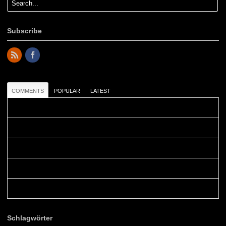
Subscribe
COMMENTS
POPULAR
LATEST
Colours: Danke! Heute ist der richtige Tag um die Urlaubser...
Blüemli: Schöni HP! Gruess vo näbedranne :-)...
Colours: Hallo Belinda, danke :-)! Eigentlich ist das hier ...
Belinda: Schöner post:)...
Colours: Danke :-) die reiche UW Welt tut auch ein übriges...
Schlagwörter