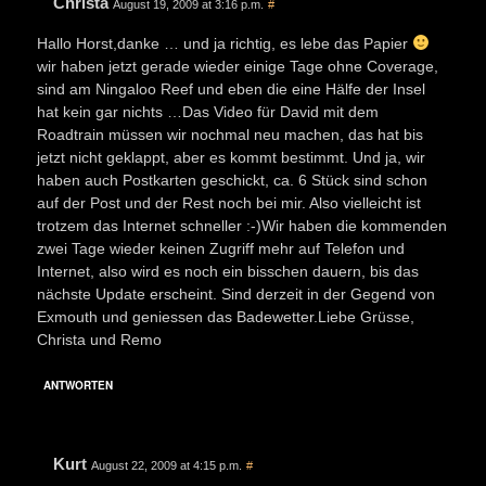
Christa
August 19, 2009 at 3:16 p.m.
#
Hallo Horst,danke … und ja richtig, es lebe das Papier
wir haben jetzt gerade wieder einige Tage ohne Coverage,
sind am Ningaloo Reef und eben die eine Hälfe der Insel
hat kein gar nichts …Das Video für David mit dem
Roadtrain müssen wir nochmal neu machen, das hat bis
jetzt nicht geklappt, aber es kommt bestimmt. Und ja, wir
haben auch Postkarten geschickt, ca. 6 Stück sind schon
auf der Post und der Rest noch bei mir. Also vielleicht ist
trotzem das Internet schneller :-)Wir haben die kommenden
zwei Tage wieder keinen Zugriff mehr auf Telefon und
Internet, also wird es noch ein bisschen dauern, bis das
nächste Update erscheint. Sind derzeit in der Gegend von
Exmouth und geniessen das Badewetter.Liebe Grüsse,
Christa und Remo
ANTWORTEN
Kurt
August 22, 2009 at 4:15 p.m.
#