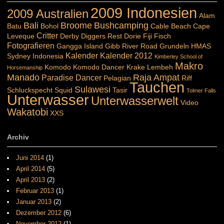
2009 Indonesien
2009 Australien
Alam
Bali
Broome
Bushcamping
Batu
Bohol
Cable Beach
Cape
Critter
Leveque
Derby
Diggers Rest
Dorie
Fiji
Fisch
Fotografieren
Gangga Island
Gibb River Road
Grundeln
HMAS
Kalender
Kalender 2012
Sydney
Indonesia
Kimberley School of
Makro
Komodo
Komodo Dancer
Krake
Lembeh
Horsemanship
Manado
Raja Ampat
Paradise Dancer
Pelagian
Riff
Tauchen
Sulawesi
Schluckspecht
Squid
Tasir
Tolmer Falls
Unterwasser
Unterwasserwelt
Video
Wakatobi
XXS
Archiv
Juni 2014
(1)
April 2014
(5)
April 2013
(2)
Februar 2013
(1)
Januar 2013
(2)
Dezember 2012
(6)
November 2012
(1)