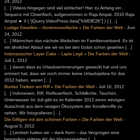
24, 2012
[…] Videos hingegen sind viel einfacher! Hier zu Anfang ein
Sequenz mit Clownfisch, aufgenommen in Raja Ampat. 2010 Raja
Ampat ► if ( !jQuery.VideoPress.data["fcMDlE2K"] ) { […]
Lustige Gesellen – Annemonenfische « Die Farben der Welt
-
Juni
24, 2012
[…] Männchen das nächste Weibchen im Familienverband. Es ist
ein ähnlicher Ablauf wie wir es bei den Gobis schon gesehen […]
Indonesischer Layer Cake – Lapis Legit « Die Farben der Welt
-
Juli 1, 2012
[…] davon dass es Urlaubserinnerungen geweckt hat und uns
erinnert hat, dass wir noch immer keine Urlaubspläne für das
2012 haben, waren […]
Buntes Treiben am Riff « Die Farben der Welt
-
Juli 16, 2012
[…] Indonesien, Riff, Rotfeuerfisch, Schildkröte, Tauchen,
Unterwasser Im Juli gibt es im Kalender 2012 einen winzigen
Ausschnitt aus dem riesigen Ökosystem der Korallenriffe zu
sehen. Wir fotografieren […]
Die Giftigen mit den schönen Farben « Die Farben der Welt
-
August 5, 2012
[…] Lembeh hatten wir – dank Kerri – das Vergnügen eine
besonders seltene Art der blaugeringelten […]