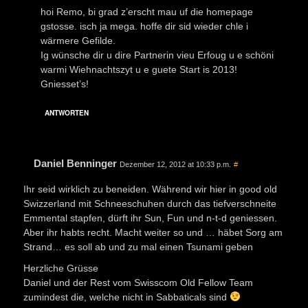
hoi Remo, bi grad z’erscht mau uf die homepage
gstosse. isch ja mega. hoffe dir sid wieder chle i
wärmere Gefilde.
Ig wünsche dir u dire Partnerin vieu Erfoug u e schöni
warmi Wiehnachtszyt u e guete Start is 2013!
Gniesset’s!
ANTWORTEN
Daniel Benninger
Dezember 12, 2012 at 10:33 p.m.
#
Ihr seid wirklich zu beneiden. Während wir hier in good old
Swizzerland mit Schneeschuhen durch das tiefverschneite
Emmental stapfen, dürft ihr Sun, Fun und n-t-d geniessen.
Aber ihr habts recht. Macht weiter so und … häbet Sorg am
Strand… es soll ab und zu mal einen Tsunami geben
Herzliche Grüsse
Daniel und der Rest vom Swisscom Old Fellow Team
zumindest die, welche nicht in Sabbaticals sind