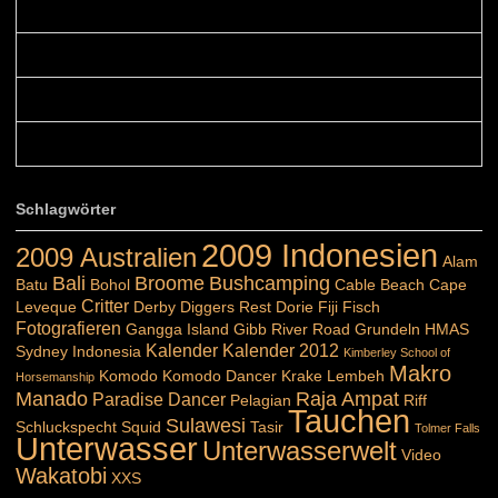
Blüemli: Schöni HP! Gruess vo näbedranne :-)...
Colours: Hallo Belinda, danke :-)! Eigentlich ist das hier ...
Belinda: Schöner post:)...
Colours: Danke :-) die reiche UW Welt tut auch ein übriges...
Schlagwörter
2009 Indonesien
2009 Australien
Alam
Bali
Broome
Bushcamping
Batu
Bohol
Cable Beach
Cape
Critter
Leveque
Derby
Diggers Rest
Dorie
Fiji
Fisch
Fotografieren
Gangga Island
Gibb River Road
Grundeln
HMAS
Kalender
Kalender 2012
Sydney
Indonesia
Kimberley School of
Makro
Komodo
Komodo Dancer
Krake
Lembeh
Horsemanship
Manado
Raja Ampat
Paradise Dancer
Pelagian
Riff
Tauchen
Sulawesi
Schluckspecht
Squid
Tasir
Tolmer Falls
Unterwasser
Unterwasserwelt
Video
Wakatobi
XXS