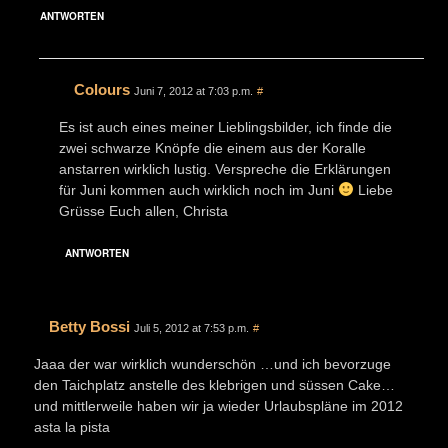
ANTWORTEN
Colours
Juni 7, 2012 at 7:03 p.m.
#
Es ist auch eines meiner Lieblingsbilder, ich finde die
zwei schwarze Knöpfe die einem aus der Koralle
anstarren wirklich lustig. Verspreche die Erklärungen
für Juni kommen auch wirklich noch im Juni
Liebe
Grüsse Euch allen, Christa
ANTWORTEN
Betty Bossi
Juli 5, 2012 at 7:53 p.m.
#
Jaaa der war wirklich wunderschön …und ich bevorzuge
den Taichplatz anstelle des klebrigen und süssen Cake…
und mittlerweile haben wir ja wieder Urlaubspläne im 2012
asta la pista