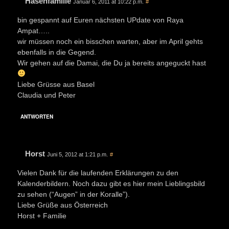
Hasenfamilie
Januar 6, 2011 at 10:22 p.m.
#
bin gespannt auf Euren nächsten UPdate von Raya
Ampat…..
wir müssen noch ein bisschen warten, aber im April gehts
ebenfalls in die Gegend.
Wir gehen auf die Damai, die Du ja bereits angeguckt hast
Liebe Grüsse aus Basel
Claudia und Peter
ANTWORTEN
Horst
Juni 5, 2012 at 1:21 p.m.
#
Vielen Dank für die laufenden Erklärungen zu den
Kalenderbildern. Noch dazu gibt es hier mein Lieblingsbild
zu sehen (“Augen” in der Koralle”).
Liebe Grüße aus Österreich
Horst + Familie