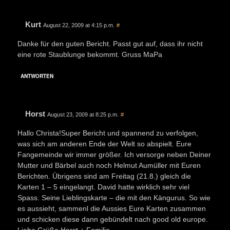
Kurt
August 22, 2009 at 4:15 p.m.
#
Danke für den guten Bericht. Passt gut auf, dass ihr nicht
eine rote Staublunge bekommt. Gruss MaPa
ANTWORTEN
Horst
August 23, 2009 at 8:25 p.m.
#
Hallo Christa!Super Bericht und spannend zu verfolgen,
was sich am anderen Ende der Welt so abspielt. Eure
Fangemeinde wir immer größer. Ich versorge neben Deiner
Mutter und Bärbel auch noch Helmut Aumüller mit Euren
Berichten. Übrigens sind am Freitag (21.8.) gleich die
Karten 1 – 5 eingelangt. David hatte wirklich sehr viel
Spass. Seine Lieblingskarte – die mit den Kängurus. So wie
es aussieht, sammenl die Aussies Eure Karten zusammen
und schicken diese dann gebündelt nach good old europe.
Liebe Grüße,Horst + Familie