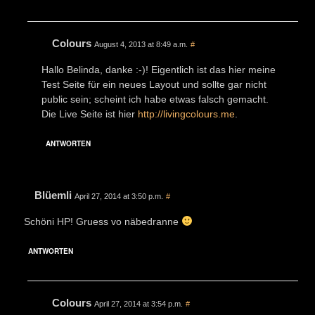
Colours
August 4, 2013 at 8:49 a.m.
#
Hallo Belinda, danke :-)! Eigentlich ist das hier meine
Test Seite für ein neues Layout und sollte gar nicht
public sein; scheint ich habe etwas falsch gemacht.
Die Live Seite ist hier
http://livingcolours.me
.
ANTWORTEN
Blüemli
April 27, 2014 at 3:50 p.m.
#
Schöni HP! Gruess vo näbedranne
ANTWORTEN
Colours
April 27, 2014 at 3:54 p.m.
#