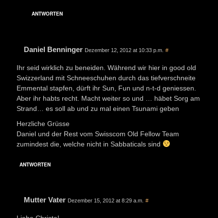
ANTWORTEN
Daniel Benninger
Dezember 12, 2012 at 10:33 p.m.
#
Ihr seid wirklich zu beneiden. Während wir hier in good old
Swizzerland mit Schneeschuhen durch das tiefverschneite
Emmental stapfen, dürft ihr Sun, Fun und n-t-d geniessen.
Aber ihr habts recht. Macht weiter so und … häbet Sorg am
Strand… es soll ab und zu mal einen Tsunami geben
Herzliche Grüsse
Daniel und der Rest vom Swisscom Old Fellow Team
zumindest die, welche nicht in Sabbaticals sind
ANTWORTEN
Mutter Vater
Dezember 15, 2012 at 8:29 a.m.
#
Liebe Christa!