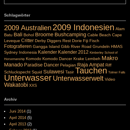
Schlagwörter
2009 Indonesien
2009 Australien
Alam
Bali
Broome
Bushcamping
Batu
Bohol
Cable Beach
Cape
Critter
Leveque
Derby
Diggers Rest
Dorie
Fiji
Fisch
Fotografieren
Gangga Island
Gibb River Road
Grundeln
HMAS
Kalender
Kalender 2012
Sydney
Indonesia
Kimberley School of
Makro
Komodo
Komodo Dancer
Krake
Lembeh
Horsemanship
Manado
Raja Ampat
Paradise Dancer
Pelagian
Riff
Tauchen
Sulawesi
Schluckspecht
Squid
Tasir
Tolmer Falls
Unterwasser
Unterwasserwelt
Video
Wakatobi
XXS
Archiv
Juni 2014
(1)
April 2014
(5)
April 2013
(2)