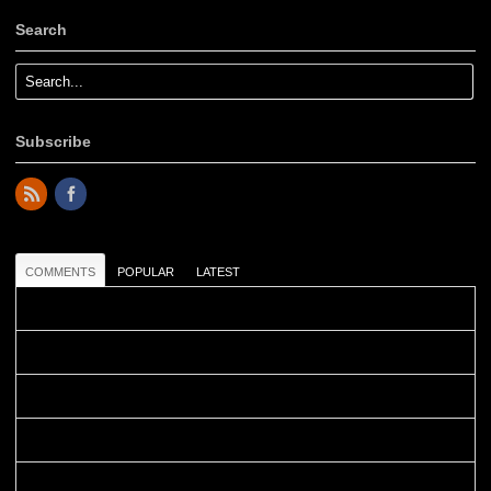
Search
Subscribe
COMMENTS
POPULAR
LATEST
Colours: Danke! Heute ist der richtige Tag um die Urlaubser...
Blüemli: Schöni HP! Gruess vo näbedranne :-)...
Colours: Hallo Belinda, danke :-)! Eigentlich ist das hier ...
Belinda: Schöner post:)...
Colours: Danke :-) die reiche UW Welt tut auch ein übriges...