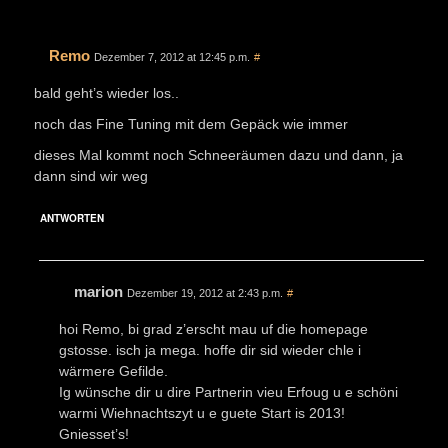
Remo
Dezember 7, 2012 at 12:45 p.m.
#
bald geht’s wieder los..
noch das Fine Tuning mit dem Gepäck wie immer
dieses Mal kommt noch Schneeräumen dazu und dann, ja
dann sind wir weg
ANTWORTEN
marion
Dezember 19, 2012 at 2:43 p.m.
#
hoi Remo, bi grad z’erscht mau uf die homepage
gstosse. isch ja mega. hoffe dir sid wieder chle i
wärmere Gefilde.
Ig wünsche dir u dire Partnerin vieu Erfoug u e schöni
warmi Wiehnachtszyt u e guete Start is 2013!
Gniesset’s!