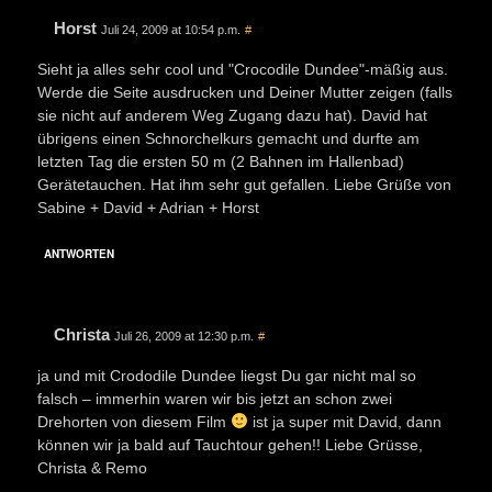
Horst
Juli 24, 2009 at 10:54 p.m.
#
Sieht ja alles sehr cool und "Crocodile Dundee"-mäßig aus.
Werde die Seite ausdrucken und Deiner Mutter zeigen (falls
sie nicht auf anderem Weg Zugang dazu hat). David hat
übrigens einen Schnorchelkurs gemacht und durfte am
letzten Tag die ersten 50 m (2 Bahnen im Hallenbad)
Gerätetauchen. Hat ihm sehr gut gefallen. Liebe Grüße von
Sabine + David + Adrian + Horst
ANTWORTEN
Christa
Juli 26, 2009 at 12:30 p.m.
#
ja und mit Crododile Dundee liegst Du gar nicht mal so
falsch – immerhin waren wir bis jetzt an schon zwei
Drehorten von diesem Film
ist ja super mit David, dann
können wir ja bald auf Tauchtour gehen!! Liebe Grüsse,
Christa & Remo