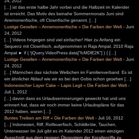
24, 2012
[…] ist das erste halbe Jahr vorbei und die Halbzeit im Kalender
ist erreicht. Das Motiv des beinahe Sommermonats Juni sind
Anemonenfische, oft Clownfische genannt. […]
Lustige Gesellen – Annemonenfische « Die Farben der Welt
-
Juni
24, 2012
[…] Videos hingegen sind viel einfacher! Hier zu Anfang ein
Sequenz mit Clownfisch, aufgenommen in Raja Ampat. 2010 Raja
Ampat ► if ( !jQuery.VideoPress.data["fcMDlE2K"] ) { […]
Lustige Gesellen – Annemonenfische « Die Farben der Welt
-
Juni
24, 2012
[…] Männchen das nächste Weibchen im Familienverband. Es ist
ein ähnlicher Ablauf wie wir es bei den Gobis schon gesehen […]
Indonesischer Layer Cake – Lapis Legit « Die Farben der Welt
-
Juli 1, 2012
[…] davon dass es Urlaubserinnerungen geweckt hat und uns
erinnert hat, dass wir noch immer keine Urlaubspläne für das
2012 haben, waren […]
Buntes Treiben am Riff « Die Farben der Welt
-
Juli 16, 2012
[…] Indonesien, Riff, Rotfeuerfisch, Schildkröte, Tauchen,
Unterwasser Im Juli gibt es im Kalender 2012 einen winzigen
Ausschnitt aus dem riesigen Ökosystem der Korallenriffe zu