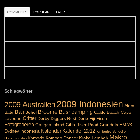
COMMENTS
POPULAR
LATEST
Colours: Danke! Heute ist der richtige Tag um die Urlaubser...
Blüemli: Schöni HP! Gruess vo näbedranne :-)...
Colours: Hallo Belinda, danke :-)! Eigentlich ist das hier ...
Belinda: Schöner post:)...
Colours: Danke :-) die reiche UW Welt tut auch ein übriges...
Schlagwörter
2009 Indonesien
2009 Australien
Alam
Bali
Broome
Bushcamping
Batu
Bohol
Cable Beach
Cape
Critter
Leveque
Derby
Diggers Rest
Dorie
Fiji
Fisch
Fotografieren
Gangga Island
Gibb River Road
Grundeln
HMAS
Kalender
Kalender 2012
Sydney
Indonesia
Kimberley School of
Makro
Komodo
Komodo Dancer
Krake
Lembeh
Horsemanship