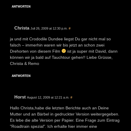
ANTWORTEN
Christa
Juli 26, 2009 at 12:30 p.m.
#
ja und mit Crododile Dundee liegst Du gar nicht mal so
falsch – immerhin waren wir bis jetzt an schon zwei
Drehorten von diesem Film
ist ja super mit David, dann
können wir ja bald auf Tauchtour gehen!! Liebe Grüsse,
Christa & Remo
ANTWORTEN
Horst
August 12, 2009 at 12:21 a.m.
#
Hallo Christa,habe die letzten Berichte auch an Deine
Mutter und an Bärbel in gedruckter Version weitergegeben.
Es lebe die alte Version per Papier. Eine Frage zum Eintrag
"Roadtrain spezial". Ich erhalte hier immer eine