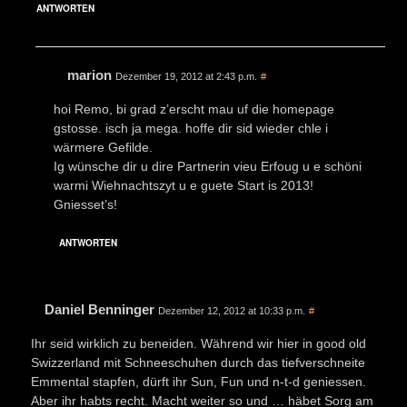
ANTWORTEN
marion
Dezember 19, 2012 at 2:43 p.m.
#
hoi Remo, bi grad z’erscht mau uf die homepage
gstosse. isch ja mega. hoffe dir sid wieder chle i
wärmere Gefilde.
Ig wünsche dir u dire Partnerin vieu Erfoug u e schöni
warmi Wiehnachtszyt u e guete Start is 2013!
Gniesset’s!
ANTWORTEN
Daniel Benninger
Dezember 12, 2012 at 10:33 p.m.
#
Ihr seid wirklich zu beneiden. Während wir hier in good old
Swizzerland mit Schneeschuhen durch das tiefverschneite
Emmental stapfen, dürft ihr Sun, Fun und n-t-d geniessen.
Aber ihr habts recht. Macht weiter so und … häbet Sorg am