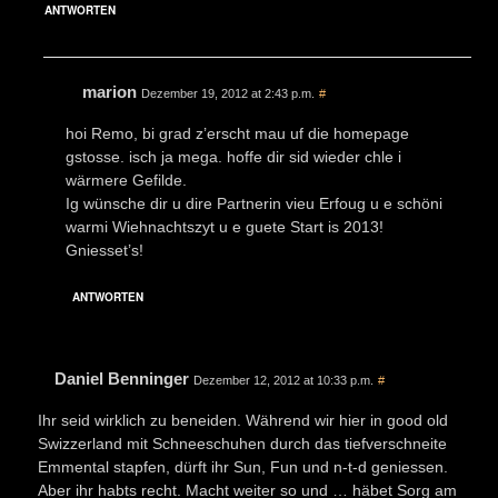
ANTWORTEN
marion
Dezember 19, 2012 at 2:43 p.m.
#
hoi Remo, bi grad z’erscht mau uf die homepage
gstosse. isch ja mega. hoffe dir sid wieder chle i
wärmere Gefilde.
Ig wünsche dir u dire Partnerin vieu Erfoug u e schöni
warmi Wiehnachtszyt u e guete Start is 2013!
Gniesset’s!
ANTWORTEN
Daniel Benninger
Dezember 12, 2012 at 10:33 p.m.
#
Ihr seid wirklich zu beneiden. Während wir hier in good old
Swizzerland mit Schneeschuhen durch das tiefverschneite
Emmental stapfen, dürft ihr Sun, Fun und n-t-d geniessen.
Aber ihr habts recht. Macht weiter so und … häbet Sorg am