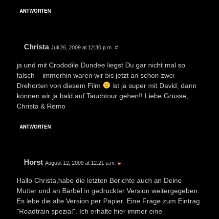
ANTWORTEN
Christa
Juli 26, 2009 at 12:30 p.m.
#
ja und mit Crododile Dundee liegst Du gar nicht mal so
falsch – immerhin waren wir bis jetzt an schon zwei
Drehorten von diesem Film
ist ja super mit David, dann
können wir ja bald auf Tauchtour gehen!! Liebe Grüsse,
Christa & Remo
ANTWORTEN
Horst
August 12, 2009 at 12:21 a.m.
#
Hallo Christa,habe die letzten Berichte auch an Deine
Mutter und an Bärbel in gedruckter Version weitergegeben.
Es lebe die alte Version per Papier. Eine Frage zum Eintrag
"Roadtrain spezial". Ich erhalte hier immer eine