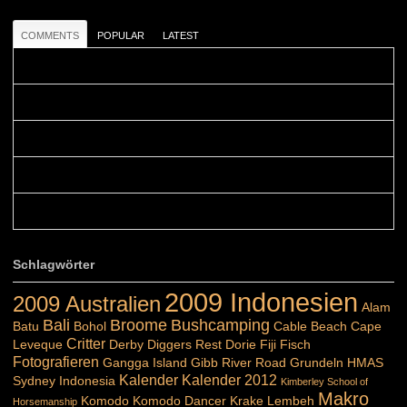
COMMENTS
POPULAR
LATEST
Colours: Danke! Heute ist der richtige Tag um die Urlaubser...
Blüemli: Schöni HP! Gruess vo näbedranne :-)...
Colours: Hallo Belinda, danke :-)! Eigentlich ist das hier ...
Belinda: Schöner post:)...
Colours: Danke :-) die reiche UW Welt tut auch ein übriges...
Schlagwörter
2009 Indonesien
2009 Australien
Alam
Bali
Broome
Bushcamping
Batu
Bohol
Cable Beach
Cape
Critter
Leveque
Derby
Diggers Rest
Dorie
Fiji
Fisch
Fotografieren
Gangga Island
Gibb River Road
Grundeln
HMAS
Kalender
Kalender 2012
Sydney
Indonesia
Kimberley School of
Makro
Komodo
Komodo Dancer
Krake
Lembeh
Horsemanship