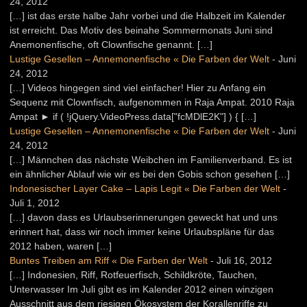
24, 2012
[…] ist das erste halbe Jahr vorbei und die Halbzeit im Kalender
ist erreicht. Das Motiv des beinahe Sommermonats Juni sind
Anemonenfische, oft Clownfische genannt. […]
Lustige Gesellen – Annemonenfische « Die Farben der Welt
-
Juni
24, 2012
[…] Videos hingegen sind viel einfacher! Hier zu Anfang ein
Sequenz mit Clownfisch, aufgenommen in Raja Ampat. 2010 Raja
Ampat ► if ( !jQuery.VideoPress.data["fcMDlE2K"] ) { […]
Lustige Gesellen – Annemonenfische « Die Farben der Welt
-
Juni
24, 2012
[…] Männchen das nächste Weibchen im Familienverband. Es ist
ein ähnlicher Ablauf wie wir es bei den Gobis schon gesehen […]
Indonesischer Layer Cake – Lapis Legit « Die Farben der Welt
-
Juli 1, 2012
[…] davon dass es Urlaubserinnerungen geweckt hat und uns
erinnert hat, dass wir noch immer keine Urlaubspläne für das
2012 haben, waren […]
Buntes Treiben am Riff « Die Farben der Welt
-
Juli 16, 2012
[…] Indonesien, Riff, Rotfeuerfisch, Schildkröte, Tauchen,
Unterwasser Im Juli gibt es im Kalender 2012 einen winzigen
Ausschnitt aus dem riesigen Ökosystem der Korallenriffe zu