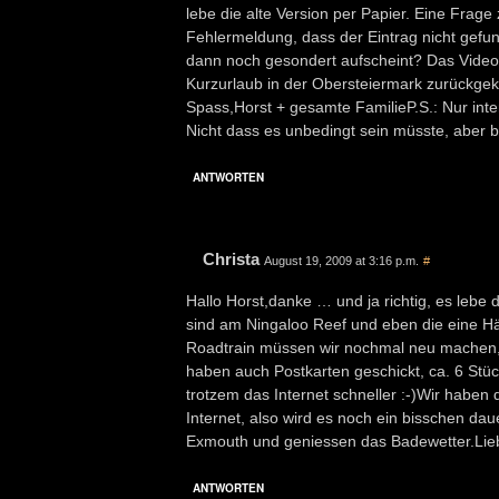
lebe die alte Version per Papier. Eine Frage
Fehlermeldung, dass der Eintrag nicht gefun
dann noch gesondert aufscheint? Das Video 
Kurzurlaub in der Obersteiermark zurückge
Spass,Horst + gesamte FamilieP.S.: Nur inte
Nicht dass es unbedingt sein müsste, aber b
ANTWORTEN
Christa
August 19, 2009 at 3:16 p.m.
#
Hallo Horst,danke … und ja richtig, es lebe
sind am Ningaloo Reef und eben die eine Häl
Roadtrain müssen wir nochmal neu machen, da
haben auch Postkarten geschickt, ca. 6 Stück 
trotzem das Internet schneller :-)Wir habe
Internet, also wird es noch ein bisschen da
Exmouth und geniessen das Badewetter.Lie
ANTWORTEN