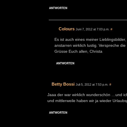
ANTWORTEN
Colours
Juni 7, 2012 at 7:03 p.m.
#
Es ist auch eines meiner Lieblingsbilder
anstarren wirklich lustig. Verspreche d
Grüsse Euch allen, Christa
ANTWORTEN
Betty Bossi
Juli 5, 2012 at 7:53 p.m.
#
Jaaa der war wirklich wunderschön …und ic
und mittlerweile haben wir ja wieder Urlaubs
ANTWORTEN