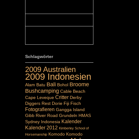
Colours: Hallo Belinda, danke :-)!
Eigentlich ist das hier ...
Belinda: Schöner post:)...
Colours: Danke :-) die reiche UW
Welt tut auch ein übriges...
Schlagwörter
2009 Australien
2009 Indonesien
Bali
Broome
Alam Batu
Bohol
Bushcamping
Cable Beach
Critter
Cape Leveque
Derby
Diggers Rest
Dorie
Fiji
Fisch
Fotografieren
Gangga Island
Gibb River Road
Grundeln
HMAS
Kalender
Sydney
Indonesia
Kalender 2012
Kimberley School of
Komodo
Komodo
Horsemanship