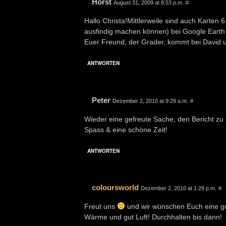
Horst
August 31, 2009 at 8:53 p.m.
#
Hallo Christa!Mittlerweile sind auch Karten 6
ausfindig machen können) bei Google Earth 
Euer Freund, der Grader, kommt bei David u
ANTWORTEN
Peter
Dezember 2, 2010 at 9:29 a.m.
#
Wieder eine gefreute Sache, den Bericht zu
Spass & eine schöne Zeit!
ANTWORTEN
coloursworld
Dezember 2, 2010 at 1:29 p.m.
#
Freut uns
und wir wünschen Euch eine gut
Wärme und gut Luft! Durchhalten bis dann!