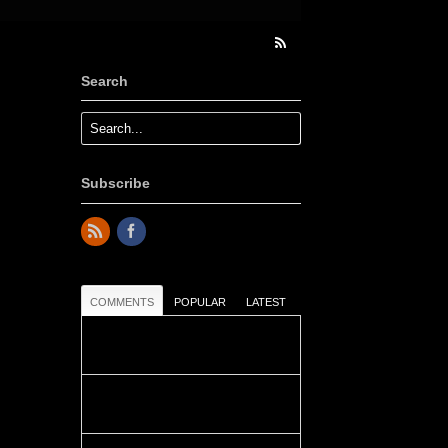
Search
Subscribe
COMMENTS
POPULAR
LATEST
Colours: Danke! Heute ist der
richtige Tag um die Urlaubser...
Blüemli: Schöni HP! Gruess vo
näbedranne :-)...