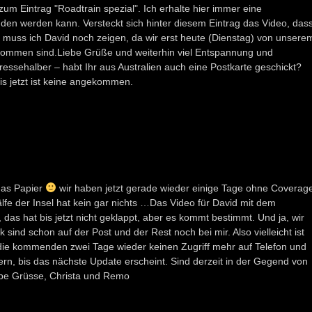
 zum Eintrag "Roadtrain spezial". Ich erhalte hier immer eine
den werden kann. Versteckt sich hinter diesem Eintrag das Video, das
muss ich David noch zeigen, da wir erst heute (Dienstag) von unsere
kommen sind.Liebe Grüße und weiterhin viel Entspannung und
ressehalber – habt Ihr aus Australien auch eine Postkarte geschickt?
is jetzt ist keine angekommen.
 das Papier
wir haben jetzt gerade wieder einige Tage ohne Coverag
fe der Insel hat kein gar nichts …Das Video für David mit dem
s hat bis jetzt nicht geklappt, aber es kommt bestimmt. Und ja, wir
sind schon auf der Post und der Rest noch bei mir. Also vielleicht ist
n die kommenden zwei Tage wieder keinen Zugriff mehr auf Telefon und
uern, bis das nächste Update erscheint. Sind derzeit in der Gegend von
be Grüsse, Christa und Remo