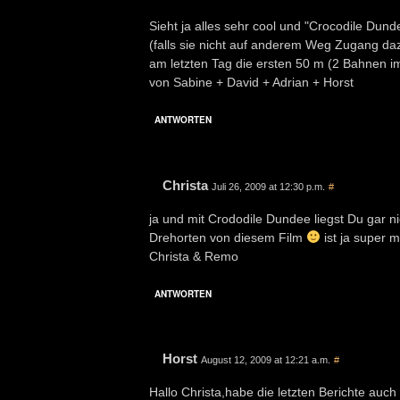
Sieht ja alles sehr cool und "Crocodile Du
(falls sie nicht auf anderem Weg Zugang da
am letzten Tag die ersten 50 m (2 Bahnen i
von Sabine + David + Adrian + Horst
ANTWORTEN
Christa
Juli 26, 2009 at 12:30 p.m.
#
ja und mit Crododile Dundee liegst Du gar ni
Drehorten von diesem Film
ist ja super 
Christa & Remo
ANTWORTEN
Horst
August 12, 2009 at 12:21 a.m.
#
Hallo Christa,habe die letzten Berichte auc