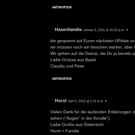
ANTWORTEN
Hasenfamilie
Januar 6, 2011 at 10:22 p.m.
#
bin gespannt auf Euren nächsten UPdate v
wir müssen noch ein bisschen warten, aber i
Wir gehen auf die Damai, die Du ja bereits
Liebe Grüsse aus Basel
Claudia und Peter
ANTWORTEN
Horst
Juni 5, 2012 at 1:21 p.m.
#
Vielen Dank für die laufenden Erklärungen z
sehen (“Augen” in der Koralle”).
Liebe Grüße aus Österreich
Horst + Familie