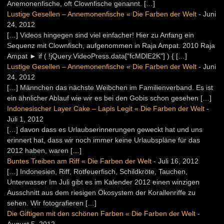
Anemonenfische, oft Clownfische genannt. […]
Lustige Gesellen – Annemonenfische « Die Farben der Welt
-
Juni
24, 2012
[…] Videos hingegen sind viel einfacher! Hier zu Anfang ein
Sequenz mit Clownfisch, aufgenommen in Raja Ampat. 2010 Raja
Ampat ► if ( !jQuery.VideoPress.data["fcMDlE2K"] ) { […]
Lustige Gesellen – Annemonenfische « Die Farben der Welt
-
Juni
24, 2012
[…] Männchen das nächste Weibchen im Familienverband. Es ist
ein ähnlicher Ablauf wie wir es bei den Gobis schon gesehen […]
Indonesischer Layer Cake – Lapis Legit « Die Farben der Welt
-
Juli 1, 2012
[…] davon dass es Urlaubserinnerungen geweckt hat und uns
erinnert hat, dass wir noch immer keine Urlaubspläne für das
2012 haben, waren […]
Buntes Treiben am Riff « Die Farben der Welt
-
Juli 16, 2012
[…] Indonesien, Riff, Rotfeuerfisch, Schildkröte, Tauchen,
Unterwasser Im Juli gibt es im Kalender 2012 einen winzigen
Ausschnitt aus dem riesigen Ökosystem der Korallenriffe zu
sehen. Wir fotografieren […]
Die Giftigen mit den schönen Farben « Die Farben der Welt
-
August 5, 2012