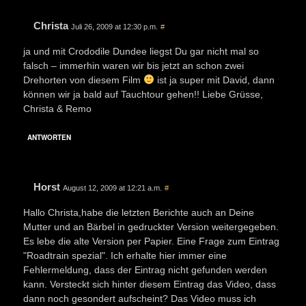
Christa
Juli 26, 2009 at 12:30 p.m.
#
ja und mit Crododile Dundee liegst Du gar nicht mal so
falsch – immerhin waren wir bis jetzt an schon zwei
Drehorten von diesem Film
ist ja super mit David, dann
können wir ja bald auf Tauchtour gehen!! Liebe Grüsse,
Christa & Remo
ANTWORTEN
Horst
August 12, 2009 at 12:21 a.m.
#
Hallo Christa,habe die letzten Berichte auch an Deine
Mutter und an Bärbel in gedruckter Version weitergegeben.
Es lebe die alte Version per Papier. Eine Frage zum Eintrag
"Roadtrain spezial". Ich erhalte hier immer eine
Fehlermeldung, dass der Eintrag nicht gefunden werden
kann. Versteckt sich hinter diesem Eintrag das Video, dass
dann noch gesondert aufscheint? Das Video muss ich