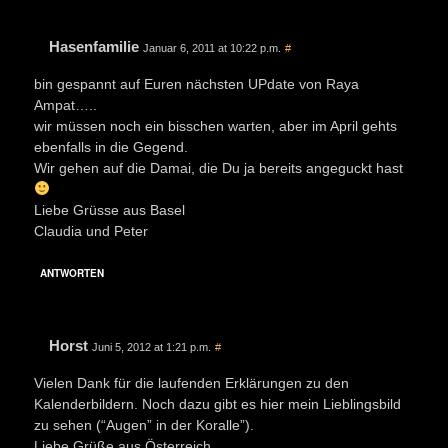
Hasenfamilie
Januar 6, 2011 at 10:22 p.m.
#
bin gespannt auf Euren nächsten UPdate von Raya
Ampat…..
wir müssen noch ein bisschen warten, aber im April gehts
ebenfalls in die Gegend.
Wir gehen auf die Damai, die Du ja bereits angeguckt hast
Liebe Grüsse aus Basel
Claudia und Peter
ANTWORTEN
Horst
Juni 5, 2012 at 1:21 p.m.
#
Vielen Dank für die laufenden Erklärungen zu den
Kalenderbildern. Noch dazu gibt es hier mein Lieblingsbild
zu sehen (“Augen” in der Koralle”).
Liebe Grüße aus Österreich