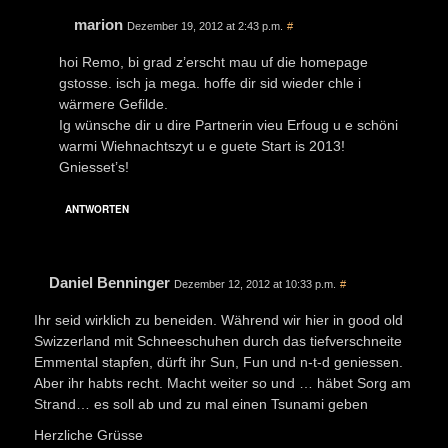
marion
Dezember 19, 2012 at 2:43 p.m.
#
hoi Remo, bi grad z’erscht mau uf die homepage
gstosse. isch ja mega. hoffe dir sid wieder chle i
wärmere Gefilde.
Ig wünsche dir u dire Partnerin vieu Erfoug u e schöni
warmi Wiehnachtszyt u e guete Start is 2013!
Gniesset’s!
ANTWORTEN
Daniel Benninger
Dezember 12, 2012 at 10:33 p.m.
#
Ihr seid wirklich zu beneiden. Während wir hier in good old
Swizzerland mit Schneeschuhen durch das tiefverschneite
Emmental stapfen, dürft ihr Sun, Fun und n-t-d geniessen.
Aber ihr habts recht. Macht weiter so und … häbet Sorg am
Strand… es soll ab und zu mal einen Tsunami geben
Herzliche Grüsse