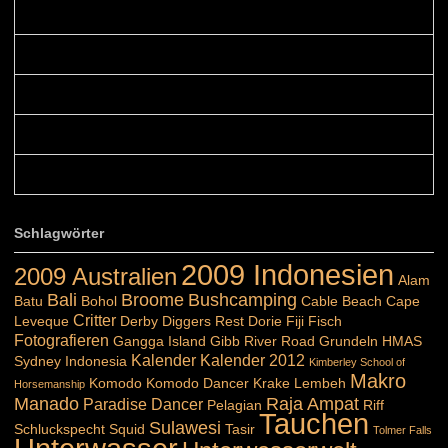
Colours: Danke! Heute ist der richtige Tag um die Urlaubser...
Blüemli: Schöni HP! Gruess vo näbedranne :-)...
Colours: Hallo Belinda, danke :-)! Eigentlich ist das hier ...
Belinda: Schöner post:)...
Colours: Danke :-) die reiche UW Welt tut auch ein übriges...
Schlagwörter
2009 Indonesien
2009 Australien
Alam
Bali
Broome
Bushcamping
Batu
Bohol
Cable Beach
Cape
Critter
Leveque
Derby
Diggers Rest
Dorie
Fiji
Fisch
Fotografieren
Gangga Island
Gibb River Road
Grundeln
HMAS
Kalender
Kalender 2012
Sydney
Indonesia
Kimberley School of
Makro
Komodo
Komodo Dancer
Krake
Lembeh
Horsemanship
Manado
Raja Ampat
Paradise Dancer
Pelagian
Riff
Tauchen
Sulawesi
Schluckspecht
Squid
Tasir
Tolmer Falls