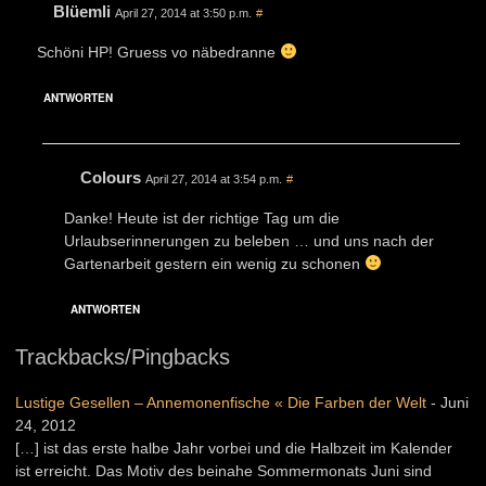
Blüemli
April 27, 2014 at 3:50 p.m.
#
Schöni HP! Gruess vo näbedranne
ANTWORTEN
Colours
April 27, 2014 at 3:54 p.m.
#
Danke! Heute ist der richtige Tag um die
Urlaubserinnerungen zu beleben … und uns nach der
Gartenarbeit gestern ein wenig zu schonen
ANTWORTEN
Trackbacks/Pingbacks
Lustige Gesellen – Annemonenfische « Die Farben der Welt
-
Juni
24, 2012
[…] ist das erste halbe Jahr vorbei und die Halbzeit im Kalender
ist erreicht. Das Motiv des beinahe Sommermonats Juni sind