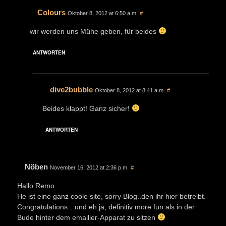
Colours
Oktober 8, 2012 at 6:50 a.m.
#
wir werden uns Mühe geben, für beides
ANTWORTEN
dive2bubble
Oktober 8, 2012 at 8:41 a.m.
#
Beides klappt! Ganz sicher!
ANTWORTEN
Nöben
November 16, 2012 at 2:36 p.m.
#
Hallo Remo
He ist eine ganz coole site, sorry Blog..den ihr hier betreibt.
Congratulations…und eh ja, definitiv more fun als in der
Bude hinter dem emailier-Apparat zu sitzen