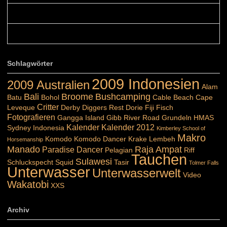
Belinda: Schöner post:)...
Colours: Danke :-) die reiche UW Welt tut auch ein übriges...
Schlagwörter
2009 Indonesien
2009 Australien
Alam
Bali
Broome
Bushcamping
Batu
Bohol
Cable Beach
Cape
Critter
Leveque
Derby
Diggers Rest
Dorie
Fiji
Fisch
Fotografieren
Gangga Island
Gibb River Road
Grundeln
HMAS
Kalender
Kalender 2012
Sydney
Indonesia
Kimberley School of
Makro
Komodo
Komodo Dancer
Krake
Lembeh
Horsemanship
Manado
Raja Ampat
Paradise Dancer
Pelagian
Riff
Tauchen
Sulawesi
Schluckspecht
Squid
Tasir
Tolmer Falls
Unterwasser
Unterwasserwelt
Video
Wakatobi
XXS
Archiv