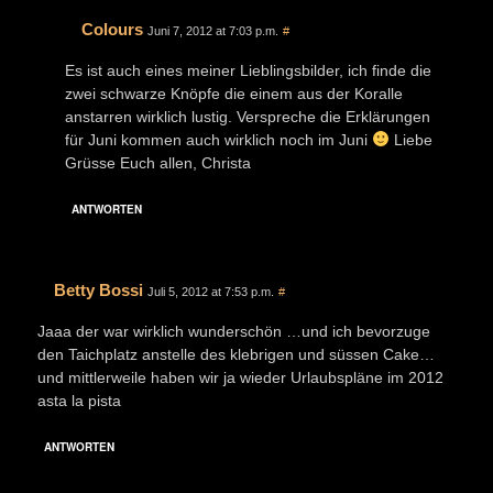
Colours
Juni 7, 2012 at 7:03 p.m.
#
Es ist auch eines meiner Lieblingsbilder, ich finde die
zwei schwarze Knöpfe die einem aus der Koralle
anstarren wirklich lustig. Verspreche die Erklärungen
für Juni kommen auch wirklich noch im Juni
Liebe
Grüsse Euch allen, Christa
ANTWORTEN
Betty Bossi
Juli 5, 2012 at 7:53 p.m.
#
Jaaa der war wirklich wunderschön …und ich bevorzuge
den Taichplatz anstelle des klebrigen und süssen Cake…
und mittlerweile haben wir ja wieder Urlaubspläne im 2012
asta la pista
ANTWORTEN