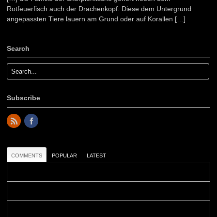
Rotfeuerfisch auch der Drachenkopf. Diese dem Untergrund
angepassten Tiere lauern am Grund oder auf Korallen […]
Search
Subscribe
COMMENTS
POPULAR
LATEST
Colours: Danke! Heute ist der richtige Tag um die Urlaubser...
Blüemli: Schöni HP! Gruess vo näbedranne :-)...
Colours: Hallo Belinda, danke :-)! Eigentlich ist das hier ...