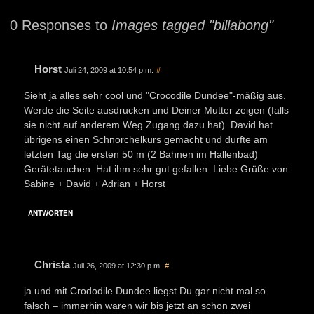
0 Responses to
Images tagged "billabong"
Horst
Juli 24, 2009 at 10:54 p.m.
#
Sieht ja alles sehr cool und "Crocodile Dundee"-mäßig aus.
Werde die Seite ausdrucken und Deiner Mutter zeigen (falls
sie nicht auf anderem Weg Zugang dazu hat). David hat
übrigens einen Schnorchelkurs gemacht und durfte am
letzten Tag die ersten 50 m (2 Bahnen im Hallenbad)
Gerätetauchen. Hat ihm sehr gut gefallen. Liebe Grüße von
Sabine + David + Adrian + Horst
ANTWORTEN
Christa
Juli 26, 2009 at 12:30 p.m.
#
ja und mit Crododile Dundee liegst Du gar nicht mal so
falsch – immerhin waren wir bis jetzt an schon zwei