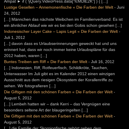
Ampat ► if ( !jQuery.VideoPress.data["fcMDlE2K"] ) { […]
Lustige Gesellen – Annemonenfische « Die Farben der Welt
-
Juni
24, 2012
[…] Männchen das nächste Weibchen im Familienverband. Es ist
ein ähnlicher Ablauf wie wir es bei den Gobis schon gesehen […]
Indonesischer Layer Cake – Lapis Legit « Die Farben der Welt
-
Juli 1, 2012
[…] davon dass es Urlaubserinnerungen geweckt hat und uns
erinnert hat, dass wir noch immer keine Urlaubspläne für das
2012 haben, waren […]
Buntes Treiben am Riff « Die Farben der Welt
-
Juli 16, 2012
[…] Indonesien, Riff, Rotfeuerfisch, Schildkröte, Tauchen,
Unterwasser Im Juli gibt es im Kalender 2012 einen winzigen
Ausschnitt aus dem riesigen Ökosystem der Korallenriffe zu
sehen. Wir fotografieren […]
Die Giftigen mit den schönen Farben « Die Farben der Welt
-
August 5, 2012
[…] Lembeh hatten wir – dank Kerri – das Vergnügen eine
besonders seltene Art der blaugeringelten […]
Die Giftigen mit den schönen Farben « Die Farben der Welt
-
August 5, 2012
[…] die Familie der Skorpionfische gehört neben dem