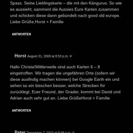
Spass. Seine Lieblingskarte – die mit den Kängurus. So wie
es aussieht, sammenl die Aussies Eure Karten zusammen
und schicken diese dann gebündelt nach good old europe.
Liebe Grüße,Horst + Familie
ANTWORTEN
Horst
August 31, 2009 at 8:53 p.m.
#
Hallo Christa!Mittlerweile sind auch Karten 6 – 8
eingetroffen. Wir tragen die ungefähren Orte (sofern wir
diese ausfindig machen können) bei Google Earth ein und
sehen so ein bisschen besser, welche Strecken Ihr
zurücklegt. Euer Freund, der Grader, kommt bei David und
Adrian auch sehr gut an. Liebe GrüßeHorst + Familie
ANTWORTEN
Peter
Dezember 2, 2010 at 9:29 a.m.
#