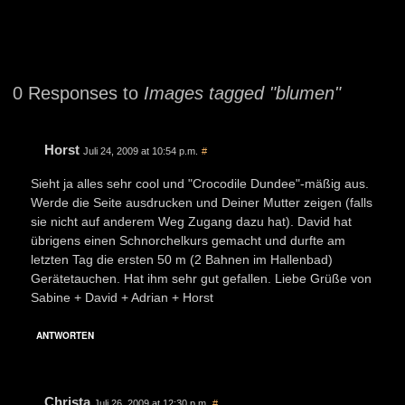
0 Responses to
Images tagged "blumen"
Horst
Juli 24, 2009 at 10:54 p.m.
#
Sieht ja alles sehr cool und "Crocodile Dundee"-mäßig aus.
Werde die Seite ausdrucken und Deiner Mutter zeigen (falls
sie nicht auf anderem Weg Zugang dazu hat). David hat
übrigens einen Schnorchelkurs gemacht und durfte am
letzten Tag die ersten 50 m (2 Bahnen im Hallenbad)
Gerätetauchen. Hat ihm sehr gut gefallen. Liebe Grüße von
Sabine + David + Adrian + Horst
ANTWORTEN
Christa
Juli 26, 2009 at 12:30 p.m.
#