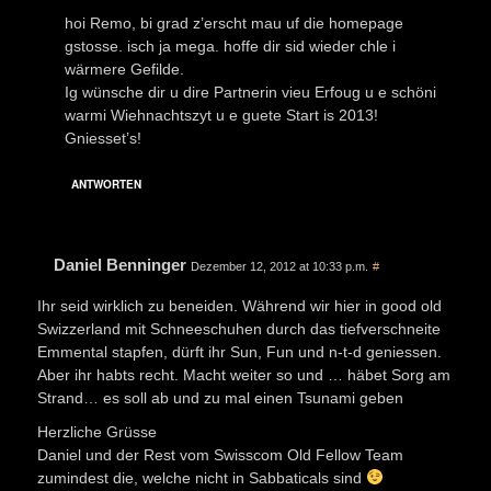
hoi Remo, bi grad z’erscht mau uf die homepage
gstosse. isch ja mega. hoffe dir sid wieder chle i
wärmere Gefilde.
Ig wünsche dir u dire Partnerin vieu Erfoug u e schöni
warmi Wiehnachtszyt u e guete Start is 2013!
Gniesset’s!
ANTWORTEN
Daniel Benninger
Dezember 12, 2012 at 10:33 p.m.
#
Ihr seid wirklich zu beneiden. Während wir hier in good old
Swizzerland mit Schneeschuhen durch das tiefverschneite
Emmental stapfen, dürft ihr Sun, Fun und n-t-d geniessen.
Aber ihr habts recht. Macht weiter so und … häbet Sorg am
Strand… es soll ab und zu mal einen Tsunami geben
Herzliche Grüsse
Daniel und der Rest vom Swisscom Old Fellow Team
zumindest die, welche nicht in Sabbaticals sind