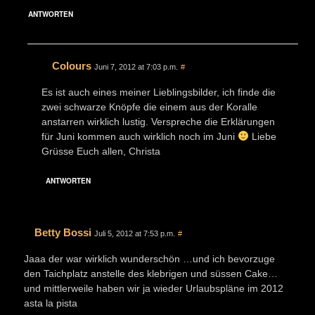
ANTWORTEN
Colours
Juni 7, 2012 at 7:03 p.m.
#
Es ist auch eines meiner Lieblingsbilder, ich finde die
zwei schwarze Knöpfe die einem aus der Koralle
anstarren wirklich lustig. Verspreche die Erklärungen
für Juni kommen auch wirklich noch im Juni
Liebe
Grüsse Euch allen, Christa
ANTWORTEN
Betty Bossi
Juli 5, 2012 at 7:53 p.m.
#
Jaaa der war wirklich wunderschön …und ich bevorzuge
den Taichplatz anstelle des klebrigen und süssen Cake…
und mittlerweile haben wir ja wieder Urlaubspläne im 2012
asta la pista