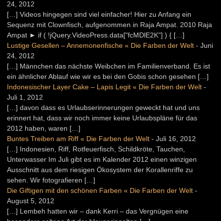
24, 2012
[…] Videos hingegen sind viel einfacher! Hier zu Anfang ein
Sequenz mit Clownfisch, aufgenommen in Raja Ampat. 2010 Raja
Ampat ► if ( !jQuery.VideoPress.data["fcMDlE2K"] ) { […]
Lustige Gesellen – Annemonenfische « Die Farben der Welt
-
Juni
24, 2012
[…] Männchen das nächste Weibchen im Familienverband. Es ist
ein ähnlicher Ablauf wie wir es bei den Gobis schon gesehen […]
Indonesischer Layer Cake – Lapis Legit « Die Farben der Welt
-
Juli 1, 2012
[…] davon dass es Urlaubserinnerungen geweckt hat und uns
erinnert hat, dass wir noch immer keine Urlaubspläne für das
2012 haben, waren […]
Buntes Treiben am Riff « Die Farben der Welt
-
Juli 16, 2012
[…] Indonesien, Riff, Rotfeuerfisch, Schildkröte, Tauchen,
Unterwasser Im Juli gibt es im Kalender 2012 einen winzigen
Ausschnitt aus dem riesigen Ökosystem der Korallenriffe zu
sehen. Wir fotografieren […]
Die Giftigen mit den schönen Farben « Die Farben der Welt
-
August 5, 2012
[…] Lembeh hatten wir – dank Kerri – das Vergnügen eine