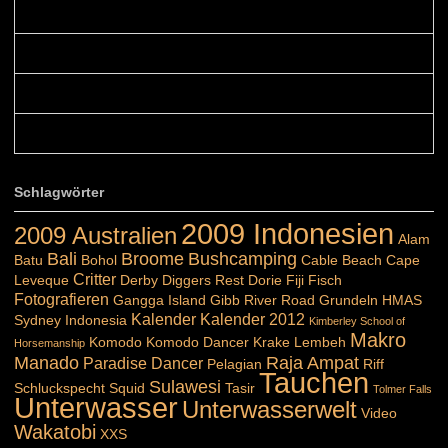
Blüemli: Schöni HP! Gruess vo näbedranne :-)...
Colours: Hallo Belinda, danke :-)! Eigentlich ist das hier ...
Belinda: Schöner post:)...
Colours: Danke :-) die reiche UW Welt tut auch ein übriges...
Schlagwörter
2009 Indonesien
2009 Australien
Alam
Bali
Broome
Bushcamping
Batu
Bohol
Cable Beach
Cape
Critter
Leveque
Derby
Diggers Rest
Dorie
Fiji
Fisch
Fotografieren
Gangga Island
Gibb River Road
Grundeln
HMAS
Kalender
Kalender 2012
Sydney
Indonesia
Kimberley School of
Makro
Komodo
Komodo Dancer
Krake
Lembeh
Horsemanship
Manado
Raja Ampat
Paradise Dancer
Pelagian
Riff
Tauchen
Sulawesi
Schluckspecht
Squid
Tasir
Tolmer Falls
Unterwasser
Unterwasserwelt
Video
Wakatobi
XXS