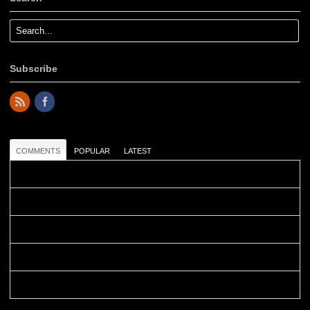
Subscribe
COMMENTS
POPULAR
LATEST
Colours: Danke! Heute ist der richtige Tag um die Urlaubser...
Blüemli: Schöni HP! Gruess vo näbedranne :-)...
Colours: Hallo Belinda, danke :-)! Eigentlich ist das hier ...
Belinda: Schöner post:)...
Colours: Danke :-) die reiche UW Welt tut auch ein übriges...