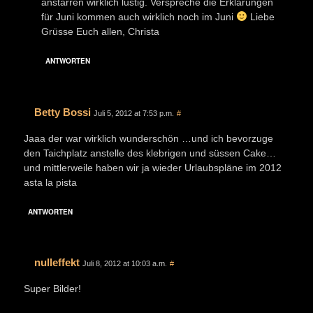
anstarren wirklich lustig. Verspreche die Erklärungen
für Juni kommen auch wirklich noch im Juni
Liebe
Grüsse Euch allen, Christa
ANTWORTEN
Betty Bossi
Juli 5, 2012 at 7:53 p.m.
#
Jaaa der war wirklich wunderschön …und ich bevorzuge
den Taichplatz anstelle des klebrigen und süssen Cake…
und mittlerweile haben wir ja wieder Urlaubspläne im 2012
asta la pista
ANTWORTEN
nulleffekt
Juli 8, 2012 at 10:03 a.m.
#
Super Bilder!