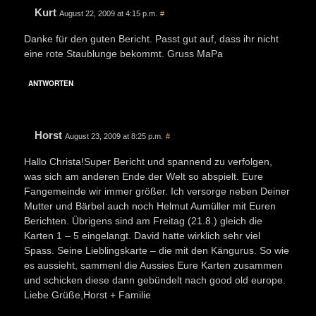
Kurt
August 22, 2009 at 4:15 p.m.
#
Danke für den guten Bericht. Passt gut auf, dass ihr nicht
eine rote Staublunge bekommt. Gruss MaPa
ANTWORTEN
Horst
August 23, 2009 at 8:25 p.m.
#
Hallo Christa!Super Bericht und spannend zu verfolgen,
was sich am anderen Ende der Welt so abspielt. Eure
Fangemeinde wir immer größer. Ich versorge neben Deiner
Mutter und Bärbel auch noch Helmut Aumüller mit Euren
Berichten. Übrigens sind am Freitag (21.8.) gleich die
Karten 1 – 5 eingelangt. David hatte wirklich sehr viel
Spass. Seine Lieblingskarte – die mit den Kängurus. So wie
es aussieht, sammenl die Aussies Eure Karten zusammen
und schicken diese dann gebündelt nach good old europe.
Liebe Grüße,Horst + Familie