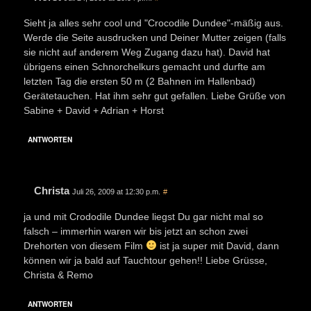
Sieht ja alles sehr cool und "Crocodile Dundee"-mäßig aus.
Werde die Seite ausdrucken und Deiner Mutter zeigen (falls
sie nicht auf anderem Weg Zugang dazu hat). David hat
übrigens einen Schnorchelkurs gemacht und durfte am
letzten Tag die ersten 50 m (2 Bahnen im Hallenbad)
Gerätetauchen. Hat ihm sehr gut gefallen. Liebe Grüße von
Sabine + David + Adrian + Horst
ANTWORTEN
Christa
Juli 26, 2009 at 12:30 p.m.
#
ja und mit Crododile Dundee liegst Du gar nicht mal so
falsch – immerhin waren wir bis jetzt an schon zwei
Drehorten von diesem Film
ist ja super mit David, dann
können wir ja bald auf Tauchtour gehen!! Liebe Grüsse,
Christa & Remo
ANTWORTEN