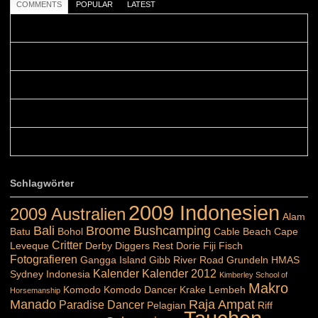
COMMENTS
POPULAR
LATEST
Colours: Danke! Heute ist der richtige Tag um die Urlaubser...
Blüemli: Schöni HP! Gruess vo näbedranne :-)...
Colours: Hallo Belinda, danke :-)! Eigentlich ist das hier ...
Belinda: Schöner post:)...
Colours: Danke :-) die reiche UW Welt tut auch ein übriges...
Schlagwörter
2009 Indonesien
2009 Australien
Alam
Bali
Broome
Bushcamping
Batu
Bohol
Cable Beach
Cape
Critter
Leveque
Derby
Diggers Rest
Dorie
Fiji
Fisch
Fotografieren
Gangga Island
Gibb River Road
Grundeln
HMAS
Kalender
Kalender 2012
Sydney
Indonesia
Kimberley School of
Makro
Komodo
Komodo Dancer
Krake
Lembeh
Horsemanship
Manado
Raja Ampat
Paradise Dancer
Pelagian
Riff