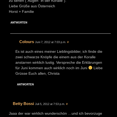
zu sehen (“Augen” in der Koralle”).
Liebe Grüße aus Österreich
Horst + Familie
ANTWORTEN
Colours
Juni 7, 2012 at 7:03 p.m.
#
Es ist auch eines meiner Lieblingsbilder, ich finde die
zwei schwarze Knöpfe die einem aus der Koralle
anstarren wirklich lustig. Verspreche die Erklärungen
für Juni kommen auch wirklich noch im Juni
Liebe
Grüsse Euch allen, Christa
ANTWORTEN
Betty Bossi
Juli 5, 2012 at 7:53 p.m.
#
Jaaa der war wirklich wunderschön …und ich bevorzuge