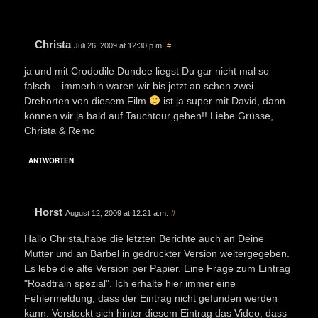
Christa
Juli 26, 2009 at 12:30 p.m.
#
ja und mit Crododile Dundee liegst Du gar nicht mal so
falsch – immerhin waren wir bis jetzt an schon zwei
Drehorten von diesem Film
ist ja super mit David, dann
können wir ja bald auf Tauchtour gehen!! Liebe Grüsse,
Christa & Remo
ANTWORTEN
Horst
August 12, 2009 at 12:21 a.m.
#
Hallo Christa,habe die letzten Berichte auch an Deine
Mutter und an Bärbel in gedruckter Version weitergegeben.
Es lebe die alte Version per Papier. Eine Frage zum Eintrag
"Roadtrain spezial". Ich erhalte hier immer eine
Fehlermeldung, dass der Eintrag nicht gefunden werden
kann. Versteckt sich hinter diesem Eintrag das Video, dass