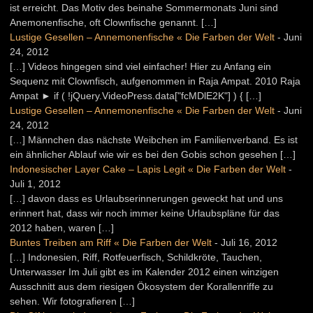
ist erreicht. Das Motiv des beinahe Sommermonats Juni sind
Anemonenfische, oft Clownfische genannt. […]
Lustige Gesellen – Annemonenfische « Die Farben der Welt
-
Juni
24, 2012
[…] Videos hingegen sind viel einfacher! Hier zu Anfang ein
Sequenz mit Clownfisch, aufgenommen in Raja Ampat. 2010 Raja
Ampat ► if ( !jQuery.VideoPress.data["fcMDlE2K"] ) { […]
Lustige Gesellen – Annemonenfische « Die Farben der Welt
-
Juni
24, 2012
[…] Männchen das nächste Weibchen im Familienverband. Es ist
ein ähnlicher Ablauf wie wir es bei den Gobis schon gesehen […]
Indonesischer Layer Cake – Lapis Legit « Die Farben der Welt
-
Juli 1, 2012
[…] davon dass es Urlaubserinnerungen geweckt hat und uns
erinnert hat, dass wir noch immer keine Urlaubspläne für das
2012 haben, waren […]
Buntes Treiben am Riff « Die Farben der Welt
-
Juli 16, 2012
[…] Indonesien, Riff, Rotfeuerfisch, Schildkröte, Tauchen,
Unterwasser Im Juli gibt es im Kalender 2012 einen winzigen
Ausschnitt aus dem riesigen Ökosystem der Korallenriffe zu
sehen. Wir fotografieren […]