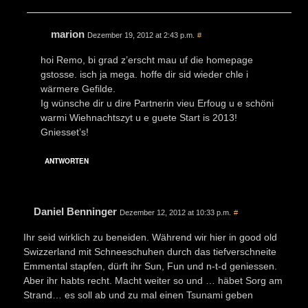
marion
Dezember 19, 2012 at 2:43 p.m.
#
hoi Remo, bi grad z’erscht mau uf die homepage
gstosse. isch ja mega. hoffe dir sid wieder chle i
wärmere Gefilde.
Ig wünsche dir u dire Partnerin vieu Erfoug u e schöni
warmi Wiehnachtszyt u e guete Start is 2013!
Gniesset’s!
ANTWORTEN
Daniel Benninger
Dezember 12, 2012 at 10:33 p.m.
#
Ihr seid wirklich zu beneiden. Während wir hier in good old
Swizzerland mit Schneeschuhen durch das tiefverschneite
Emmental stapfen, dürft ihr Sun, Fun und n-t-d geniessen.
Aber ihr habts recht. Macht weiter so und … häbet Sorg am
Strand… es soll ab und zu mal einen Tsunami geben