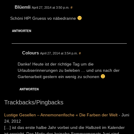
Blüemli
April 27, 2014 at 3:50 p.m.
#
Schöni HP! Gruess vo näbedranne
ANTWORTEN
Colours
April 27, 2014 at 3:54 p.m.
#
Danke! Heute ist der richtige Tag um die
Urlaubserinnerungen zu beleben … und uns nach der
Gartenarbeit gestern ein wenig zu schonen
ANTWORTEN
Trackbacks/Pingbacks
Lustige Gesellen – Annemonenfische « Die Farben der Welt
-
Juni
24, 2012
[…] ist das erste halbe Jahr vorbei und die Halbzeit im Kalender
ist erreicht. Das Motiv des beinahe Sommermonats Juni sind