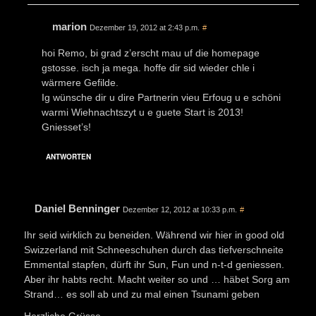
marion
Dezember 19, 2012 at 2:43 p.m.
#
hoi Remo, bi grad z’erscht mau uf die homepage
gstosse. isch ja mega. hoffe dir sid wieder chle i
wärmere Gefilde.
Ig wünsche dir u dire Partnerin vieu Erfoug u e schöni
warmi Wiehnachtszyt u e guete Start is 2013!
Gniesset’s!
ANTWORTEN
Daniel Benninger
Dezember 12, 2012 at 10:33 p.m.
#
Ihr seid wirklich zu beneiden. Während wir hier in good old
Swizzerland mit Schneeschuhen durch das tiefverschneite
Emmental stapfen, dürft ihr Sun, Fun und n-t-d geniessen.
Aber ihr habts recht. Macht weiter so und … häbet Sorg am
Strand… es soll ab und zu mal einen Tsunami geben
Herzliche Grüsse