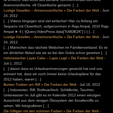
Anemonenfische, oft Clownfische genannt. […]
Lustige Gesellen – Annemonenfische « Die Farben der Welt
-
Juni
24, 2012
[…] Videos hingegen sind viel einfacher! Hier zu Anfang ein
Sequenz mit Clownfisch, aufgenommen in Raja Ampat. 2010 Raja
Ampat ► if ( !jQuery.VideoPress.data["fcMDlE2K"] ) { […]
Lustige Gesellen – Annemonenfische « Die Farben der Welt
-
Juni
24, 2012
[…] Männchen das nächste Weibchen im Familienverband. Es ist
ein ähnlicher Ablauf wie wir es bei den Gobis schon gesehen […]
Indonesischer Layer Cake – Lapis Legit « Die Farben der Welt
-
Juli 1, 2012
[…] davon dass es Urlaubserinnerungen geweckt hat und uns
erinnert hat, dass wir noch immer keine Urlaubspläne für das
2012 haben, waren […]
Buntes Treiben am Riff « Die Farben der Welt
-
Juli 16, 2012
[…] Indonesien, Riff, Rotfeuerfisch, Schildkröte, Tauchen,
Unterwasser Im Juli gibt es im Kalender 2012 einen winzigen
Ausschnitt aus dem riesigen Ökosystem der Korallenriffe zu
sehen. Wir fotografieren […]
Die Giftigen mit den schönen Farben « Die Farben der Welt
-