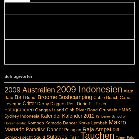
Colours: Danke! Heute ist der richtige Tag um die Urlaubser...
Blüemli: Schöni HP! Gruess vo näbedranne :-)...
Colours: Hallo Belinda, danke :-)! Eigentlich ist das hier ...
Belinda: Schöner post:)...
Colours: Danke :-) die reiche UW Welt tut auch ein übriges...
Schlagwörter
2009 Indonesien
2009 Australien
Alam
Bali
Broome
Bushcamping
Batu
Bohol
Cable Beach
Cape
Critter
Leveque
Derby
Diggers Rest
Dorie
Fiji
Fisch
Fotografieren
Gangga Island
Gibb River Road
Grundeln
HMAS
Kalender
Kalender 2012
Sydney
Indonesia
Kimberley School of
Makro
Komodo
Komodo Dancer
Krake
Lembeh
Horsemanship
Manado
Raja Ampat
Paradise Dancer
Pelagian
Riff
Tauchen
Sulawesi
Schluckspecht
Squid
Tasir
Tolmer Falls