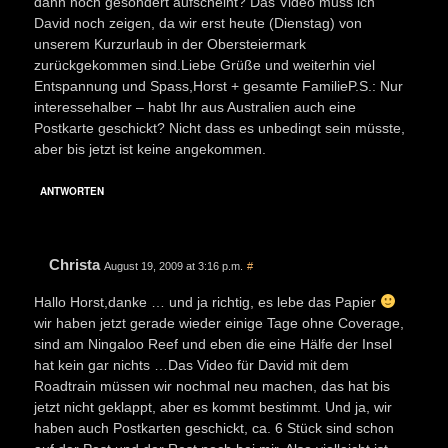
dann noch gesondert aufscheint? Das Video muss ich
David noch zeigen, da wir erst heute (Dienstag) von
unserem Kurzurlaub in der Obersteiermark
zurückgekommen sind.Liebe Grüße und weiterhin viel
Entspannung und Spass,Horst + gesamte FamilieP.S.: Nur
interessehalber – habt Ihr aus Australien auch eine
Postkarte geschickt? Nicht dass es unbedingt sein müsste,
aber bis jetzt ist keine angekommen.
ANTWORTEN
Christa
August 19, 2009 at 3:16 p.m.
#
Hallo Horst,danke … und ja richtig, es lebe das Papier
wir haben jetzt gerade wieder einige Tage ohne Coverage,
sind am Ningaloo Reef und eben die eine Hälfe der Insel
hat kein gar nichts …Das Video für David mit dem
Roadtrain müssen wir nochmal neu machen, das hat bis
jetzt nicht geklappt, aber es kommt bestimmt. Und ja, wir
haben auch Postkarten geschickt, ca. 6 Stück sind schon