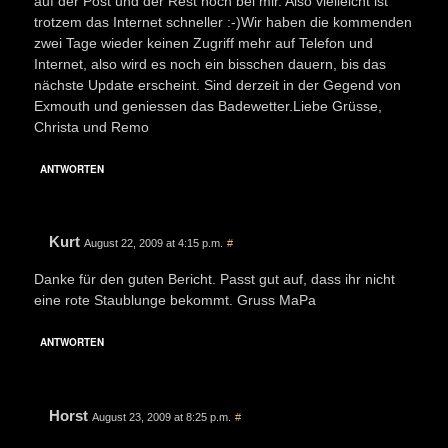
auf der Post und der Rest noch bei mir. Also vielleicht ist
trotzem das Internet schneller :-)Wir haben die kommenden
zwei Tage wieder keinen Zugriff mehr auf Telefon und
Internet, also wird es noch ein bisschen dauern, bis das
nächste Update erscheint. Sind derzeit in der Gegend von
Exmouth und geniessen das Badewetter.Liebe Grüsse,
Christa und Remo
ANTWORTEN
Kurt
August 22, 2009 at 4:15 p.m.
#
Danke für den guten Bericht. Passt gut auf, dass ihr nicht
eine rote Staublunge bekommt. Gruss MaPa
ANTWORTEN
Horst
August 23, 2009 at 8:25 p.m.
#