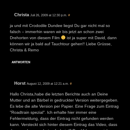
Christa
Juli 26, 2009 at 12:30 p.m.
#
ja und mit Crododile Dundee liegst Du gar nicht mal so
falsch – immerhin waren wir bis jetzt an schon zwei
Drehorten von diesem Film
ist ja super mit David, dann
können wir ja bald auf Tauchtour gehen!! Liebe Grüsse,
Christa & Remo
ANTWORTEN
Horst
August 12, 2009 at 12:21 a.m.
#
Hallo Christa,habe die letzten Berichte auch an Deine
Mutter und an Bärbel in gedruckter Version weitergegeben.
Es lebe die alte Version per Papier. Eine Frage zum Eintrag
"Roadtrain spezial". Ich erhalte hier immer eine
Fehlermeldung, dass der Eintrag nicht gefunden werden
kann. Versteckt sich hinter diesem Eintrag das Video, dass