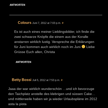
ANTWORTEN
Colours
Juni 7, 2012 at 7:03 p.m.
#
Es ist auch eines meiner Lieblingsbilder, ich finde die
zwei schwarze Knöpfe die einem aus der Koralle
anstarren wirklich lustig. Verspreche die Erklärungen
für Juni kommen auch wirklich noch im Juni
Liebe
Grüsse Euch allen, Christa
ANTWORTEN
Betty Bossi
Juli 5, 2012 at 7:53 p.m.
#
Jaaa der war wirklich wunderschön …und ich bevorzuge
den Taichplatz anstelle des klebrigen und süssen Cake…
und mittlerweile haben wir ja wieder Urlaubspläne im 2012
asta la pista