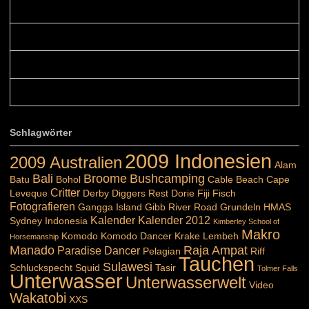
Blüemli: Schöni HP! Gruess vo näbedranne :-)...
Colours: Hallo Belinda, danke :-)! Eigentlich ist das hier ...
Belinda: Schöner post:)...
Colours: Danke :-) die reiche UW Welt tut auch ein übriges...
Schlagwörter
2009 Indonesien
2009 Australien
Alam
Bali
Broome
Bushcamping
Batu
Bohol
Cable Beach
Cape
Critter
Leveque
Derby
Diggers Rest
Dorie
Fiji
Fisch
Fotografieren
Gangga Island
Gibb River Road
Grundeln
HMAS
Kalender
Kalender 2012
Sydney
Indonesia
Kimberley School of
Makro
Komodo
Komodo Dancer
Krake
Lembeh
Horsemanship
Manado
Raja Ampat
Paradise Dancer
Pelagian
Riff
Tauchen
Sulawesi
Schluckspecht
Squid
Tasir
Tolmer Falls
Unterwasser
Unterwasserwelt
Video
Wakatobi
XXS