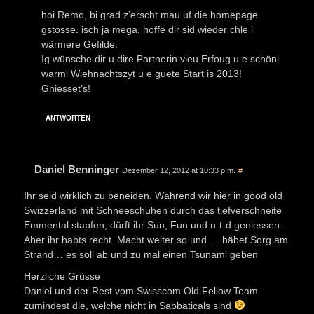
hoi Remo, bi grad z’erscht mau uf die homepage
gstosse. isch ja mega. hoffe dir sid wieder chle i
wärmere Gefilde.
Ig wünsche dir u dire Partnerin vieu Erfoug u e schöni
warmi Wiehnachtszyt u e guete Start is 2013!
Gniesset’s!
ANTWORTEN
Daniel Benninger
Dezember 12, 2012 at 10:33 p.m.
#
Ihr seid wirklich zu beneiden. Während wir hier in good old
Swizzerland mit Schneeschuhen durch das tiefverschneite
Emmental stapfen, dürft ihr Sun, Fun und n-t-d geniessen.
Aber ihr habts recht. Macht weiter so und … häbet Sorg am
Strand… es soll ab und zu mal einen Tsunami geben
Herzliche Grüsse
Daniel und der Rest vom Swisscom Old Fellow Team
zumindest die, welche nicht in Sabbaticals sind