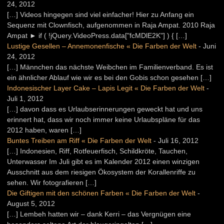
24, 2012
[…] Videos hingegen sind viel einfacher! Hier zu Anfang ein
Sequenz mit Clownfisch, aufgenommen in Raja Ampat. 2010 Raja
Ampat ► if ( !jQuery.VideoPress.data["fcMDlE2K"] ) { […]
Lustige Gesellen – Annemonenfische « Die Farben der Welt
-
Juni
24, 2012
[…] Männchen das nächste Weibchen im Familienverband. Es ist
ein ähnlicher Ablauf wie wir es bei den Gobis schon gesehen […]
Indonesischer Layer Cake – Lapis Legit « Die Farben der Welt
-
Juli 1, 2012
[…] davon dass es Urlaubserinnerungen geweckt hat und uns
erinnert hat, dass wir noch immer keine Urlaubspläne für das
2012 haben, waren […]
Buntes Treiben am Riff « Die Farben der Welt
-
Juli 16, 2012
[…] Indonesien, Riff, Rotfeuerfisch, Schildkröte, Tauchen,
Unterwasser Im Juli gibt es im Kalender 2012 einen winzigen
Ausschnitt aus dem riesigen Ökosystem der Korallenriffe zu
sehen. Wir fotografieren […]
Die Giftigen mit den schönen Farben « Die Farben der Welt
-
August 5, 2012
[…] Lembeh hatten wir – dank Kerri – das Vergnügen eine