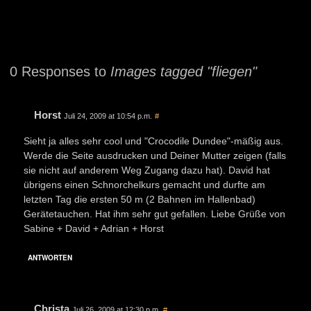
0 Responses to
Images tagged "fliegen"
Horst
Juli 24, 2009 at 10:54 p.m.
#
Sieht ja alles sehr cool und "Crocodile Dundee"-mäßig aus.
Werde die Seite ausdrucken und Deiner Mutter zeigen (falls
sie nicht auf anderem Weg Zugang dazu hat). David hat
übrigens einen Schnorchelkurs gemacht und durfte am
letzten Tag die ersten 50 m (2 Bahnen im Hallenbad)
Gerätetauchen. Hat ihm sehr gut gefallen. Liebe Grüße von
Sabine + David + Adrian + Horst
ANTWORTEN
Christa
Juli 26, 2009 at 12:30 p.m.
#