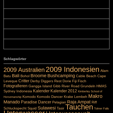
Colours: Danke! Heute ist der richtige Tag um die Urlaubser...
Blüemli: Schöni HP! Gruess vo näbedranne :-)...
Colours: Hallo Belinda, danke :-)! Eigentlich ist das hier ...
Belinda: Schöner post:)...
Colours: Danke :-) die reiche UW Welt tut auch ein übriges...
Schlagwörter
2009 Indonesien
2009 Australien
Alam
Bali
Broome
Bushcamping
Batu
Bohol
Cable Beach
Cape
Critter
Leveque
Derby
Diggers Rest
Dorie
Fiji
Fisch
Fotografieren
Gangga Island
Gibb River Road
Grundeln
HMAS
Kalender
Kalender 2012
Sydney
Indonesia
Kimberley School of
Makro
Komodo
Komodo Dancer
Krake
Lembeh
Horsemanship
Manado
Raja Ampat
Paradise Dancer
Pelagian
Riff
Tauchen
Sulawesi
Schluckspecht
Squid
Tasir
Tolmer Falls