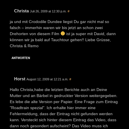
Christa
Juli 26, 2009 at 12:30 p.m.
#
ja und mit Crododile Dundee liegst Du gar nicht mal so
falsch – immerhin waren wir bis jetzt an schon zwei
Drehorten von diesem Film
ist ja super mit David, dann
können wir ja bald auf Tauchtour gehen!! Liebe Grüsse,
Christa & Remo
ANTWORTEN
Horst
August 12, 2009 at 12:21 a.m.
#
Hallo Christa,habe die letzten Berichte auch an Deine
Mutter und an Bärbel in gedruckter Version weitergegeben.
Es lebe die alte Version per Papier. Eine Frage zum Eintrag
"Roadtrain spezial". Ich erhalte hier immer eine
Fehlermeldung, dass der Eintrag nicht gefunden werden
kann. Versteckt sich hinter diesem Eintrag das Video, dass
dann noch gesondert aufscheint? Das Video muss ich