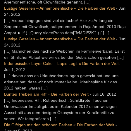
Anemonenfische, oft Clownfische genannt. […]
Lustige Gesellen – Annemonenfische « Die Farben der Welt
-
Juni
24, 2012
[…] Videos hingegen sind viel einfacher! Hier zu Anfang ein
Sequenz mit Clownfisch, aufgenommen in Raja Ampat. 2010 Raja
Ampat ► if ( !jQuery.VideoPress.data["fcMDlE2K"] ) { […]
Lustige Gesellen – Annemonenfische « Die Farben der Welt
-
Juni
24, 2012
[…] Männchen das nächste Weibchen im Familienverband. Es ist
ein ähnlicher Ablauf wie wir es bei den Gobis schon gesehen […]
Indonesischer Layer Cake – Lapis Legit « Die Farben der Welt
-
Juli 1, 2012
[…] davon dass es Urlaubserinnerungen geweckt hat und uns
erinnert hat, dass wir noch immer keine Urlaubspläne für das
2012 haben, waren […]
Buntes Treiben am Riff « Die Farben der Welt
-
Juli 16, 2012
[…] Indonesien, Riff, Rotfeuerfisch, Schildkröte, Tauchen,
Unterwasser Im Juli gibt es im Kalender 2012 einen winzigen
Ausschnitt aus dem riesigen Ökosystem der Korallenriffe zu
sehen. Wir fotografieren […]
Die Giftigen mit den schönen Farben « Die Farben der Welt
-
August 5, 2012