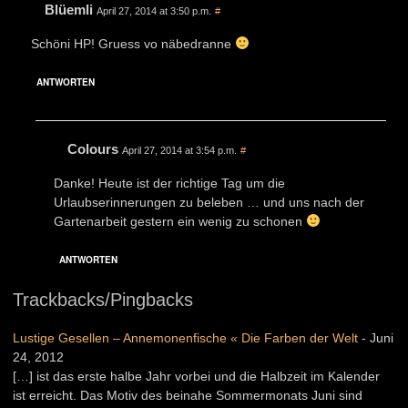
Blüemli
April 27, 2014 at 3:50 p.m.
#
Schöni HP! Gruess vo näbedranne
ANTWORTEN
Colours
April 27, 2014 at 3:54 p.m.
#
Danke! Heute ist der richtige Tag um die
Urlaubserinnerungen zu beleben … und uns nach der
Gartenarbeit gestern ein wenig zu schonen
ANTWORTEN
Trackbacks/Pingbacks
Lustige Gesellen – Annemonenfische « Die Farben der Welt
-
Juni
24, 2012
[…] ist das erste halbe Jahr vorbei und die Halbzeit im Kalender
ist erreicht. Das Motiv des beinahe Sommermonats Juni sind