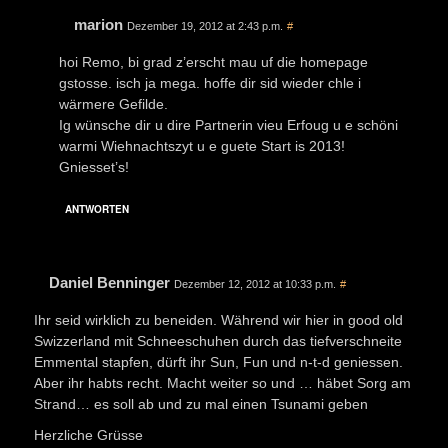
marion
Dezember 19, 2012 at 2:43 p.m.
#
hoi Remo, bi grad z’erscht mau uf die homepage
gstosse. isch ja mega. hoffe dir sid wieder chle i
wärmere Gefilde.
Ig wünsche dir u dire Partnerin vieu Erfoug u e schöni
warmi Wiehnachtszyt u e guete Start is 2013!
Gniesset’s!
ANTWORTEN
Daniel Benninger
Dezember 12, 2012 at 10:33 p.m.
#
Ihr seid wirklich zu beneiden. Während wir hier in good old
Swizzerland mit Schneeschuhen durch das tiefverschneite
Emmental stapfen, dürft ihr Sun, Fun und n-t-d geniessen.
Aber ihr habts recht. Macht weiter so und … häbet Sorg am
Strand… es soll ab und zu mal einen Tsunami geben
Herzliche Grüsse