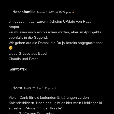
Hasenfamilie
Januar 6, 2011 at 10:22 p.m.
#
bin gespannt auf Euren nächsten UPdate von Raya
Ampat…..
wir müssen noch ein bisschen warten, aber im April gehts
ebenfalls in die Gegend.
Wir gehen auf die Damai, die Du ja bereits angeguckt hast
Liebe Grüsse aus Basel
Claudia und Peter
ANTWORTEN
Horst
Juni 5, 2012 at 1:21 p.m.
#
Vielen Dank für die laufenden Erklärungen zu den
Kalenderbildern. Noch dazu gibt es hier mein Lieblingsbild
zu sehen (“Augen” in der Koralle”).
Liebe Grüße aus Österreich