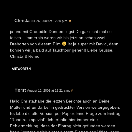
Christa
Juli 26, 2009 at 12:30 p.m.
#
ja und mit Crododile Dundee liegst Du gar nicht mal so
falsch – immerhin waren wir bis jetzt an schon zwei
Drehorten von diesem Film
ist ja super mit David, dann
können wir ja bald auf Tauchtour gehen!! Liebe Grüsse,
Christa & Remo
ANTWORTEN
Horst
August 12, 2009 at 12:21 a.m.
#
Hallo Christa,habe die letzten Berichte auch an Deine
Mutter und an Bärbel in gedruckter Version weitergegeben.
Es lebe die alte Version per Papier. Eine Frage zum Eintrag
"Roadtrain spezial". Ich erhalte hier immer eine
Fehlermeldung, dass der Eintrag nicht gefunden werden
kann. Versteckt sich hinter diesem Eintrag das Video, dass