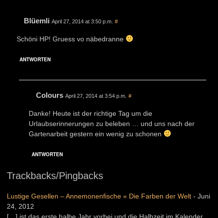
Blüemli
April 27, 2014 at 3:50 p.m.
#
Schöni HP! Gruess vo näbedranne
ANTWORTEN
Colours
April 27, 2014 at 3:54 p.m.
#
Danke! Heute ist der richtige Tag um die
Urlaubserinnerungen zu beleben … und uns nach der
Gartenarbeit gestern ein wenig zu schonen
ANTWORTEN
Trackbacks/Pingbacks
Lustige Gesellen – Annemonenfische « Die Farben der Welt
-
Juni
24, 2012
[…] ist das erste halbe Jahr vorbei und die Halbzeit im Kalender