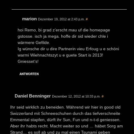
marion
Dezember 19, 2012 at 2:43 p.m.
#
hoi Remo, bi grad z’erscht mau uf die homepage
gstosse. isch ja mega. hoffe dir sid wieder chle i
wärmere Gefilde.
Ig wünsche dir u dire Partnerin vieu Erfoug u e schöni
warmi Wiehnachtszyt u e guete Start is 2013!
Gniesset’s!
ANTWORTEN
Daniel Benninger
Dezember 12, 2012 at 10:33 p.m.
#
Ihr seid wirklich zu beneiden. Während wir hier in good old
Swizzerland mit Schneeschuhen durch das tiefverschneite
Emmental stapfen, dürft ihr Sun, Fun und n-t-d geniessen.
Aber ihr habts recht. Macht weiter so und … häbet Sorg am
Strand… es soll ab und zu mal einen Tsunami geben