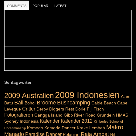
COMMENTS
POPULAR
LATEST
Colours: Danke! Heute ist der richtige Tag um die Urlaubser...
Blüemli: Schöni HP! Gruess vo näbedranne :-)...
Colours: Hallo Belinda, danke :-)! Eigentlich ist das hier ...
Belinda: Schöner post:)...
Colours: Danke :-) die reiche UW Welt tut auch ein übriges...
Schlagwörter
2009 Indonesien
2009 Australien
Alam
Bali
Broome
Bushcamping
Batu
Bohol
Cable Beach
Cape
Critter
Leveque
Derby
Diggers Rest
Dorie
Fiji
Fisch
Fotografieren
Gangga Island
Gibb River Road
Grundeln
HMAS
Kalender
Kalender 2012
Sydney
Indonesia
Kimberley School of
Makro
Komodo
Komodo Dancer
Krake
Lembeh
Horsemanship
Manado
Raja Ampat
Paradise Dancer
Pelagian
Riff