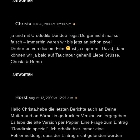
ANTWORTEN
Christa
Juli 26, 2009 at 12:30 p.m.
#
ja und mit Crododile Dundee liegst Du gar nicht mal so
falsch – immerhin waren wir bis jetzt an schon zwei
Drehorten von diesem Film
ist ja super mit David, dann
können wir ja bald auf Tauchtour gehen!! Liebe Grüsse,
Christa & Remo
ANTWORTEN
Horst
August 12, 2009 at 12:21 a.m.
#
Hallo Christa,habe die letzten Berichte auch an Deine
Mutter und an Bärbel in gedruckter Version weitergegeben.
Es lebe die alte Version per Papier. Eine Frage zum Eintrag
"Roadtrain spezial". Ich erhalte hier immer eine
Fehlermeldung, dass der Eintrag nicht gefunden werden