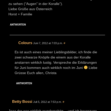
zu sehen (“Augen” in der Koralle”).
Liebe Grüße aus Österreich
Horst + Familie
ANTWORTEN
Colours
Juni 7, 2012 at 7:03 p.m.
#
Es ist auch eines meiner Lieblingsbilder, ich finde die
zwei schwarze Knöpfe die einem aus der Koralle
anstarren wirklich lustig. Verspreche die Erklärungen
für Juni kommen auch wirklich noch im Juni
Liebe
Grüsse Euch allen, Christa
ANTWORTEN
Betty Bossi
Juli 5, 2012 at 7:53 p.m.
#
Jaaa der war wirklich wunderschön …und ich bevorzuge