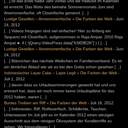
[…] ist das erste halbe Jahr vorbei und die Halbzeit im Kalender
ist erreicht. Das Motiv des beinahe Sommermonats Juni sind
Anemonenfische, oft Clownfische genannt. […]
Lustige Gesellen – Annemonenfische « Die Farben der Welt
-
Juni
24, 2012
[…] Videos hingegen sind viel einfacher! Hier zu Anfang ein
Sequenz mit Clownfisch, aufgenommen in Raja Ampat. 2010 Raja
Ampat ► if ( !jQuery.VideoPress.data["fcMDlE2K"] ) { […]
Lustige Gesellen – Annemonenfische « Die Farben der Welt
-
Juni
24, 2012
[…] Männchen das nächste Weibchen im Familienverband. Es ist
ein ähnlicher Ablauf wie wir es bei den Gobis schon gesehen […]
Indonesischer Layer Cake – Lapis Legit « Die Farben der Welt
-
Juli 1, 2012
[…] davon dass es Urlaubserinnerungen geweckt hat und uns
erinnert hat, dass wir noch immer keine Urlaubspläne für das
2012 haben, waren […]
Buntes Treiben am Riff « Die Farben der Welt
-
Juli 16, 2012
[…] Indonesien, Riff, Rotfeuerfisch, Schildkröte, Tauchen,
Unterwasser Im Juli gibt es im Kalender 2012 einen winzigen
Ausschnitt aus dem riesigen Ökosystem der Korallenriffe zu
sehen. Wir fotografieren […]