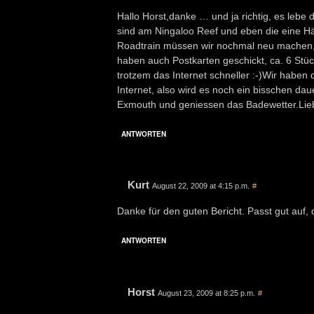
Hallo Horst,danke … und ja richtig, es lebe
sind am Ningaloo Reef und eben die eine Häl
Roadtrain müssen wir nochmal neu machen, da
haben auch Postkarten geschickt, ca. 6 Stück 
trotzem das Internet schneller :-)Wir habe
Internet, also wird es noch ein bisschen da
Exmouth und geniessen das Badewetter.Lie
ANTWORTEN
Kurt
August 22, 2009 at 4:15 p.m.
#
Danke für den guten Bericht. Passt gut auf
ANTWORTEN
Horst
August 23, 2009 at 8:25 p.m.
#