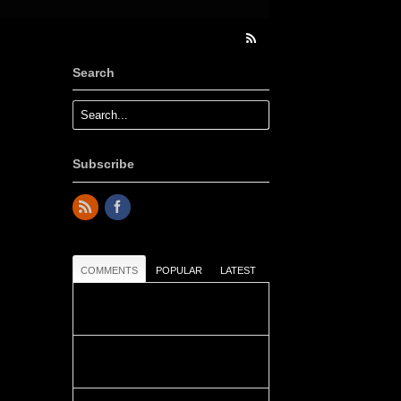
Search
Subscribe
COMMENTS
POPULAR
LATEST
Colours: Danke! Heute ist der
richtige Tag um die Urlaubser...
Blüemli: Schöni HP! Gruess vo
näbedranne :-)...