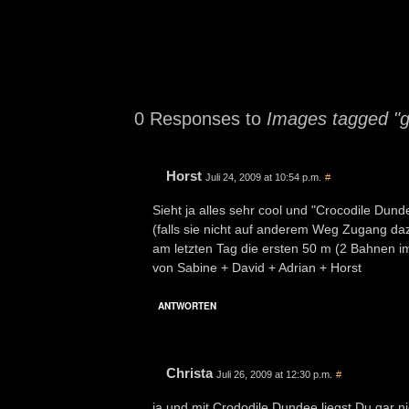
0 Responses to
Images tagged "g
Horst
Juli 24, 2009 at 10:54 p.m.
#
Sieht ja alles sehr cool und "Crocodile Du
(falls sie nicht auf anderem Weg Zugang da
am letzten Tag die ersten 50 m (2 Bahnen i
von Sabine + David + Adrian + Horst
ANTWORTEN
Christa
Juli 26, 2009 at 12:30 p.m.
#
ja und mit Crododile Dundee liegst Du gar ni