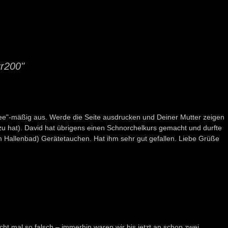
r200"
ndee"-mäßig aus. Werde die Seite ausdrucken und Deiner Mutter zeigen
zu hat). David hat übrigens einen Schnorchelkurs gemacht und durfte
m Hallenbad) Gerätetauchen. Hat ihm sehr gut gefallen. Liebe Grüße
cht mal so falsch – immerhin waren wir bis jetzt an schon zwei