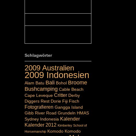
Colours: Hallo Belinda, danke :-)!
Eigentlich ist das hier ...
Belinda: Schöner post:)...
Colours: Danke :-) die reiche UW
Welt tut auch ein übriges...
Schlagwörter
2009 Australien
2009 Indonesien
Bali
Broome
Alam Batu
Bohol
Bushcamping
Cable Beach
Critter
Cape Leveque
Derby
Diggers Rest
Dorie
Fiji
Fisch
Fotografieren
Gangga Island
Gibb River Road
Grundeln
HMAS
Kalender
Sydney
Indonesia
Kalender 2012
Kimberley School of
Komodo
Komodo
Horsemanship