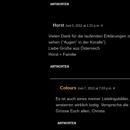
ANTWORTEN
Horst
Juni 5, 2012 at 1:21 p.m.
#
Vielen Dank für die laufenden Erklärungen z
sehen (“Augen” in der Koralle”).
Liebe Grüße aus Österreich
Horst + Familie
ANTWORTEN
Colours
Juni 7, 2012 at 7:03 p.m.
#
Es ist auch eines meiner Lieblingsbilder
anstarren wirklich lustig. Verspreche d
Grüsse Euch allen, Christa
ANTWORTEN