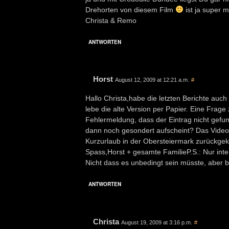
Drehorten von diesem Film
ist ja super 
Christa & Remo
ANTWORTEN
Horst
August 12, 2009 at 12:21 a.m.
#
Hallo Christa,habe die letzten Berichte auc
lebe die alte Version per Papier. Eine Frage
Fehlermeldung, dass der Eintrag nicht gefun
dann noch gesondert aufscheint? Das Video 
Kurzurlaub in der Obersteiermark zurückge
Spass,Horst + gesamte FamilieP.S.: Nur inte
Nicht dass es unbedingt sein müsste, aber b
ANTWORTEN
Christa
August 19, 2009 at 3:16 p.m.
#