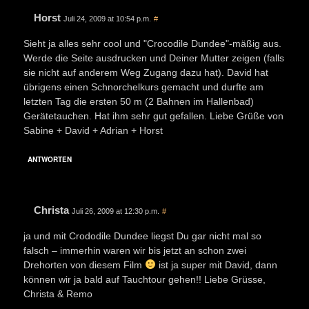
Horst
Juli 24, 2009 at 10:54 p.m.
#
Sieht ja alles sehr cool und "Crocodile Dundee"-mäßig aus.
Werde die Seite ausdrucken und Deiner Mutter zeigen (falls
sie nicht auf anderem Weg Zugang dazu hat). David hat
übrigens einen Schnorchelkurs gemacht und durfte am
letzten Tag die ersten 50 m (2 Bahnen im Hallenbad)
Gerätetauchen. Hat ihm sehr gut gefallen. Liebe Grüße von
Sabine + David + Adrian + Horst
ANTWORTEN
Christa
Juli 26, 2009 at 12:30 p.m.
#
ja und mit Crododile Dundee liegst Du gar nicht mal so
falsch – immerhin waren wir bis jetzt an schon zwei
Drehorten von diesem Film
ist ja super mit David, dann
können wir ja bald auf Tauchtour gehen!! Liebe Grüsse,
Christa & Remo