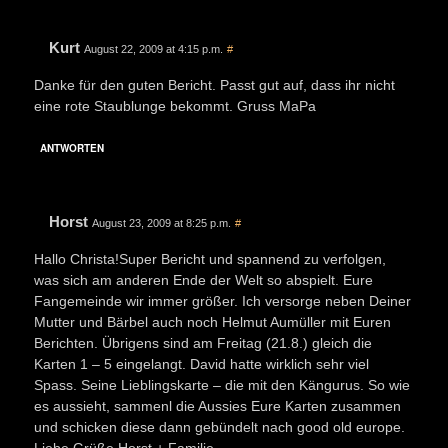
Kurt
August 22, 2009 at 4:15 p.m.
#
Danke für den guten Bericht. Passt gut auf, dass ihr nicht
eine rote Staublunge bekommt. Gruss MaPa
ANTWORTEN
Horst
August 23, 2009 at 8:25 p.m.
#
Hallo Christa!Super Bericht und spannend zu verfolgen,
was sich am anderen Ende der Welt so abspielt. Eure
Fangemeinde wir immer größer. Ich versorge neben Deiner
Mutter und Bärbel auch noch Helmut Aumüller mit Euren
Berichten. Übrigens sind am Freitag (21.8.) gleich die
Karten 1 – 5 eingelangt. David hatte wirklich sehr viel
Spass. Seine Lieblingskarte – die mit den Kängurus. So wie
es aussieht, sammenl die Aussies Eure Karten zusammen
und schicken diese dann gebündelt nach good old europe.
Liebe Grüße,Horst + Familie