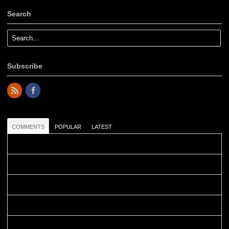
Search
Subscribe
COMMENTS
POPULAR
LATEST
Colours: Danke! Heute ist der richtige Tag um die Urlaubser...
Blüemli: Schöni HP! Gruess vo näbedranne :-)...
Colours: Hallo Belinda, danke :-)! Eigentlich ist das hier ...
Belinda: Schöner post:)...
Colours: Danke :-) die reiche UW Welt tut auch ein übriges...