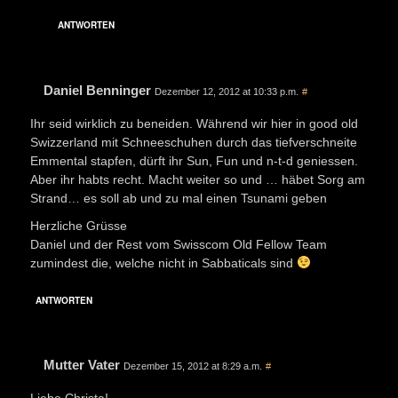
ANTWORTEN
Daniel Benninger
Dezember 12, 2012 at 10:33 p.m.
#
Ihr seid wirklich zu beneiden. Während wir hier in good old
Swizzerland mit Schneeschuhen durch das tiefverschneite
Emmental stapfen, dürft ihr Sun, Fun und n-t-d geniessen.
Aber ihr habts recht. Macht weiter so und … häbet Sorg am
Strand… es soll ab und zu mal einen Tsunami geben
Herzliche Grüsse
Daniel und der Rest vom Swisscom Old Fellow Team
zumindest die, welche nicht in Sabbaticals sind
ANTWORTEN
Mutter Vater
Dezember 15, 2012 at 8:29 a.m.
#
Liebe Christa!