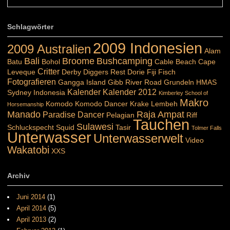
Schlagwörter
2009 Indonesien
2009 Australien
Alam
Bali
Broome
Bushcamping
Batu
Bohol
Cable Beach
Cape
Critter
Leveque
Derby
Diggers Rest
Dorie
Fiji
Fisch
Fotografieren
Gangga Island
Gibb River Road
Grundeln
HMAS
Kalender
Kalender 2012
Sydney
Indonesia
Kimberley School of
Makro
Komodo
Komodo Dancer
Krake
Lembeh
Horsemanship
Manado
Raja Ampat
Paradise Dancer
Pelagian
Riff
Tauchen
Sulawesi
Schluckspecht
Squid
Tasir
Tolmer Falls
Unterwasser
Unterwasserwelt
Video
Wakatobi
XXS
Archiv
Juni 2014
(1)
April 2014
(5)
April 2013
(2)