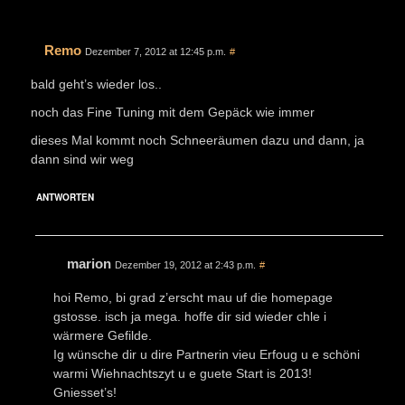
Remo
Dezember 7, 2012 at 12:45 p.m.
#
bald geht’s wieder los..
noch das Fine Tuning mit dem Gepäck wie immer
dieses Mal kommt noch Schneeräumen dazu und dann, ja
dann sind wir weg
ANTWORTEN
marion
Dezember 19, 2012 at 2:43 p.m.
#
hoi Remo, bi grad z’erscht mau uf die homepage
gstosse. isch ja mega. hoffe dir sid wieder chle i
wärmere Gefilde.
Ig wünsche dir u dire Partnerin vieu Erfoug u e schöni
warmi Wiehnachtszyt u e guete Start is 2013!
Gniesset’s!