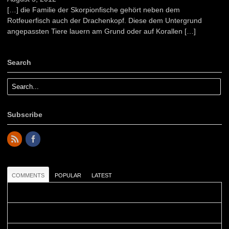
[…] die Familie der Skorpionfische gehört neben dem
Rotfeuerfisch auch der Drachenkopf. Diese dem Untergrund
angepassten Tiere lauern am Grund oder auf Korallen […]
Search
Subscribe
COMMENTS
POPULAR
LATEST
Colours: Danke! Heute ist der richtige Tag um die Urlaubser...
Blüemli: Schöni HP! Gruess vo näbedranne :-)...