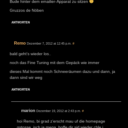
Bude hinter dem emailier-Apparat zu sitzen
Gruzzos de Nöben
ANTWORTEN
Remo
Dezember 7, 2012 at 12:45 p.m.
#
bald geht’s wieder los..
noch das Fine Tuning mit dem Gepäck wie immer
dieses Mal kommt noch Schneeräumen dazu und dann, ja
dann sind wir weg
ANTWORTEN
marion
Dezember 19, 2012 at 2:43 p.m.
#
hoi Remo, bi grad z’erscht mau uf die homepage
gstosse. isch ja mega. hoffe dir sid wieder chle i