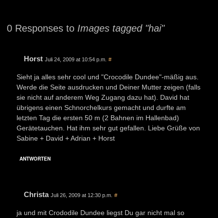
0 Responses to
Images tagged "hai"
Horst
Juli 24, 2009 at 10:54 p.m.
#
Sieht ja alles sehr cool und "Crocodile Dundee"-mäßig aus.
Werde die Seite ausdrucken und Deiner Mutter zeigen (falls
sie nicht auf anderem Weg Zugang dazu hat). David hat
übrigens einen Schnorchelkurs gemacht und durfte am
letzten Tag die ersten 50 m (2 Bahnen im Hallenbad)
Gerätetauchen. Hat ihm sehr gut gefallen. Liebe Grüße von
Sabine + David + Adrian + Horst
ANTWORTEN
Christa
Juli 26, 2009 at 12:30 p.m.
#
ja und mit Crododile Dundee liegst Du gar nicht mal so