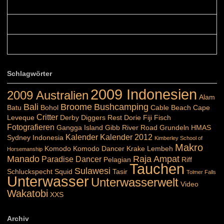
Colours: Hallo Belinda, danke :-)! Eigentlich ist das hier ...
Belinda: Schöner post:)...
Colours: Danke :-) die reiche UW Welt tut auch ein übriges...
Schlagwörter
2009 Indonesien
2009 Australien
Alam
Bali
Broome
Bushcamping
Batu
Bohol
Cable Beach
Cape
Critter
Leveque
Derby
Diggers Rest
Dorie
Fiji
Fisch
Fotografieren
Gangga Island
Gibb River Road
Grundeln
HMAS
Kalender
Kalender 2012
Sydney
Indonesia
Kimberley School of
Makro
Komodo
Komodo Dancer
Krake
Lembeh
Horsemanship
Manado
Raja Ampat
Paradise Dancer
Pelagian
Riff
Tauchen
Sulawesi
Schluckspecht
Squid
Tasir
Tolmer Falls
Unterwasser
Unterwasserwelt
Video
Wakatobi
XXS
Archiv