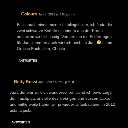
Colours
Juni 7, 2012 at 7:03 p.m.
#
Es ist auch eines meiner Lieblingsbilder, ich finde die
zwei schwarze Knöpfe die einem aus der Koralle
anstarren wirklich lustig. Verspreche die Erklärungen
für Juni kommen auch wirklich noch im Juni
Liebe
Grüsse Euch allen, Christa
ANTWORTEN
Betty Bossi
Juli 5, 2012 at 7:53 p.m.
#
Jaaa der war wirklich wunderschön …und ich bevorzuge
den Taichplatz anstelle des klebrigen und süssen Cake…
und mittlerweile haben wir ja wieder Urlaubspläne im 2012
asta la pista
ANTWORTEN