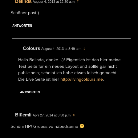
Belinda
August 4, 2013 at 12:30 a.m.
#
Schöner post:)
ANTWORTEN
Colours
August 4, 2013 at 8:49 a.m.
#
Hallo Belinda, danke :-)! Eigentlich ist das hier meine
Test Seite für ein neues Layout und sollte gar nicht
public sein; scheint ich habe etwas falsch gemacht.
Die Live Seite ist hier
http://livingcolours.me
.
ANTWORTEN
Blüemli
April 27, 2014 at 3:50 p.m.
#
Schöni HP! Gruess vo näbedranne