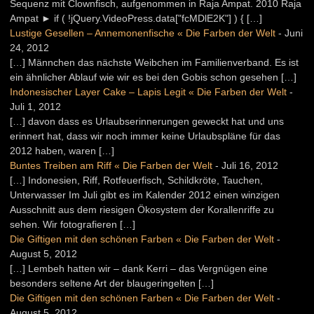
Sequenz mit Clownfisch, aufgenommen in Raja Ampat. 2010 Raja
Ampat ► if ( !jQuery.VideoPress.data["fcMDlE2K"] ) { […]
Lustige Gesellen – Annemonenfische « Die Farben der Welt
-
Juni
24, 2012
[…] Männchen das nächste Weibchen im Familienverband. Es ist
ein ähnlicher Ablauf wie wir es bei den Gobis schon gesehen […]
Indonesischer Layer Cake – Lapis Legit « Die Farben der Welt
-
Juli 1, 2012
[…] davon dass es Urlaubserinnerungen geweckt hat und uns
erinnert hat, dass wir noch immer keine Urlaubspläne für das
2012 haben, waren […]
Buntes Treiben am Riff « Die Farben der Welt
-
Juli 16, 2012
[…] Indonesien, Riff, Rotfeuerfisch, Schildkröte, Tauchen,
Unterwasser Im Juli gibt es im Kalender 2012 einen winzigen
Ausschnitt aus dem riesigen Ökosystem der Korallenriffe zu
sehen. Wir fotografieren […]
Die Giftigen mit den schönen Farben « Die Farben der Welt
-
August 5, 2012
[…] Lembeh hatten wir – dank Kerri – das Vergnügen eine
besonders seltene Art der blaugeringelten […]
Die Giftigen mit den schönen Farben « Die Farben der Welt
-
August 5, 2012