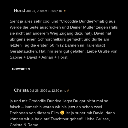
Horst
Juli 24, 2009 at 10:54 p.m.
#
Sieht ja alles sehr cool und "Crocodile Dundee"-mäßig aus.
Werde die Seite ausdrucken und Deiner Mutter zeigen (falls
sie nicht auf anderem Weg Zugang dazu hat). David hat
übrigens einen Schnorchelkurs gemacht und durfte am
letzten Tag die ersten 50 m (2 Bahnen im Hallenbad)
Gerätetauchen. Hat ihm sehr gut gefallen. Liebe Grüße von
Sabine + David + Adrian + Horst
ANTWORTEN
Christa
Juli 26, 2009 at 12:30 p.m.
#
ja und mit Crododile Dundee liegst Du gar nicht mal so
falsch – immerhin waren wir bis jetzt an schon zwei
Drehorten von diesem Film
ist ja super mit David, dann
können wir ja bald auf Tauchtour gehen!! Liebe Grüsse,
Christa & Remo