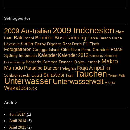
Colours: Danke :-) die reiche UW Welt tut auch ein übriges...
Schlagwörter
2009 Indonesien
2009 Australien
Alam
Bali
Broome
Bushcamping
Batu
Bohol
Cable Beach
Cape
Critter
Leveque
Derby
Diggers Rest
Dorie
Fiji
Fisch
Fotografieren
Gangga Island
Gibb River Road
Grundeln
HMAS
Kalender
Kalender 2012
Sydney
Indonesia
Kimberley School of
Makro
Komodo
Komodo Dancer
Krake
Lembeh
Horsemanship
Manado
Raja Ampat
Paradise Dancer
Pelagian
Riff
Tauchen
Sulawesi
Schluckspecht
Squid
Tasir
Tolmer Falls
Unterwasser
Unterwasserwelt
Video
Wakatobi
XXS
Archiv
Juni 2014
(1)
April 2014
(5)
April 2013
(2)