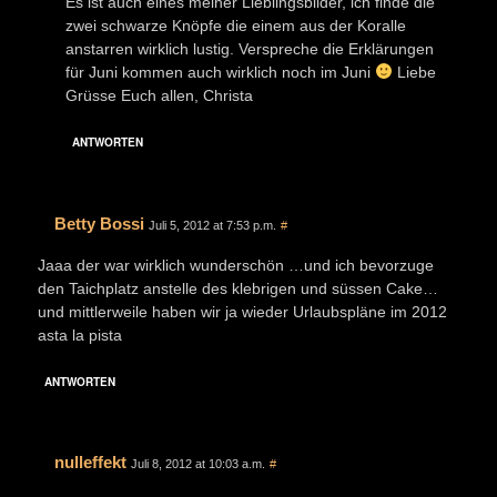
Es ist auch eines meiner Lieblingsbilder, ich finde die
zwei schwarze Knöpfe die einem aus der Koralle
anstarren wirklich lustig. Verspreche die Erklärungen
für Juni kommen auch wirklich noch im Juni
Liebe
Grüsse Euch allen, Christa
ANTWORTEN
Betty Bossi
Juli 5, 2012 at 7:53 p.m.
#
Jaaa der war wirklich wunderschön …und ich bevorzuge
den Taichplatz anstelle des klebrigen und süssen Cake…
und mittlerweile haben wir ja wieder Urlaubspläne im 2012
asta la pista
ANTWORTEN
nulleffekt
Juli 8, 2012 at 10:03 a.m.
#