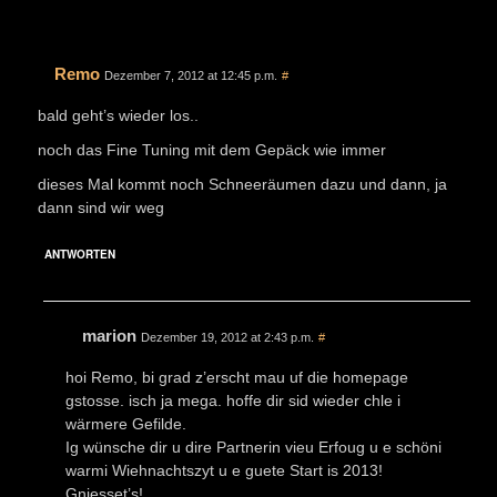
Remo
Dezember 7, 2012 at 12:45 p.m.
#
bald geht’s wieder los..
noch das Fine Tuning mit dem Gepäck wie immer
dieses Mal kommt noch Schneeräumen dazu und dann, ja
dann sind wir weg
ANTWORTEN
marion
Dezember 19, 2012 at 2:43 p.m.
#
hoi Remo, bi grad z’erscht mau uf die homepage
gstosse. isch ja mega. hoffe dir sid wieder chle i
wärmere Gefilde.
Ig wünsche dir u dire Partnerin vieu Erfoug u e schöni
warmi Wiehnachtszyt u e guete Start is 2013!
Gniesset’s!