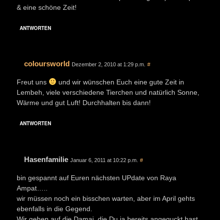
& eine schöne Zeit!
ANTWORTEN
coloursworld
Dezember 2, 2010 at 1:29 p.m.
#
Freut uns
und wir wünschen Euch eine gute Zeit in
Lembeh, viele verschiedene Tierchen und natürlich Sonne,
Wärme und gut Luft! Durchhalten bis dann!
ANTWORTEN
Hasenfamilie
Januar 6, 2011 at 10:22 p.m.
#
bin gespannt auf Euren nächsten UPdate von Raya
Ampat…..
wir müssen noch ein bisschen warten, aber im April gehts
ebenfalls in die Gegend.
Wir gehen auf die Damai, die Du ja bereits angeguckt hast