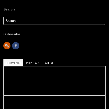
Search
Subscribe
COMMENTS
POPULAR
LATEST
Colours: Danke! Heute ist der richtige Tag um die Urlaubser...
Blüemli: Schöni HP! Gruess vo näbedranne :-)...
Colours: Hallo Belinda, danke :-)! Eigentlich ist das hier ...
Belinda: Schöner post:)...