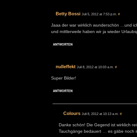
Betty Bossi
Juli 5, 2012 at 7:53 p.m.
#
Jaaa der war wirklich wunderschön …und ic
und mittlerweile haben wir ja wieder Urlaubs
ANTWORTEN
nulleffekt
Juli 8, 2012 at 10:03 a.m.
#
Super Bilder!
ANTWORTEN
Colours
Juli 8, 2012 at 10:13 a.m.
#
Danke schön! Die Gegend ist wirklich r
Tauchgänge bedauert … es gäbe noch s