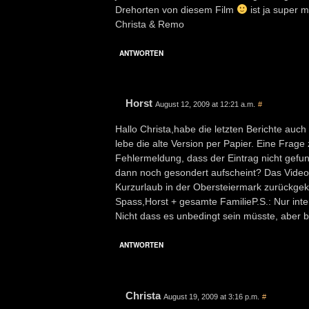
Drehorten von diesem Film
ist ja super 
Christa & Remo
ANTWORTEN
Horst
August 12, 2009 at 12:21 a.m.
#
Hallo Christa,habe die letzten Berichte auc
lebe die alte Version per Papier. Eine Frage
Fehlermeldung, dass der Eintrag nicht gefun
dann noch gesondert aufscheint? Das Video 
Kurzurlaub in der Obersteiermark zurückge
Spass,Horst + gesamte FamilieP.S.: Nur inte
Nicht dass es unbedingt sein müsste, aber b
ANTWORTEN
Christa
August 19, 2009 at 3:16 p.m.
#