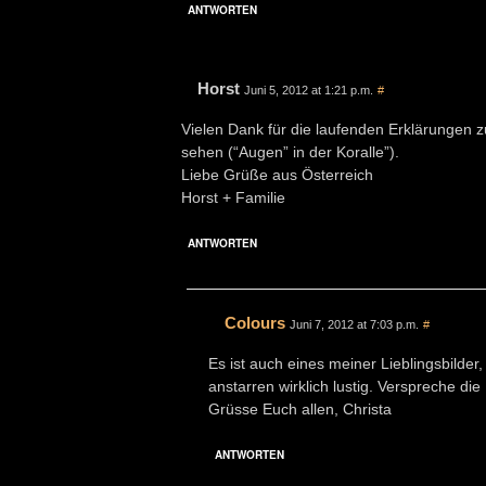
ANTWORTEN
Horst
Juni 5, 2012 at 1:21 p.m.
#
Vielen Dank für die laufenden Erklärungen z
sehen (“Augen” in der Koralle”).
Liebe Grüße aus Österreich
Horst + Familie
ANTWORTEN
Colours
Juni 7, 2012 at 7:03 p.m.
#
Es ist auch eines meiner Lieblingsbilder
anstarren wirklich lustig. Verspreche d
Grüsse Euch allen, Christa
ANTWORTEN