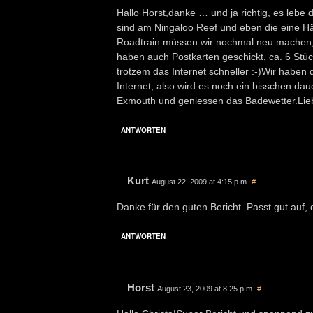
Hallo Horst,danke … und ja richtig, es lebe
sind am Ningaloo Reef und eben die eine Häl
Roadtrain müssen wir nochmal neu machen, da
haben auch Postkarten geschickt, ca. 6 Stück 
trotzem das Internet schneller :-)Wir habe
Internet, also wird es noch ein bisschen da
Exmouth und geniessen das Badewetter.Lie
ANTWORTEN
Kurt
August 22, 2009 at 4:15 p.m.
#
Danke für den guten Bericht. Passt gut auf
ANTWORTEN
Horst
August 23, 2009 at 8:25 p.m.
#