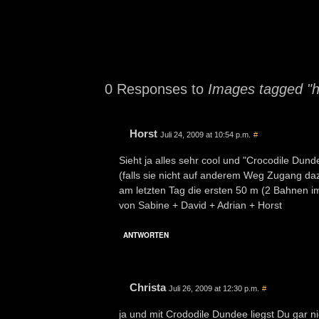
0 Responses to
Images tagged "
Horst
Juli 24, 2009 at 10:54 p.m.
#
Sieht ja alles sehr cool und "Crocodile Du
(falls sie nicht auf anderem Weg Zugang da
am letzten Tag die ersten 50 m (2 Bahnen i
von Sabine + David + Adrian + Horst
ANTWORTEN
Christa
Juli 26, 2009 at 12:30 p.m.
#
ja und mit Crododile Dundee liegst Du gar ni