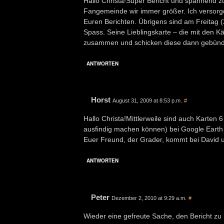
Hallo Christa!Super Bericht und spannend z
Fangemeinde wir immer größer. Ich versorg
Euren Berichten. Übrigens sind am Freitag (21
Spass. Seine Lieblingskarte – die mit den K
zusammen und schicken diese dann gebündel
ANTWORTEN
Horst
August 31, 2009 at 8:53 p.m.
#
Hallo Christa!Mittlerweile sind auch Karten 6
ausfindig machen können) bei Google Earth 
Euer Freund, der Grader, kommt bei David u
ANTWORTEN
Peter
Dezember 2, 2010 at 9:29 a.m.
#
Wieder eine gefreute Sache, den Bericht zu