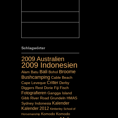
Colours: Hallo Belinda, danke :-)!
Eigentlich ist das hier ...
Belinda: Schöner post:)...
Colours: Danke :-) die reiche UW
Welt tut auch ein übriges...
Schlagwörter
2009 Australien
2009 Indonesien
Bali
Broome
Alam Batu
Bohol
Bushcamping
Cable Beach
Critter
Cape Leveque
Derby
Diggers Rest
Dorie
Fiji
Fisch
Fotografieren
Gangga Island
Gibb River Road
Grundeln
HMAS
Kalender
Sydney
Indonesia
Kalender 2012
Kimberley School of
Komodo
Komodo
Horsemanship