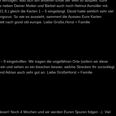
u verfolgen, was sich am anderen Ende der Welt so abspielt. Eure
e neben Deiner Mutter und Bärbel auch noch Helmut Aumüller mit
.8.) gleich die Karten 1 – 5 eingelangt. David hatte wirklich sehr viel
ängurus. So wie es aussieht, sammenl die Aussies Eure Karten
t nach good old europe. Liebe Grüße,Horst + Familie
 – 8 eingetroffen. Wir tragen die ungefähren Orte (sofern wir diese
ein und sehen so ein bisschen besser, welche Strecken Ihr zurücklegt.
nd Adrian auch sehr gut an. Liebe GrüßeHorst + Familie
 lesen! Noch 4 Wochen und wir werden Euren Spuren folgen :-). Viel