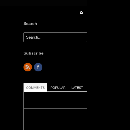
Search
Subscribe
COMMENTS
POPULAR
LATEST
Colours: Danke! Heute ist der
richtige Tag um die Urlaubser...
Blüemli: Schöni HP! Gruess vo
näbedranne :-)...