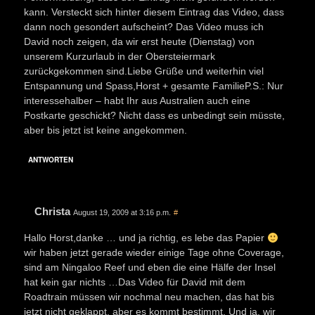
kann. Versteckt sich hinter diesem Eintrag das Video, dass
dann noch gesondert aufscheint? Das Video muss ich
David noch zeigen, da wir erst heute (Dienstag) von
unserem Kurzurlaub in der Obersteiermark
zurückgekommen sind.Liebe Grüße und weiterhin viel
Entspannung und Spass,Horst + gesamte FamilieP.S.: Nur
interessehalber – habt Ihr aus Australien auch eine
Postkarte geschickt? Nicht dass es unbedingt sein müsste,
aber bis jetzt ist keine angekommen.
ANTWORTEN
Christa
August 19, 2009 at 3:16 p.m.
#
Hallo Horst,danke … und ja richtig, es lebe das Papier
wir haben jetzt gerade wieder einige Tage ohne Coverage,
sind am Ningaloo Reef und eben die eine Hälfe der Insel
hat kein gar nichts …Das Video für David mit dem
Roadtrain müssen wir nochmal neu machen, das hat bis
jetzt nicht geklappt, aber es kommt bestimmt. Und ja, wir