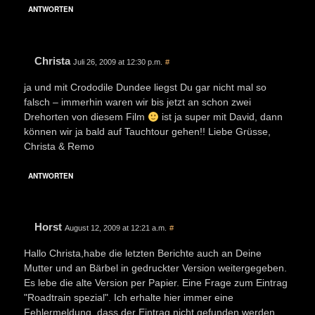
ANTWORTEN
Christa
Juli 26, 2009 at 12:30 p.m.
#
ja und mit Crododile Dundee liegst Du gar nicht mal so
falsch – immerhin waren wir bis jetzt an schon zwei
Drehorten von diesem Film
ist ja super mit David, dann
können wir ja bald auf Tauchtour gehen!! Liebe Grüsse,
Christa & Remo
ANTWORTEN
Horst
August 12, 2009 at 12:21 a.m.
#
Hallo Christa,habe die letzten Berichte auch an Deine
Mutter und an Bärbel in gedruckter Version weitergegeben.
Es lebe die alte Version per Papier. Eine Frage zum Eintrag
"Roadtrain spezial". Ich erhalte hier immer eine
Fehlermeldung, dass der Eintrag nicht gefunden werden