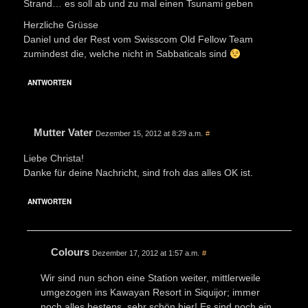
Strand… es soll ab und zu mal einen Tsunami geben
Herzliche Grüsse
Daniel und der Rest vom Swisscom Old Fellow Team
zumindest die, welche nicht in Sabbaticals sind
ANTWORTEN
Mutter Vater
Dezember 15, 2012 at 8:29 a.m.
#
Liebe Christa!
Danke für deine Nachricht, sind froh das alles OK ist.
ANTWORTEN
Colours
Dezember 17, 2012 at 1:57 a.m.
#
Wir sind nun schon eine Station weiter, mittlerweile
umgezogen ins Kawayan Resort in Siquijor; immer
noch alles bestens, sehr schön hier! Es sind noch ein