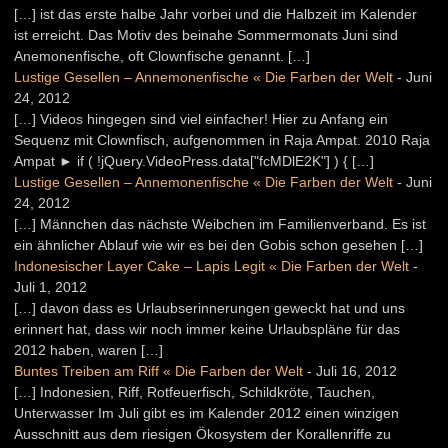
[…] ist das erste halbe Jahr vorbei und die Halbzeit im Kalender
ist erreicht. Das Motiv des beinahe Sommermonats Juni sind
Anemonenfische, oft Clownfische genannt. […]
Lustige Gesellen – Annemonenfische « Die Farben der Welt
-
Juni
24, 2012
[…] Videos hingegen sind viel einfacher! Hier zu Anfang ein
Sequenz mit Clownfisch, aufgenommen in Raja Ampat. 2010 Raja
Ampat ► if ( !jQuery.VideoPress.data["fcMDlE2K"] ) { […]
Lustige Gesellen – Annemonenfische « Die Farben der Welt
-
Juni
24, 2012
[…] Männchen das nächste Weibchen im Familienverband. Es ist
ein ähnlicher Ablauf wie wir es bei den Gobis schon gesehen […]
Indonesischer Layer Cake – Lapis Legit « Die Farben der Welt
-
Juli 1, 2012
[…] davon dass es Urlaubserinnerungen geweckt hat und uns
erinnert hat, dass wir noch immer keine Urlaubspläne für das
2012 haben, waren […]
Buntes Treiben am Riff « Die Farben der Welt
-
Juli 16, 2012
[…] Indonesien, Riff, Rotfeuerfisch, Schildkröte, Tauchen,
Unterwasser Im Juli gibt es im Kalender 2012 einen winzigen
Ausschnitt aus dem riesigen Ökosystem der Korallenriffe zu