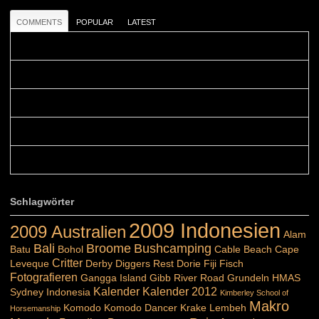
COMMENTS
POPULAR
LATEST
Colours: Danke! Heute ist der richtige Tag um die Urlaubser...
Blüemli: Schöni HP! Gruess vo näbedranne :-)...
Colours: Hallo Belinda, danke :-)! Eigentlich ist das hier ...
Belinda: Schöner post:)...
Colours: Danke :-) die reiche UW Welt tut auch ein übriges...
Schlagwörter
2009 Indonesien
2009 Australien
Alam
Bali
Broome
Bushcamping
Batu
Bohol
Cable Beach
Cape
Critter
Leveque
Derby
Diggers Rest
Dorie
Fiji
Fisch
Fotografieren
Gangga Island
Gibb River Road
Grundeln
HMAS
Kalender
Kalender 2012
Sydney
Indonesia
Kimberley School of
Makro
Komodo
Komodo Dancer
Krake
Lembeh
Horsemanship