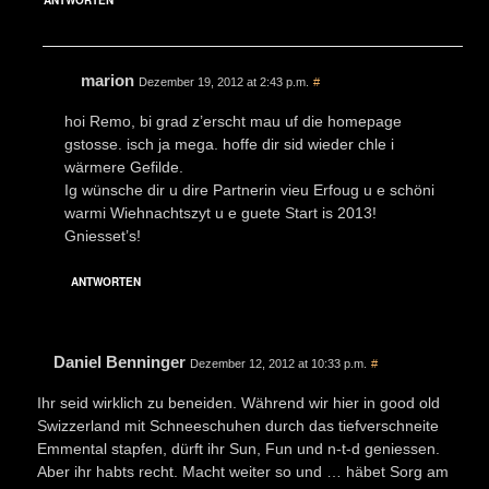
ANTWORTEN
marion
Dezember 19, 2012 at 2:43 p.m.
#
hoi Remo, bi grad z’erscht mau uf die homepage
gstosse. isch ja mega. hoffe dir sid wieder chle i
wärmere Gefilde.
Ig wünsche dir u dire Partnerin vieu Erfoug u e schöni
warmi Wiehnachtszyt u e guete Start is 2013!
Gniesset’s!
ANTWORTEN
Daniel Benninger
Dezember 12, 2012 at 10:33 p.m.
#
Ihr seid wirklich zu beneiden. Während wir hier in good old
Swizzerland mit Schneeschuhen durch das tiefverschneite
Emmental stapfen, dürft ihr Sun, Fun und n-t-d geniessen.
Aber ihr habts recht. Macht weiter so und … häbet Sorg am