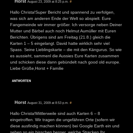
Horst
August 23, 2009 at 8:25 p.m.
#
Hallo Christa!Super Bericht und spannend zu verfolgen,
was sich am anderen Ende der Welt so abspielt. Eure
Fangemeinde wir immer größer. Ich versorge neben Deiner
Mutter und Bärbel auch noch Helmut Aumüller mit Euren
Berichten. Übrigens sind am Freitag (21.8.) gleich die
Karten 1 – 5 eingelangt. David hatte wirklich sehr viel
Spass. Seine Lieblingskarte – die mit den Kängurus. So wie
es aussieht, sammenl die Aussies Eure Karten zusammen
und schicken diese dann gebündelt nach good old europe.
Liebe Grüße,Horst + Familie
ANTWORTEN
Horst
August 31, 2009 at 8:53 p.m.
#
Hallo Christa!Mittlerweile sind auch Karten 6 – 8
eingetroffen. Wir tragen die ungefähren Orte (sofern wir
diese ausfindig machen können) bei Google Earth ein und
sehen so ein bisschen besser, welche Strecken Ihr