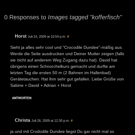
0 Responses to
Images tagged "kofferfisch"
Horst
Juli 24, 2009 at 10:54 p.m.
#
Sieht ja alles sehr cool und "Crocodile Dundee"-mäßig aus.
Werde die Seite ausdrucken und Deiner Mutter zeigen (falls
sie nicht auf anderem Weg Zugang dazu hat). David hat
übrigens einen Schnorchelkurs gemacht und durfte am
letzten Tag die ersten 50 m (2 Bahnen im Hallenbad)
Gerätetauchen. Hat ihm sehr gut gefallen. Liebe Grüße von
Sabine + David + Adrian + Horst
ANTWORTEN
Christa
Juli 26, 2009 at 12:30 p.m.
#
ja und mit Crododile Dundee liegst Du gar nicht mal so