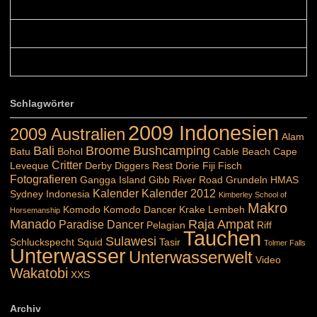
Colours: Hallo Belinda, danke :-)! Eigentlich ist das hier ...
Belinda: Schöner post:)...
Colours: Danke :-) die reiche UW Welt tut auch ein übriges...
Schlagwörter
2009 Indonesien
2009 Australien
Alam
Bali
Broome
Bushcamping
Batu
Bohol
Cable Beach
Cape
Critter
Leveque
Derby
Diggers Rest
Dorie
Fiji
Fisch
Fotografieren
Gangga Island
Gibb River Road
Grundeln
HMAS
Kalender
Kalender 2012
Sydney
Indonesia
Kimberley School of
Makro
Komodo
Komodo Dancer
Krake
Lembeh
Horsemanship
Manado
Raja Ampat
Paradise Dancer
Pelagian
Riff
Tauchen
Sulawesi
Schluckspecht
Squid
Tasir
Tolmer Falls
Unterwasser
Unterwasserwelt
Video
Wakatobi
XXS
Archiv