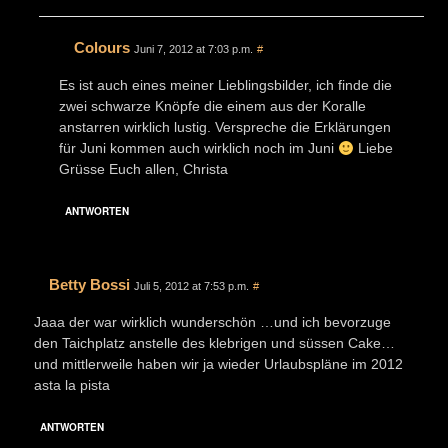
Colours
Juni 7, 2012 at 7:03 p.m.
#
Es ist auch eines meiner Lieblingsbilder, ich finde die
zwei schwarze Knöpfe die einem aus der Koralle
anstarren wirklich lustig. Verspreche die Erklärungen
für Juni kommen auch wirklich noch im Juni
Liebe
Grüsse Euch allen, Christa
ANTWORTEN
Betty Bossi
Juli 5, 2012 at 7:53 p.m.
#
Jaaa der war wirklich wunderschön …und ich bevorzuge
den Taichplatz anstelle des klebrigen und süssen Cake…
und mittlerweile haben wir ja wieder Urlaubspläne im 2012
asta la pista
ANTWORTEN