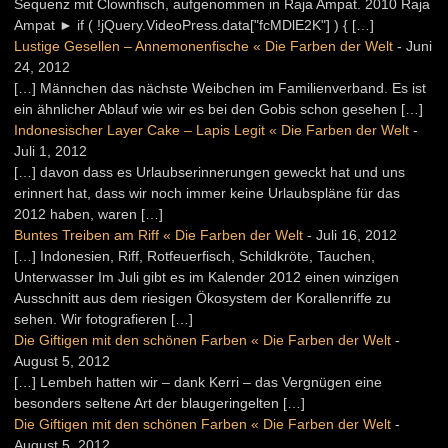
Sequenz mit Clownfisch, aufgenommen in Raja Ampat. 2010 Raja
Ampat ► if ( !jQuery.VideoPress.data["fcMDlE2K"] ) { […]
Lustige Gesellen – Annemonenfische « Die Farben der Welt
-
Juni
24, 2012
[…] Männchen das nächste Weibchen im Familienverband. Es ist
ein ähnlicher Ablauf wie wir es bei den Gobis schon gesehen […]
Indonesischer Layer Cake – Lapis Legit « Die Farben der Welt
-
Juli 1, 2012
[…] davon dass es Urlaubserinnerungen geweckt hat und uns
erinnert hat, dass wir noch immer keine Urlaubspläne für das
2012 haben, waren […]
Buntes Treiben am Riff « Die Farben der Welt
-
Juli 16, 2012
[…] Indonesien, Riff, Rotfeuerfisch, Schildkröte, Tauchen,
Unterwasser Im Juli gibt es im Kalender 2012 einen winzigen
Ausschnitt aus dem riesigen Ökosystem der Korallenriffe zu
sehen. Wir fotografieren […]
Die Giftigen mit den schönen Farben « Die Farben der Welt
-
August 5, 2012
[…] Lembeh hatten wir – dank Kerri – das Vergnügen eine
besonders seltene Art der blaugeringelten […]
Die Giftigen mit den schönen Farben « Die Farben der Welt
-
August 5, 2012