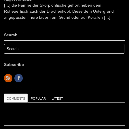
[…] die Familie der Skorpionfische gehört neben dem
Rotfeuerfisch auch der Drachenkopf. Diese dem Untergrund
angepassten Tiere lauern am Grund oder auf Korallen […]
Search
Subscribe
COMMENTS
POPULAR
LATEST
Colours: Danke! Heute ist der richtige Tag um die Urlaubser...
Blüemli: Schöni HP! Gruess vo näbedranne :-)...