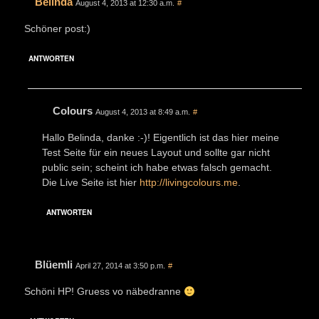
Belinda
August 4, 2013 at 12:30 a.m.
#
Schöner post:)
ANTWORTEN
Colours
August 4, 2013 at 8:49 a.m.
#
Hallo Belinda, danke :-)! Eigentlich ist das hier meine
Test Seite für ein neues Layout und sollte gar nicht
public sein; scheint ich habe etwas falsch gemacht.
Die Live Seite ist hier
http://livingcolours.me
.
ANTWORTEN
Blüemli
April 27, 2014 at 3:50 p.m.
#
Schöni HP! Gruess vo näbedranne