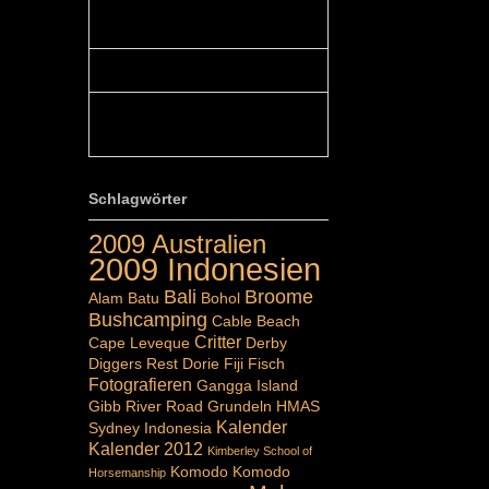
Colours: Hallo Belinda, danke :-)!
Eigentlich ist das hier ...
Belinda: Schöner post:)...
Colours: Danke :-) die reiche UW
Welt tut auch ein übriges...
Schlagwörter
2009 Australien
2009 Indonesien
Bali
Broome
Alam Batu
Bohol
Bushcamping
Cable Beach
Critter
Cape Leveque
Derby
Diggers Rest
Dorie
Fiji
Fisch
Fotografieren
Gangga Island
Gibb River Road
Grundeln
HMAS
Kalender
Sydney
Indonesia
Kalender 2012
Kimberley School of
Komodo
Komodo
Horsemanship