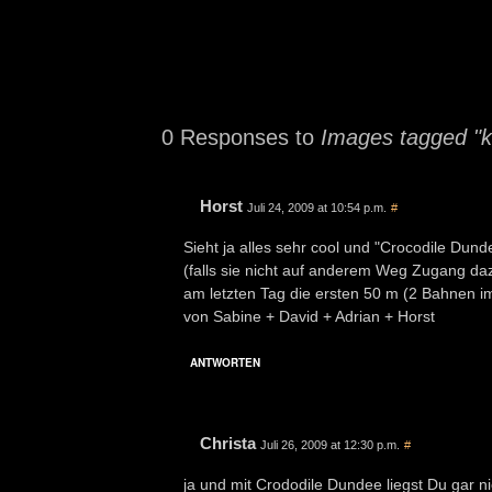
0 Responses to
Images tagged "k
Horst
Juli 24, 2009 at 10:54 p.m.
#
Sieht ja alles sehr cool und "Crocodile Du
(falls sie nicht auf anderem Weg Zugang da
am letzten Tag die ersten 50 m (2 Bahnen i
von Sabine + David + Adrian + Horst
ANTWORTEN
Christa
Juli 26, 2009 at 12:30 p.m.
#
ja und mit Crododile Dundee liegst Du gar ni