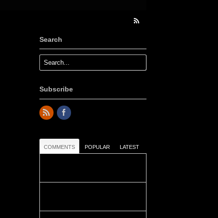
Search
Subscribe
COMMENTS
POPULAR
LATEST
Colours: Danke! Heute ist der
richtige Tag um die Urlaubser...
Blüemli: Schöni HP! Gruess vo
näbedranne :-)...