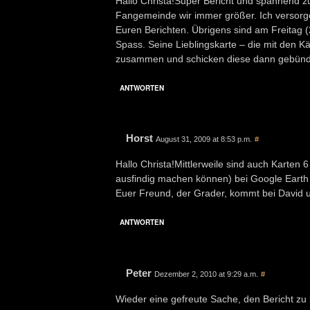
Hallo Christa!Super Bericht und spannend z
Fangemeinde wir immer größer. Ich versorg
Euren Berichten. Übrigens sind am Freitag (21
Spass. Seine Lieblingskarte – die mit den K
zusammen und schicken diese dann gebündel
ANTWORTEN
Horst
August 31, 2009 at 8:53 p.m.
#
Hallo Christa!Mittlerweile sind auch Karten 6
ausfindig machen können) bei Google Earth 
Euer Freund, der Grader, kommt bei David u
ANTWORTEN
Peter
Dezember 2, 2010 at 9:29 a.m.
#
Wieder eine gefreute Sache, den Bericht zu