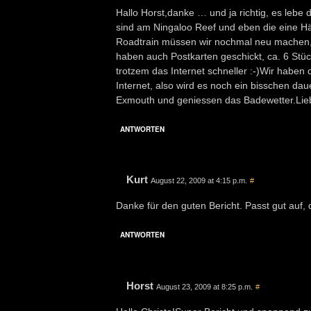
Hallo Horst,danke … und ja richtig, es lebe
sind am Ningaloo Reef und eben die eine Häl
Roadtrain müssen wir nochmal neu machen, da
haben auch Postkarten geschickt, ca. 6 Stück 
trotzem das Internet schneller :-)Wir habe
Internet, also wird es noch ein bisschen da
Exmouth und geniessen das Badewetter.Lie
ANTWORTEN
Kurt
August 22, 2009 at 4:15 p.m.
#
Danke für den guten Bericht. Passt gut auf
ANTWORTEN
Horst
August 23, 2009 at 8:25 p.m.
#