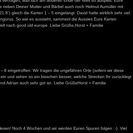
u verfolgen, was sich am anderen Ende der Welt so abspielt. Eure
e neben Deiner Mutter und Bärbel auch noch Helmut Aumüller mit
.8.) gleich die Karten 1 – 5 eingelangt. David hatte wirklich sehr viel
ängurus. So wie es aussieht, sammenl die Aussies Eure Karten
t nach good old europe. Liebe Grüße,Horst + Familie
 – 8 eingetroffen. Wir tragen die ungefähren Orte (sofern wir diese
ein und sehen so ein bisschen besser, welche Strecken Ihr zurücklegt.
nd Adrian auch sehr gut an. Liebe GrüßeHorst + Familie
 lesen! Noch 4 Wochen und wir werden Euren Spuren folgen :-). Viel