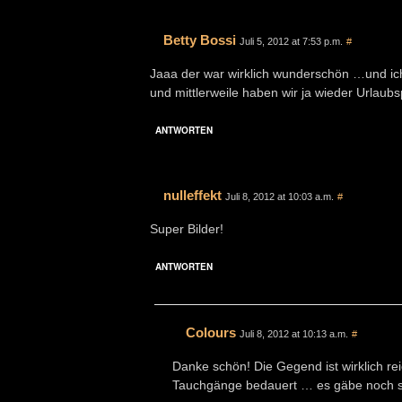
Betty Bossi
Juli 5, 2012 at 7:53 p.m.
#
Jaaa der war wirklich wunderschön …und ic
und mittlerweile haben wir ja wieder Urlaubs
ANTWORTEN
nulleffekt
Juli 8, 2012 at 10:03 a.m.
#
Super Bilder!
ANTWORTEN
Colours
Juli 8, 2012 at 10:13 a.m.
#
Danke schön! Die Gegend ist wirklich r
Tauchgänge bedauert … es gäbe noch s