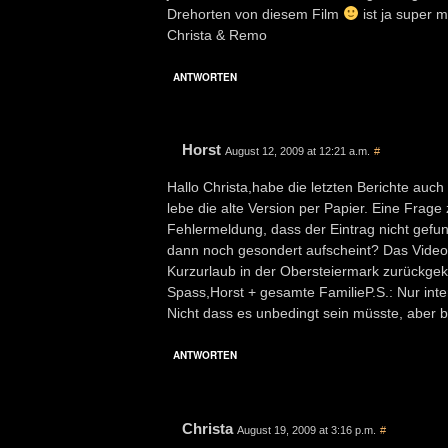
Drehorten von diesem Film
ist ja super 
Christa & Remo
ANTWORTEN
Horst
August 12, 2009 at 12:21 a.m.
#
Hallo Christa,habe die letzten Berichte auc
lebe die alte Version per Papier. Eine Frage
Fehlermeldung, dass der Eintrag nicht gefun
dann noch gesondert aufscheint? Das Video 
Kurzurlaub in der Obersteiermark zurückge
Spass,Horst + gesamte FamilieP.S.: Nur inte
Nicht dass es unbedingt sein müsste, aber b
ANTWORTEN
Christa
August 19, 2009 at 3:16 p.m.
#