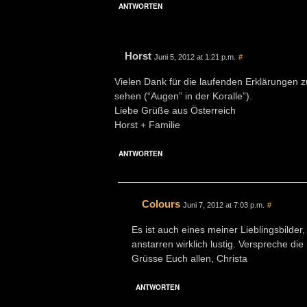
ANTWORTEN
Horst
Juni 5, 2012 at 1:21 p.m.
#
Vielen Dank für die laufenden Erklärungen z
sehen (“Augen” in der Koralle”).
Liebe Grüße aus Österreich
Horst + Familie
ANTWORTEN
Colours
Juni 7, 2012 at 7:03 p.m.
#
Es ist auch eines meiner Lieblingsbilder
anstarren wirklich lustig. Verspreche d
Grüsse Euch allen, Christa
ANTWORTEN