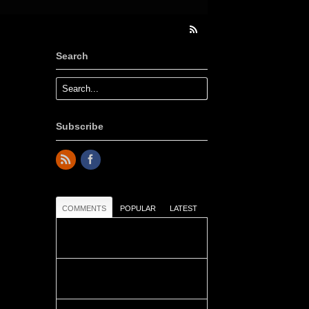
Search
Subscribe
COMMENTS
POPULAR
LATEST
Colours: Danke! Heute ist der
richtige Tag um die Urlaubser...
Blüemli: Schöni HP! Gruess vo
näbedranne :-)...