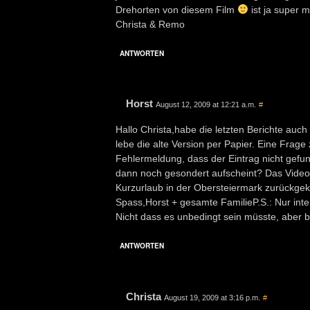
Drehorten von diesem Film
ist ja super 
Christa & Remo
ANTWORTEN
Horst
August 12, 2009 at 12:21 a.m.
#
Hallo Christa,habe die letzten Berichte auc
lebe die alte Version per Papier. Eine Frage
Fehlermeldung, dass der Eintrag nicht gefun
dann noch gesondert aufscheint? Das Video 
Kurzurlaub in der Obersteiermark zurückge
Spass,Horst + gesamte FamilieP.S.: Nur inte
Nicht dass es unbedingt sein müsste, aber b
ANTWORTEN
Christa
August 19, 2009 at 3:16 p.m.
#