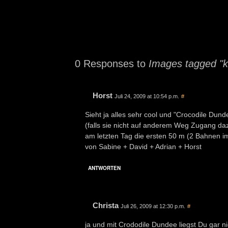
0 Responses to
Images tagged "ko
Horst
Juli 24, 2009 at 10:54 p.m.
#
Sieht ja alles sehr cool und "Crocodile Du
(falls sie nicht auf anderem Weg Zugang da
am letzten Tag die ersten 50 m (2 Bahnen i
von Sabine + David + Adrian + Horst
ANTWORTEN
Christa
Juli 26, 2009 at 12:30 p.m.
#
ja und mit Crododile Dundee liegst Du gar ni