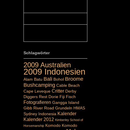
Colours: Hallo Belinda, danke :-)!
Eigentlich ist das hier ...
Belinda: Schöner post:)...
Colours: Danke :-) die reiche UW
Welt tut auch ein übriges...
Schlagwörter
2009 Australien
2009 Indonesien
Bali
Broome
Alam Batu
Bohol
Bushcamping
Cable Beach
Critter
Cape Leveque
Derby
Diggers Rest
Dorie
Fiji
Fisch
Fotografieren
Gangga Island
Gibb River Road
Grundeln
HMAS
Kalender
Sydney
Indonesia
Kalender 2012
Kimberley School of
Komodo
Komodo
Horsemanship