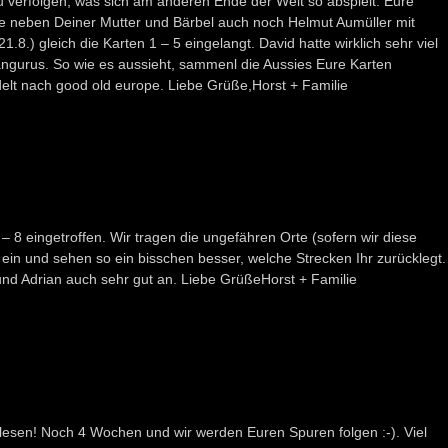
u verfolgen, was sich am anderen Ende der Welt so abspielt. Eure
e neben Deiner Mutter und Bärbel auch noch Helmut Aumüller mit
.8.) gleich die Karten 1 – 5 eingelangt. David hatte wirklich sehr viel
ängurus. So wie es aussieht, sammenl die Aussies Eure Karten
t nach good old europe. Liebe Grüße,Horst + Familie
 – 8 eingetroffen. Wir tragen die ungefähren Orte (sofern wir diese
ein und sehen so ein bisschen besser, welche Strecken Ihr zurücklegt.
nd Adrian auch sehr gut an. Liebe GrüßeHorst + Familie
 lesen! Noch 4 Wochen und wir werden Euren Spuren folgen :-). Viel