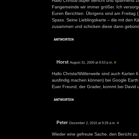
Hallo Christa!Super Bericht und spannend z
Fangemeinde wir immer größer. Ich versorg
Euren Berichten. Übrigens sind am Freitag (21
Spass. Seine Lieblingskarte – die mit den K
zusammen und schicken diese dann gebündel
ANTWORTEN
Horst
August 31, 2009 at 8:53 p.m.
#
Hallo Christa!Mittlerweile sind auch Karten 6
ausfindig machen können) bei Google Earth 
Euer Freund, der Grader, kommt bei David u
ANTWORTEN
Peter
Dezember 2, 2010 at 9:29 a.m.
#
Wieder eine gefreute Sache, den Bericht zu