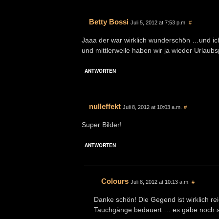
Betty Bossi
Juli 5, 2012 at 7:53 p.m.
#
Jaaa der war wirklich wunderschön …und ic
und mittlerweile haben wir ja wieder Urlaubs
ANTWORTEN
nulleffekt
Juli 8, 2012 at 10:03 a.m.
#
Super Bilder!
ANTWORTEN
Colours
Juli 8, 2012 at 10:13 a.m.
#
Danke schön! Die Gegend ist wirklich r
Tauchgänge bedauert … es gäbe noch s