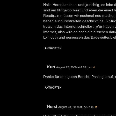
Hallo Horst,danke … und ja richtig, es lebe
sind am Ningaloo Reef und eben die eine Häl
Roadtrain müssen wir nochmal neu machen, da
haben auch Postkarten geschickt, ca. 6 Stück 
trotzem das Internet schneller :-)Wir habe
Internet, also wird es noch ein bisschen da
Exmouth und geniessen das Badewetter.Lie
ANTWORTEN
Kurt
August 22, 2009 at 4:15 p.m.
#
Danke für den guten Bericht. Passt gut auf
ANTWORTEN
Horst
August 23, 2009 at 8:25 p.m.
#