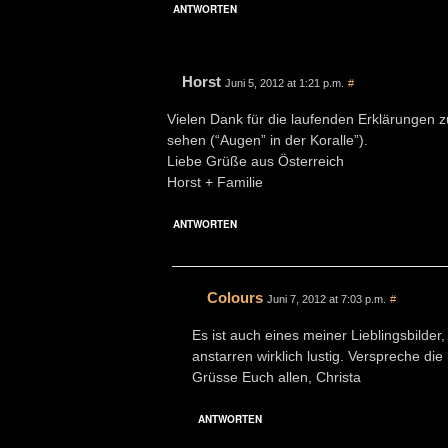
ANTWORTEN
Horst
Juni 5, 2012 at 1:21 p.m.
#
Vielen Dank für die laufenden Erklärungen z
sehen (“Augen” in der Koralle”).
Liebe Grüße aus Österreich
Horst + Familie
ANTWORTEN
Colours
Juni 7, 2012 at 7:03 p.m.
#
Es ist auch eines meiner Lieblingsbilder
anstarren wirklich lustig. Verspreche d
Grüsse Euch allen, Christa
ANTWORTEN