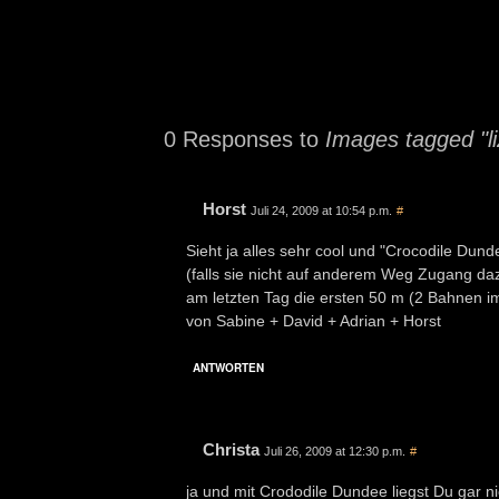
0 Responses to
Images tagged "li
Horst
Juli 24, 2009 at 10:54 p.m.
#
Sieht ja alles sehr cool und "Crocodile Du
(falls sie nicht auf anderem Weg Zugang da
am letzten Tag die ersten 50 m (2 Bahnen i
von Sabine + David + Adrian + Horst
ANTWORTEN
Christa
Juli 26, 2009 at 12:30 p.m.
#
ja und mit Crododile Dundee liegst Du gar ni