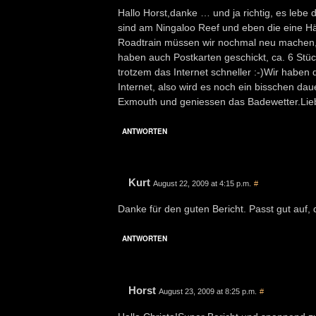
Hallo Horst,danke … und ja richtig, es lebe
sind am Ningaloo Reef und eben die eine Häl
Roadtrain müssen wir nochmal neu machen, da
haben auch Postkarten geschickt, ca. 6 Stück 
trotzem das Internet schneller :-)Wir habe
Internet, also wird es noch ein bisschen da
Exmouth und geniessen das Badewetter.Lie
ANTWORTEN
Kurt
August 22, 2009 at 4:15 p.m.
#
Danke für den guten Bericht. Passt gut auf
ANTWORTEN
Horst
August 23, 2009 at 8:25 p.m.
#