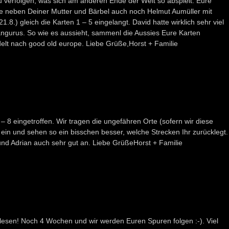
u verfolgen, was sich am anderen Ende der Welt so abspielt. Eure
e neben Deiner Mutter und Bärbel auch noch Helmut Aumüller mit
.8.) gleich die Karten 1 – 5 eingelangt. David hatte wirklich sehr viel
ängurus. So wie es aussieht, sammenl die Aussies Eure Karten
t nach good old europe. Liebe Grüße,Horst + Familie
 – 8 eingetroffen. Wir tragen die ungefähren Orte (sofern wir diese
ein und sehen so ein bisschen besser, welche Strecken Ihr zurücklegt.
nd Adrian auch sehr gut an. Liebe GrüßeHorst + Familie
 lesen! Noch 4 Wochen und wir werden Euren Spuren folgen :-). Viel