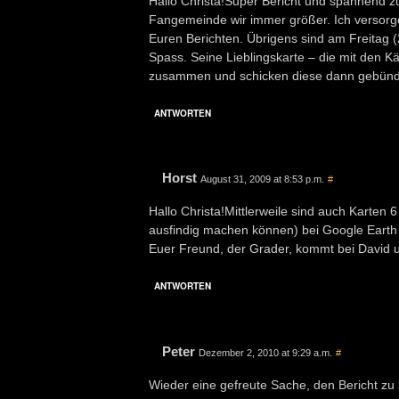
Hallo Christa!Super Bericht und spannend z
Fangemeinde wir immer größer. Ich versorg
Euren Berichten. Übrigens sind am Freitag (21
Spass. Seine Lieblingskarte – die mit den K
zusammen und schicken diese dann gebündel
ANTWORTEN
Horst
August 31, 2009 at 8:53 p.m.
#
Hallo Christa!Mittlerweile sind auch Karten 6
ausfindig machen können) bei Google Earth 
Euer Freund, der Grader, kommt bei David u
ANTWORTEN
Peter
Dezember 2, 2010 at 9:29 a.m.
#
Wieder eine gefreute Sache, den Bericht zu