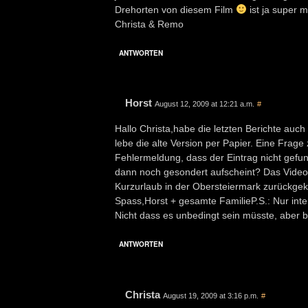
Drehorten von diesem Film
ist ja super 
Christa & Remo
ANTWORTEN
Horst
August 12, 2009 at 12:21 a.m.
#
Hallo Christa,habe die letzten Berichte auc
lebe die alte Version per Papier. Eine Frage
Fehlermeldung, dass der Eintrag nicht gefun
dann noch gesondert aufscheint? Das Video 
Kurzurlaub in der Obersteiermark zurückge
Spass,Horst + gesamte FamilieP.S.: Nur inte
Nicht dass es unbedingt sein müsste, aber b
ANTWORTEN
Christa
August 19, 2009 at 3:16 p.m.
#