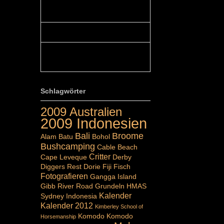
Colours: Hallo Belinda, danke :-)!
Eigentlich ist das hier ...
Belinda: Schöner post:)...
Colours: Danke :-) die reiche UW
Welt tut auch ein übriges...
Schlagwörter
2009 Australien
2009 Indonesien
Bali
Broome
Alam Batu
Bohol
Bushcamping
Cable Beach
Critter
Cape Leveque
Derby
Diggers Rest
Dorie
Fiji
Fisch
Fotografieren
Gangga Island
Gibb River Road
Grundeln
HMAS
Kalender
Sydney
Indonesia
Kalender 2012
Kimberley School of
Komodo
Komodo
Horsemanship