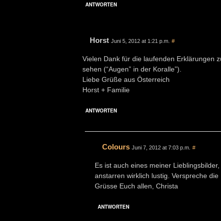
ANTWORTEN
Horst
Juni 5, 2012 at 1:21 p.m.
#
Vielen Dank für die laufenden Erklärungen z
sehen (“Augen” in der Koralle”).
Liebe Grüße aus Österreich
Horst + Familie
ANTWORTEN
Colours
Juni 7, 2012 at 7:03 p.m.
#
Es ist auch eines meiner Lieblingsbilder
anstarren wirklich lustig. Verspreche d
Grüsse Euch allen, Christa
ANTWORTEN