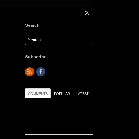
Search
Subscribe
COMMENTS
POPULAR
LATEST
Colours: Danke! Heute ist der
richtige Tag um die Urlaubser...
Blüemli: Schöni HP! Gruess vo
näbedranne :-)...