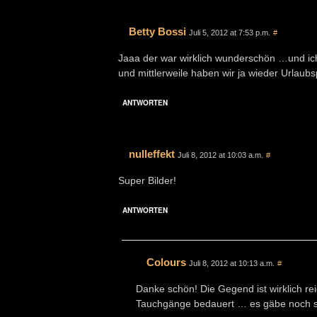
Betty Bossi
Juli 5, 2012 at 7:53 p.m.
#
Jaaa der war wirklich wunderschön …und ic
und mittlerweile haben wir ja wieder Urlaubs
ANTWORTEN
nulleffekt
Juli 8, 2012 at 10:03 a.m.
#
Super Bilder!
ANTWORTEN
Colours
Juli 8, 2012 at 10:13 a.m.
#
Danke schön! Die Gegend ist wirklich r
Tauchgänge bedauert … es gäbe noch s