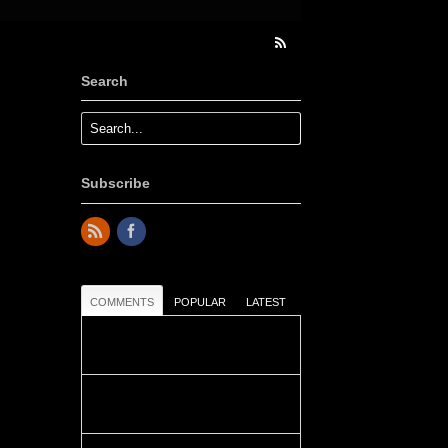
Search
Subscribe
COMMENTS
POPULAR
LATEST
Colours: Danke! Heute ist der
richtige Tag um die Urlaubser...
Blüemli: Schöni HP! Gruess vo
näbedranne :-)...