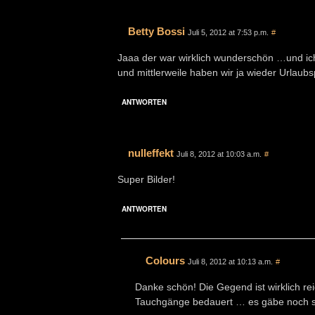
Betty Bossi
Juli 5, 2012 at 7:53 p.m.
#
Jaaa der war wirklich wunderschön …und ic
und mittlerweile haben wir ja wieder Urlaubs
ANTWORTEN
nulleffekt
Juli 8, 2012 at 10:03 a.m.
#
Super Bilder!
ANTWORTEN
Colours
Juli 8, 2012 at 10:13 a.m.
#
Danke schön! Die Gegend ist wirklich r
Tauchgänge bedauert … es gäbe noch s