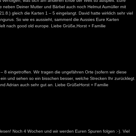
u verfolgen, was sich am anderen Ende der Welt so abspielt. Eure
e neben Deiner Mutter und Bärbel auch noch Helmut Aumüller mit
.8.) gleich die Karten 1 – 5 eingelangt. David hatte wirklich sehr viel
ängurus. So wie es aussieht, sammenl die Aussies Eure Karten
t nach good old europe. Liebe Grüße,Horst + Familie
 – 8 eingetroffen. Wir tragen die ungefähren Orte (sofern wir diese
ein und sehen so ein bisschen besser, welche Strecken Ihr zurücklegt.
nd Adrian auch sehr gut an. Liebe GrüßeHorst + Familie
 lesen! Noch 4 Wochen und wir werden Euren Spuren folgen :-). Viel