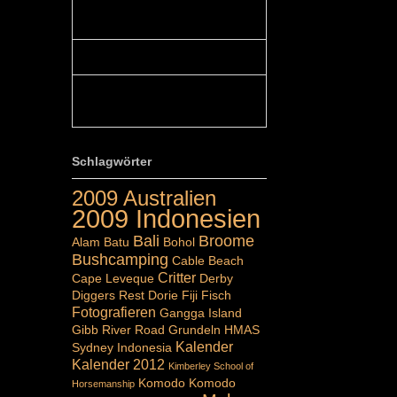
Colours: Hallo Belinda, danke :-)!
Eigentlich ist das hier ...
Belinda: Schöner post:)...
Colours: Danke :-) die reiche UW
Welt tut auch ein übriges...
Schlagwörter
2009 Australien
2009 Indonesien
Bali
Broome
Alam Batu
Bohol
Bushcamping
Cable Beach
Critter
Cape Leveque
Derby
Diggers Rest
Dorie
Fiji
Fisch
Fotografieren
Gangga Island
Gibb River Road
Grundeln
HMAS
Kalender
Sydney
Indonesia
Kalender 2012
Kimberley School of
Komodo
Komodo
Horsemanship