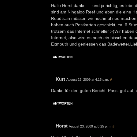
Hallo Horst,danke … und ja richtig, es lebe
sind am Ningaloo Reef und eben die eine Häl
Roadtrain müssen wir nochmal neu machen, da
haben auch Postkarten geschickt, ca. 6 Stück 
trotzem das Internet schneller :-)Wir habe
Internet, also wird es noch ein bisschen da
Exmouth und geniessen das Badewetter.Lie
ANTWORTEN
Kurt
August 22, 2009 at 4:15 p.m.
#
Danke für den guten Bericht. Passt gut auf
ANTWORTEN
Horst
August 23, 2009 at 8:25 p.m.
#