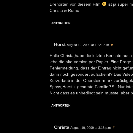
Drehorten von diesem Film
ist ja super 
Christa & Remo
ANTWORTEN
Horst
August 12, 2009 at 12:21 a.m.
#
Hallo Christa,habe die letzten Berichte auc
lebe die alte Version per Papier. Eine Frage
Fehlermeldung, dass der Eintrag nicht gefun
dann noch gesondert aufscheint? Das Video 
Kurzurlaub in der Obersteiermark zurückge
Spass,Horst + gesamte FamilieP.S.: Nur inte
Nicht dass es unbedingt sein müsste, aber b
ANTWORTEN
Christa
August 19, 2009 at 3:16 p.m.
#