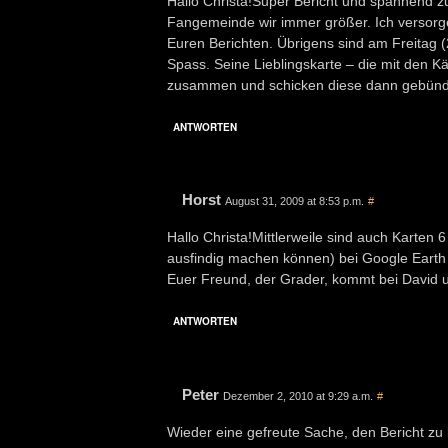
Hallo Christa!Super Bericht und spannend z
Fangemeinde wir immer größer. Ich versorg
Euren Berichten. Übrigens sind am Freitag (21
Spass. Seine Lieblingskarte – die mit den K
zusammen und schicken diese dann gebündel
ANTWORTEN
Horst
August 31, 2009 at 8:53 p.m.
#
Hallo Christa!Mittlerweile sind auch Karten 6
ausfindig machen können) bei Google Earth 
Euer Freund, der Grader, kommt bei David u
ANTWORTEN
Peter
Dezember 2, 2010 at 9:29 a.m.
#
Wieder eine gefreute Sache, den Bericht zu