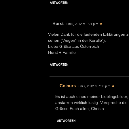
ANTWORTEN
Horst
Juni 5, 2012 at 1:21 p.m.
#
Vielen Dank für die laufenden Erklärungen z
sehen (“Augen” in der Koralle”).
Liebe Grüße aus Österreich
Horst + Familie
ANTWORTEN
Colours
Juni 7, 2012 at 7:03 p.m.
#
Es ist auch eines meiner Lieblingsbilder
anstarren wirklich lustig. Verspreche d
Grüsse Euch allen, Christa
ANTWORTEN