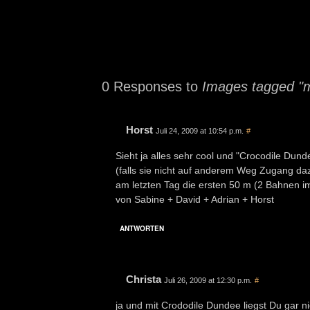
0 Responses to
Images tagged "
Horst
Juli 24, 2009 at 10:54 p.m.
#
Sieht ja alles sehr cool und "Crocodile Du
(falls sie nicht auf anderem Weg Zugang da
am letzten Tag die ersten 50 m (2 Bahnen i
von Sabine + David + Adrian + Horst
ANTWORTEN
Christa
Juli 26, 2009 at 12:30 p.m.
#
ja und mit Crododile Dundee liegst Du gar ni