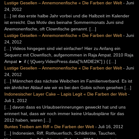
Lustige Gesellen – Annemonenfische « Die Farben der Welt
-
Juni
24, 2012
[…] ist das erste halbe Jahr vorbei und die Halbzeit im Kalender
ist erreicht. Das Motiv des beinahe Sommermonats Juni sind
Anemonenfische, oft Clownfische genannt. […]
Lustige Gesellen – Annemonenfische « Die Farben der Welt
-
Juni
24, 2012
[…] Videos hingegen sind viel einfacher! Hier zu Anfang ein
Sequenz mit Clownfisch, aufgenommen in Raja Ampat. 2010 Raja
Ampat ► if ( !jQuery.VideoPress.data["fcMDlE2K"] ) { […]
Lustige Gesellen – Annemonenfische « Die Farben der Welt
-
Juni
24, 2012
[…] Männchen das nächste Weibchen im Familienverband. Es ist
ein ähnlicher Ablauf wie wir es bei den Gobis schon gesehen […]
Indonesischer Layer Cake – Lapis Legit « Die Farben der Welt
-
Juli 1, 2012
[…] davon dass es Urlaubserinnerungen geweckt hat und uns
erinnert hat, dass wir noch immer keine Urlaubspläne für das
2012 haben, waren […]
Buntes Treiben am Riff « Die Farben der Welt
-
Juli 16, 2012
[…] Indonesien, Riff, Rotfeuerfisch, Schildkröte, Tauchen,