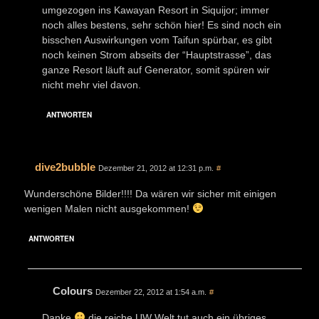
umgezogen ins Kawayan Resort in Siquijor; immer
noch alles bestens, sehr schön hier! Es sind noch ein
bisschen Auswirkungen vom Taifun spürbar, es gibt
noch keinen Strom abseits der “Hauptstrasse”, das
ganze Resort läuft auf Generator, somit spüren wir
nicht mehr viel davon.
ANTWORTEN
dive2bubble
Dezember 21, 2012 at 12:31 p.m.
#
Wunderschöne Bilder!!!! Da wären wir sicher mit einigen
wenigen Malen nicht ausgekommen!
ANTWORTEN
Colours
Dezember 22, 2012 at 1:54 a.m.
#
Danke
die reiche UW Welt tut auch ein übriges