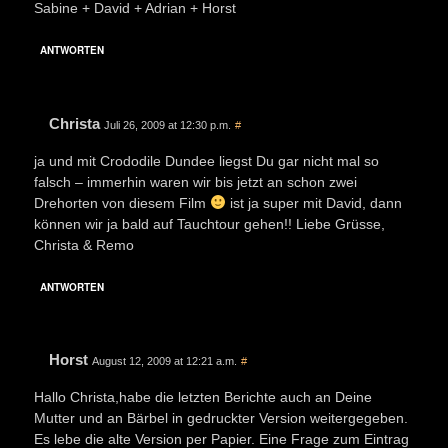
Sabine + David + Adrian + Horst
ANTWORTEN
Christa
Juli 26, 2009 at 12:30 p.m.
#
ja und mit Crododile Dundee liegst Du gar nicht mal so
falsch – immerhin waren wir bis jetzt an schon zwei
Drehorten von diesem Film
ist ja super mit David, dann
können wir ja bald auf Tauchtour gehen!! Liebe Grüsse,
Christa & Remo
ANTWORTEN
Horst
August 12, 2009 at 12:21 a.m.
#
Hallo Christa,habe die letzten Berichte auch an Deine
Mutter und an Bärbel in gedruckter Version weitergegeben.
Es lebe die alte Version per Papier. Eine Frage zum Eintrag