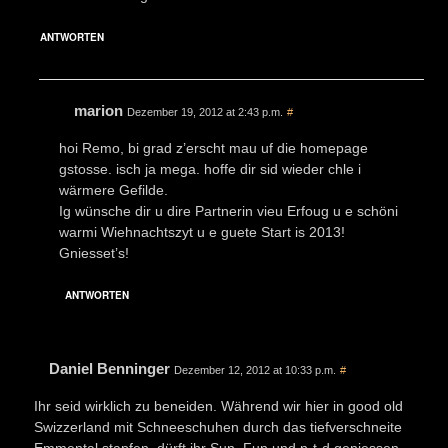
ANTWORTEN
marion
Dezember 19, 2012 at 2:43 p.m.
#
hoi Remo, bi grad z’erscht mau uf die homepage
gstosse. isch ja mega. hoffe dir sid wieder chle i
wärmere Gefilde.
Ig wünsche dir u dire Partnerin vieu Erfoug u e schöni
warmi Wiehnachtszyt u e guete Start is 2013!
Gniesset’s!
ANTWORTEN
Daniel Benninger
Dezember 12, 2012 at 10:33 p.m.
#
Ihr seid wirklich zu beneiden. Während wir hier in good old
Swizzerland mit Schneeschuhen durch das tiefverschneite
Emmental stapfen, dürft ihr Sun, Fun und n-t-d geniessen.