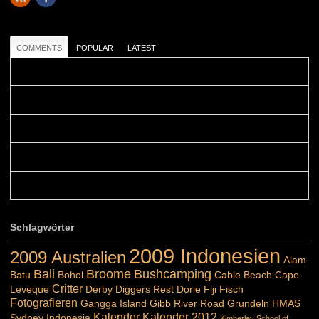
COMMENTS
POPULAR
LATEST
Colours: Danke! Heute ist der richtige Tag um die Urlaubser...
Blüemli: Schöni HP! Gruess vo näbedranne :-)...
Colours: Hallo Belinda, danke :-)! Eigentlich ist das hier ...
Belinda: Schöner post:)...
Colours: Danke :-) die reiche UW Welt tut auch ein übriges...
Schlagwörter
2009 Indonesien
2009 Australien
Alam
Bali
Broome
Bushcamping
Batu
Bohol
Cable Beach
Cape
Critter
Leveque
Derby
Diggers Rest
Dorie
Fiji
Fisch
Fotografieren
Gangga Island
Gibb River Road
Grundeln
HMAS
Kalender
Kalender 2012
Sydney
Indonesia
Kimberley School of