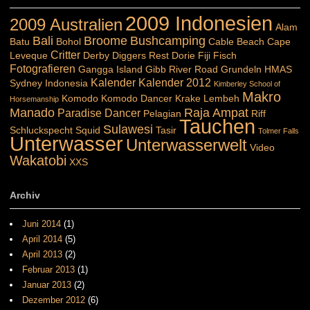
2009 Indonesien
2009 Australien
Alam
Bali
Broome
Bushcamping
Batu
Bohol
Cable Beach
Cape
Critter
Leveque
Derby
Diggers Rest
Dorie
Fiji
Fisch
Fotografieren
Gangga Island
Gibb River Road
Grundeln
HMAS
Kalender
Kalender 2012
Sydney
Indonesia
Kimberley School of
Makro
Komodo
Komodo Dancer
Krake
Lembeh
Horsemanship
Manado
Raja Ampat
Paradise Dancer
Pelagian
Riff
Tauchen
Sulawesi
Schluckspecht
Squid
Tasir
Tolmer Falls
Unterwasser
Unterwasserwelt
Video
Wakatobi
XXS
Archiv
Juni 2014
(1)
April 2014
(5)
April 2013
(2)
Februar 2013
(1)
Januar 2013
(2)
Dezember 2012
(6)