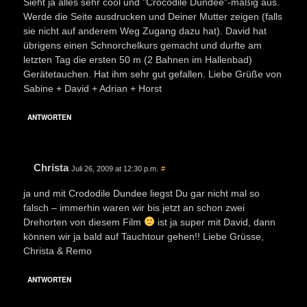
Sieht ja alles sehr cool und "Crocodile Dundee"-mäßig aus.
Werde die Seite ausdrucken und Deiner Mutter zeigen (falls
sie nicht auf anderem Weg Zugang dazu hat). David hat
übrigens einen Schnorchelkurs gemacht und durfte am
letzten Tag die ersten 50 m (2 Bahnen im Hallenbad)
Gerätetauchen. Hat ihm sehr gut gefallen. Liebe Grüße von
Sabine + David + Adrian + Horst
ANTWORTEN
Christa
Juli 26, 2009 at 12:30 p.m.
#
ja und mit Crododile Dundee liegst Du gar nicht mal so
falsch – immerhin waren wir bis jetzt an schon zwei
Drehorten von diesem Film
ist ja super mit David, dann
können wir ja bald auf Tauchtour gehen!! Liebe Grüsse,
Christa & Remo
ANTWORTEN