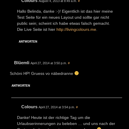
Colours
August 4, 2013 at 8:49 a.m.
#
Hallo Belinda, danke :-)! Eigentlich ist das hier meine
Test Seite für ein neues Layout und sollte gar nicht
public sein; scheint ich habe etwas falsch gemacht.
Die Live Seite ist hier
http://livingcolours.me
.
ANTWORTEN
Blüemli
April 27, 2014 at 3:50 p.m.
#
Schöni HP! Gruess vo näbedranne
ANTWORTEN
Colours
April 27, 2014 at 3:54 p.m.
#
Danke! Heute ist der richtige Tag um die
Urlaubserinnerungen zu beleben … und uns nach der