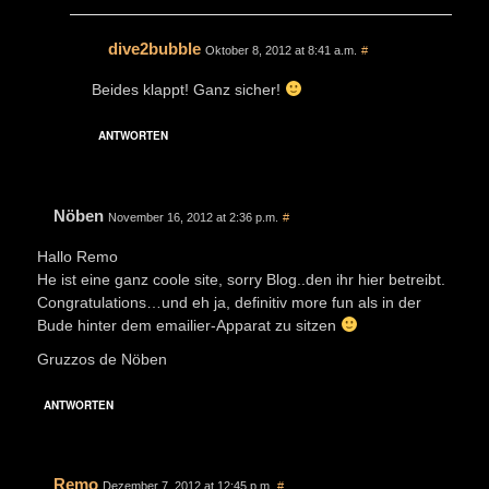
dive2bubble
Oktober 8, 2012 at 8:41 a.m.
#
Beides klappt! Ganz sicher!
ANTWORTEN
Nöben
November 16, 2012 at 2:36 p.m.
#
Hallo Remo
He ist eine ganz coole site, sorry Blog..den ihr hier betreibt.
Congratulations…und eh ja, definitiv more fun als in der
Bude hinter dem emailier-Apparat zu sitzen
Gruzzos de Nöben
ANTWORTEN
Remo
Dezember 7, 2012 at 12:45 p.m.
#