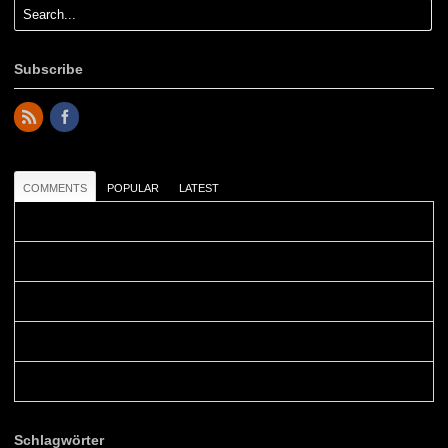
Subscribe
COMMENTS
POPULAR
LATEST
Colours: Danke! Heute ist der richtige Tag um die Urlaubser...
Blüemli: Schöni HP! Gruess vo näbedranne :-)...
Colours: Hallo Belinda, danke :-)! Eigentlich ist das hier ...
Belinda: Schöner post:)...
Colours: Danke :-) die reiche UW Welt tut auch ein übriges...
Schlagwörter