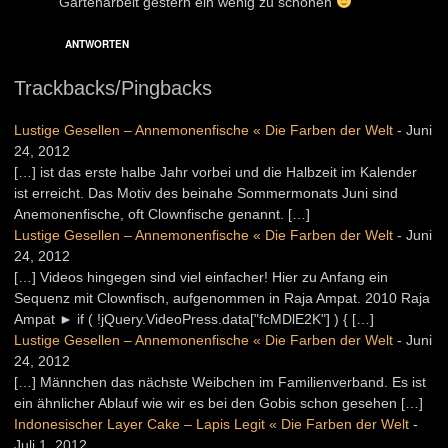
Gartenarbeit gestern ein wenig zu schonen
ANTWORTEN
Trackbacks/Pingbacks
Lustige Gesellen – Annemonenfische « Die Farben der Welt
-
Juni
24, 2012
[…] ist das erste halbe Jahr vorbei und die Halbzeit im Kalender
ist erreicht. Das Motiv des beinahe Sommermonats Juni sind
Anemonenfische, oft Clownfische genannt. […]
Lustige Gesellen – Annemonenfische « Die Farben der Welt
-
Juni
24, 2012
[…] Videos hingegen sind viel einfacher! Hier zu Anfang ein
Sequenz mit Clownfisch, aufgenommen in Raja Ampat. 2010 Raja
Ampat ► if ( !jQuery.VideoPress.data["fcMDlE2K"] ) { […]
Lustige Gesellen – Annemonenfische « Die Farben der Welt
-
Juni
24, 2012
[…] Männchen das nächste Weibchen im Familienverband. Es ist
ein ähnlicher Ablauf wie wir es bei den Gobis schon gesehen […]
Indonesischer Layer Cake – Lapis Legit « Die Farben der Welt
-
Juli 1, 2012